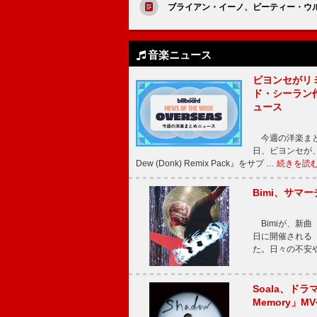
ブライアン・イーノ、ビーティー・ウル
音楽ニュース
ビヨンセがリ
ド・シーラン
ュース
今週の洋楽まと
日、ビヨンセが、先
Dew (Donk) Remix Pack』をサプ …
続きを読
Bimi、サマ
Bimiが、新曲「
日に開催される【Bi
た。日々の不安
Soala、ド
Memory」M