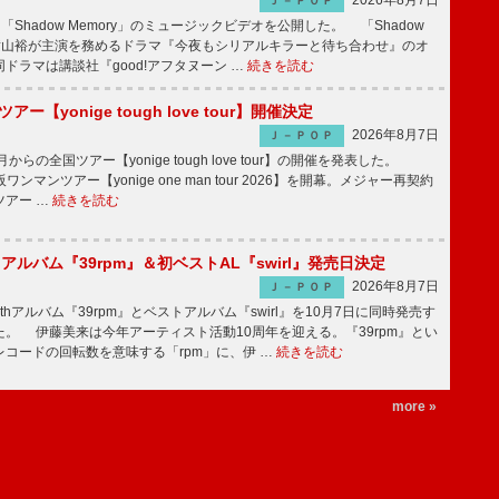
2026年8月7日
Ｊ－ＰＯＰ
「Shadow Memory」のミュージックビデオを公開した。 「Shadow
、横山裕が主演を務めるドラマ『今夜もシリアルキラーと待ち合わせ』のオ
ドラマは講談社『good!アフタヌーン …
続きを読む
ツアー【yonige tough love tour】開催決定
2026年8月7日
Ｊ－ＰＯＰ
月からの全国ツアー【yonige tough love tour】の開催を発表した。
阪ワンマンツアー【yonige one man tour 2026】を開幕。メジャー再契約
ツアー …
続きを読む
hアルバム『39rpm』＆初ベストAL『swirl』発売日決定
2026年8月7日
Ｊ－ＰＯＰ
hアルバム『39rpm』とベストアルバム『swirl』を10月7日に同時発売す
。 伊藤美来は今年アーティスト活動10周年を迎える。『39rpm』とい
コードの回転数を意味する「rpm」に、伊 …
続きを読む
more »