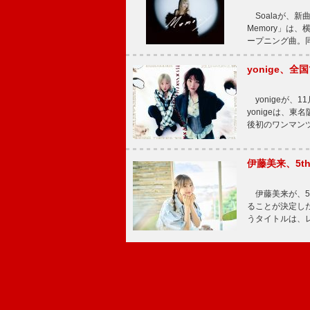
Soalaが、新曲
Memory」は
ープニング曲。同
yonige、全国
yonigeが、11
yonigeは、東名
後初のワンマン
伊藤美来、5t
伊藤美来が、5t
ることが決定した
うタイトルは、レ