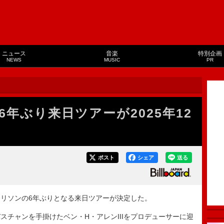
ニュース
音楽
特別企画
NEWS
MUSIC
PR
年ぶり来日ツアーが2025年12
ポスト
シェア
送る
リソンの6年ぶりとなる来日ツアーが決定した。
チャンを手掛けたベン・H・アレンIIIをプロデューサーに迎