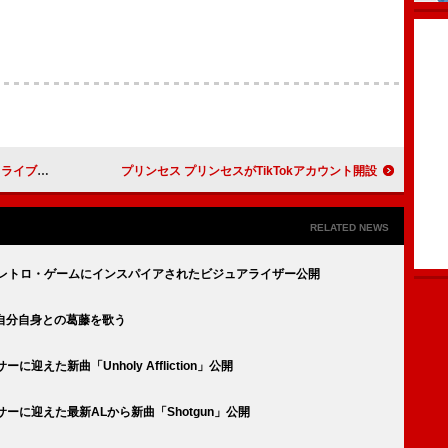
タビュー実施
プリンセス プリンセスがTikTokアカウント開設
RELATED NEWS
」のレトロ・ゲームにインスパイアされたビジュアライザー公開
で自分自身との葛藤を歌う
えた新曲「Unholy Affliction」公開
ーに迎えた最新ALから新曲「Shotgun」公開