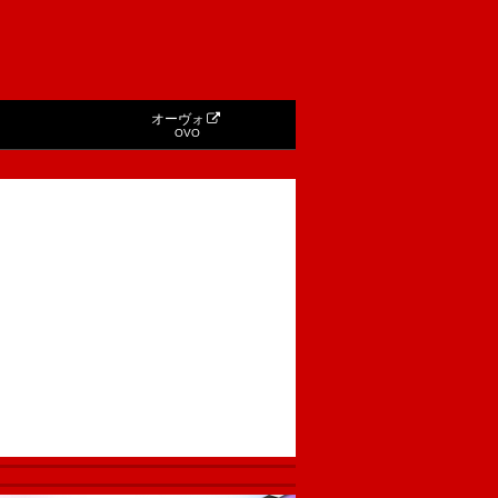
オーヴォ
OVO