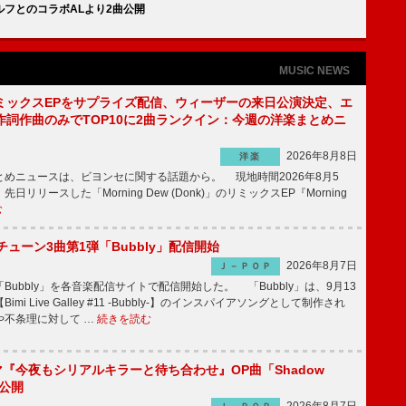
フとのコラボALより2曲公開
MUSIC NEWS
ミックスEPをサプライズ配信、ウィーザーの来日公演決定、エ
作詞作曲のみでTOP10に2曲ランクイン：今週の洋楽まとめニ
2026年8月8日
洋楽
めニュースは、ビヨンセに関する話題から。 現地時間2026年8月5
日リリースした「Morning Dew (Donk)」のリミックスEP『Morning
む
ーチューン3曲第1弾「Bubbly」配信開始
2026年8月7日
Ｊ－ＰＯＰ
Bubbly」を各音楽配信サイトで配信開始した。 「Bubbly」は、9月13
mi Live Galley #11 -Bubbly-】のインスパイアソングとして制作され
や不条理に対して …
続きを読む
ラマ『今夜もシリアルキラーと待ち合わせ』OP曲「Shadow
V公開