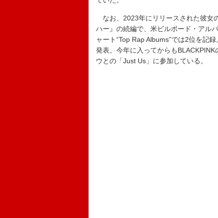
ていた。
なお、2023年にリリースされた
彼女
ハー』の続編で、米ビルボード・アルバム・チ
ャート“Top Rap Albums”では2
発表。今年に入ってからもBLACKPINK
ウとの「Just Us」に参加している。