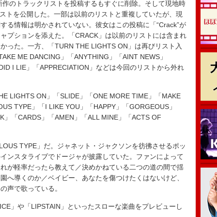
新作の
トラックリストを投稿するもすぐに削除。そして現地時
むリストを公開した。一部は以前のリストと重複していたが、
現
る情報は明かされていない。彼女はこの投稿に「“Crack”が
ャプションを添えた。「CRACK」は以前のリストには含まれ
た。一方、「TURN THE LIGHTS ON」は再びリスト入
KE ME DANCING」「ANYTHING」「AINT NEWS」
DID I LIE」「APPRECIATION」などは今回のリストから外れ
IGHTS ON」「SLIDE」「ONE MORE TIME」「MAKE
LOUS TYPE」「I LIKE YOU」「HAPPY」「GORGEOUS」
CK」「CARDS」「AMEN」「ALL MINE」「ACTS OF
OUS TYPE」だ。ジャネット・ジャクソンを彷彿させるポッ
のインスタライブでドージャが披露
していた
。ファンによって
これが軽率だったら教えて／
決めかねている二つの道の間で揺
楽園へ導くのか
／
ベイビー、
あなたを傷つけたくはないけど、
りの声で歌っている。
VICE」や「LIPSTAIN」といったスローな楽曲をプレビューし