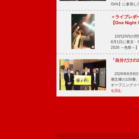
Girls】に参加
＜ライブレポ
【One Night
10代20代の
8月1日に東京・Sp
2026 ～色祭
「自分だけの
2026年8月
潮文庫の100
オープニングイ
を読む