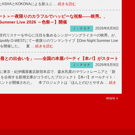
したASHAとKOKONAによる新ユニ …
続きを読む
ート＞一夜限りのカラフルでハッピーな祝祭――映秀。、
 Summer Live 2026 ～色祭～】開催
2026年8月9日
Ｊ－ＰＯＰ
同世代リスナーを中心に注目を集めるシンガーソングライターの映秀。が、
otify O-WESTにて一夜限りのワンマンライブ【One Night Summer Live
～】を開催した。 夏 …
続きを読む
1冊との出会いを」――全国の本屋パーティ【本パ】がスタート
2026年8月9日
Ｊ－ＰＯＰ
8日に東京・紀伊國屋書店新宿本店で、森永乳業のマウントレーニアと「新
冊」を企画する新潮文庫がコラボしたプロジェクト【本パ】オールナイト・
ベントが開催された。 本プロジェクトは「ほんとのひとやすみ …
続き
more »