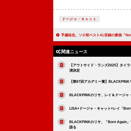
ドージャ・キャット
手越祐也、ソロ初ベストAL収録の新曲「Never-ending
関連ニュース
【アウトサイド・ランズ2025】タイ
演決定
【第97回アカデミー賞】BLACKPI
BLACKPINKのリサ、レイ＆ドージャ
LISA×ドージャ・キャット×レイ「Bor
BLACKPINKのリサ、「Born A
語る