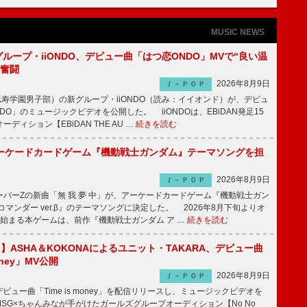
MUSIC NEWS
新グループ・iiONDO、デビュー曲「はつ恋ONDO」MVで“良い温
に奮闘
2026年8月9日
Ｊ－ＰＯＰ
比寿学園男子部）の新グループ・iiONDO（読み：イイオンド）が、デビュ
DO」のミュージックビデオを公開した。 iiONDOは、EBiDAN発足15
ディション【EBiDAN THE AU …
続きを読む
ーケードカードゲーム『機動戦士ガンダム』テーマソングを担
2026年8月9日
Ｊ－ＰＯＰ
バーZの新曲「無 我 夢 中」が、アーケードカードゲーム『機動戦士ガン
コマンダー ver.β』のテーマソングに決定した。 2026年8月下旬よりオ
始まる本ゲームは、前作『機動戦士ガンダム ア …
続きを読む
irls】ASHA＆KOKONAによるユニット・TAKARA、デビュー曲
money」MV公開
2026年8月9日
Ｊ－ＰＯＰ
ビュー曲「Time is money」を配信リリースし、ミュージックビデオを
SG×ちゃんみなが手がけたガールズグループオーディション【No No