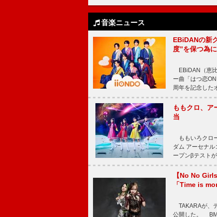
音楽ニュース
EBiDANの
度”を保つ為
EBiDAN（恵
ー曲「はつ恋ON
周年を記念したオー
ももクロ、ア
当
ももいろクロー
ダム アーセナル
ープンβテストが
【No No G
「Time is 
TAKARAが、デ
公開した。 BM