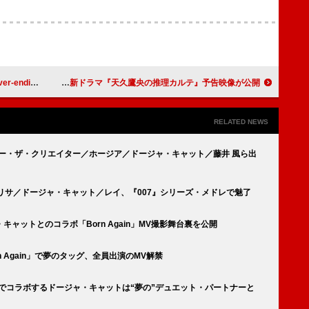
」先行配信へ
Da-iCEの主題歌入り、新ドラマ『天久鷹央の推理カルテ』予告映像が公開
RELATED NEWS
ラー・ザ・クリエイター／ホージア／ドージャ・キャット／藤井 風ら出
NKリサ／ドージャ・キャット／レイ、『007』シリーズ・メドレで魅了
・キャットとのコラボ「Born Again」MV撮影舞台裏を公開
n Again」で夢のタッグ、全員出演のMV解禁
gain」でコラボするドージャ・キャットは“夢の”デュエット・パートナーと