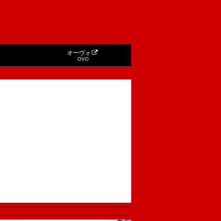
オーヴォ
OVO