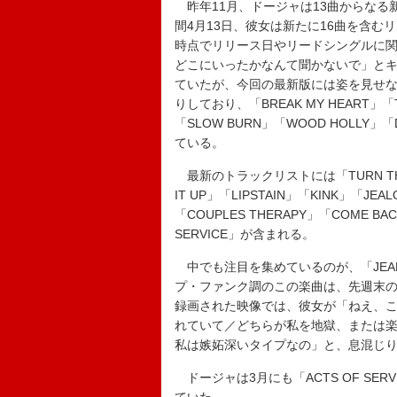
昨年11月、ドージャは13曲からなる
間4月13日、彼女は新たに16曲を含
時点で
リリース日やリードシングルに関す
どこに
いったか
なんて聞かないで」とキ
ていたが、今回の最新版には姿を見せなかっ
りしており、「BREAK MY HEART」「TA
「SLOW BURN」「WOOD HOLLY」「
ている。
最新のトラックリストには「TURN THE L
IT UP」「LIPSTAIN」「KINK」「JEA
「COUPLES THERAPY」「COME BA
SERVICE」が含まれる。
中でも注目を集めているのが、「JEAL
プ・ファンク調のこの楽曲は、先週末
録画された映像では、彼女が「ねえ、
れていて／どちらが私を地獄、または
私は嫉妬深いタイプなの」と、息混じ
ドージャは3月にも「ACTS OF SER