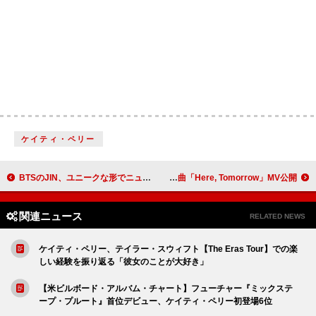
ケイティ・ペリー
BTSのJIN、ユニークな形でニューアルバム『Echo』リリースを発表
幾田りら×『リーグ・オブ・レジェンド』コラボ、オリジナル楽曲「Here, Tomorrow」MV公開
関連ニュース
RELATED NEWS
ケイティ・ペリー、テイラー・スウィフト【The Eras Tour】での楽
しい経験を振り返る「彼女のことが大好き」
【米ビルボード・アルバム・チャート】フューチャー『ミックステ
ープ・プルート』首位デビュー、ケイティ・ペリー初登場6位