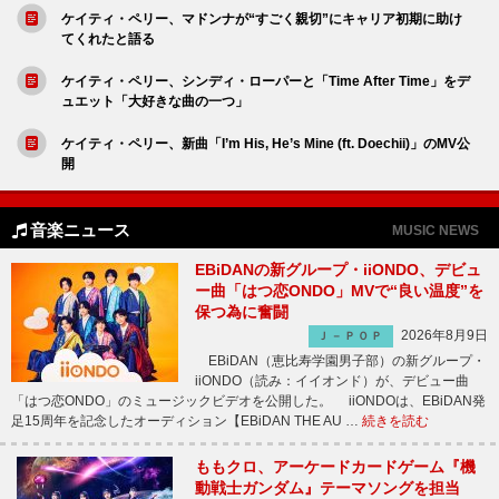
ケイティ・ペリー、マドンナが“すごく親切”にキャリア初期に助け
てくれたと語る
ケイティ・ペリー、シンディ・ローパーと「Time After Time」をデ
ュエット「大好きな曲の一つ」
ケイティ・ペリー、新曲「I’m His, He’s Mine (ft. Doechii)」のMV公
開
音楽ニュース
MUSIC NEWS
EBiDANの新グループ・iiONDO、デビュ
ー曲「はつ恋ONDO」MVで“良い温度”を
保つ為に奮闘
2026年8月9日
Ｊ－ＰＯＰ
EBiDAN（恵比寿学園男子部）の新グループ・
iiONDO（読み：イイオンド）が、デビュー曲
「はつ恋ONDO」のミュージックビデオを公開した。 iiONDOは、EBiDAN発
足15周年を記念したオーディション【EBiDAN THE AU …
続きを読む
ももクロ、アーケードカードゲーム『機
動戦士ガンダム』テーマソングを担当