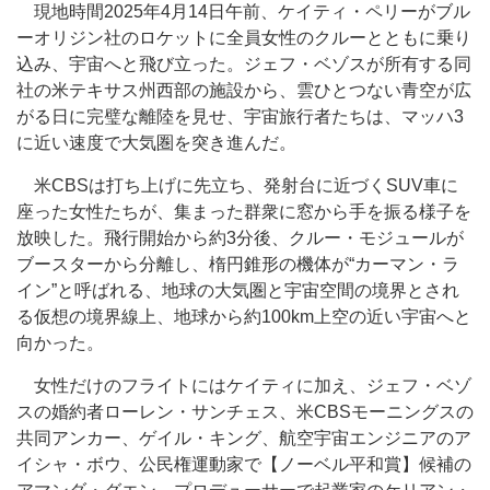
現地時間2025年4月14日午前、ケイティ・ペリーがブル
ーオリジン社のロケットに全員女性のクルーとともに乗り
込み、宇宙へと飛び立った。ジェフ・ベゾスが所有する同
社の米テキサス州西部の施設から、雲ひとつない青空が広
がる日に完璧な離陸を見せ、宇宙旅行者たちは、マッハ3
に近い速度で大気圏を突き進んだ。
米CBSは打ち上げに先立ち、発射台に近づくSUV車に
座った女性たちが、集まった群衆に窓から手を振る様子を
放映した。飛行開始から約3分後、クルー・モジュールが
ブースターから分離し、楕円錐形の機体が“カーマン・ラ
イン”と呼ばれる、地球の大気圏と宇宙空間の境界とされ
る仮想の境界線上、地球から約100km上空の近い宇宙へと
向かった。
女性だけのフライトにはケイティに加え、ジェフ・ベゾ
スの婚約者ローレン・サンチェス、米CBSモーニングスの
共同アンカー、ゲイル・キング、航空宇宙エンジニアのア
イシャ・ボウ、公民権運動家で【ノーベル平和賞】候補の