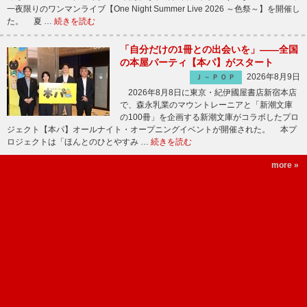
一夜限りのワンマンライブ【One Night Summer Live 2026 ～色祭～】を開催し
た。 夏 …
続きを読む
「自分だけの1冊との出会いを」――全国
の本屋パーティ【本パ】がスタート
2026年8月9日
Ｊ－ＰＯＰ
2026年8月8日に東京・紀伊國屋書店新宿本店
で、森永乳業のマウントレーニアと「新潮文庫
の100冊」を企画する新潮文庫がコラボしたプロ
ジェクト【本パ】オールナイト・オープニングイベントが開催された。 本プ
ロジェクトは「ほんとのひとやすみ …
続きを読む
more »