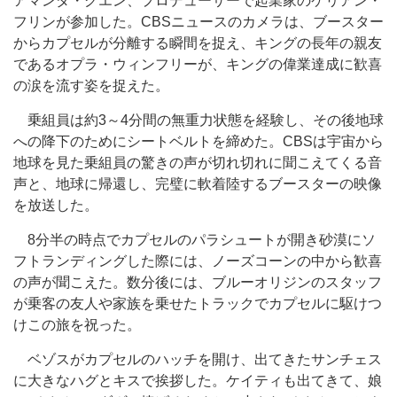
アマンダ・グエン、プロデューサーで起業家のケリアン・
フリンが参加した。CBSニュースのカメラは、ブースター
からカプセルが分離する瞬間を捉え、キングの長年の親友
であるオプラ・ウィンフリーが、キングの偉業達成に歓喜
の涙を流す姿を捉えた。
乗組員は約3～4分間の無重力状態を経験し、その後地球
への降下のためにシートベルトを締めた。CBSは宇宙から
地球を見た乗組員の驚きの声が切れ切れに聞こえてくる音
声と、地球に帰還し、完璧に軟着陸するブースターの映像
を放送した。
8分半の時点でカプセルのパラシュートが開き砂漠にソ
フトランディングした際には、ノーズコーンの中から歓喜
の声が聞こえた。数分後には、ブルーオリジンのスタッフ
が乗客の友人や家族を乗せたトラックでカプセルに駆けつ
けこの旅を祝った。
ベゾスがカプセルのハッチを開け、出てきたサンチェス
に大きなハグとキスで挨拶した。ケイティも出てきて、娘