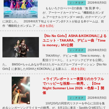
2026年8月9日
Ｊ－ＰＯＰ
ももいろクローバーZの新曲「無 我 夢 中」
が、アーケードカードゲーム『機動戦士ガンダ
ム アーセナルコマンダー ver.β』のテーマソング
に決定した。 2026年8月下旬よりオープンβテストが始まる本ゲームは、前
作『機動戦士ガンダム ア …
続きを読む
【No No Girls】ASHA＆KOKONAによる
ユニット・TAKARA、デビュー曲「Time
is money」MV公開
2026年8月9日
Ｊ－ＰＯＰ
TAKARAが、デビュー曲「Time is money」を
配信リリースし、ミュージックビデオを公開し
た。 BMSG×ちゃんみなが手がけたガールズグループオーディション【No No
Girls】に参加したASHAとKOKONAによる新ユニ …
続きを読む
＜ライブレポート＞一夜限りのカラフル
でハッピーな祝祭――映秀。、【One
Night Summer Live 2026 ～色祭～】開
催
2026年8月9日
Ｊ－ＰＯＰ
10代20代の同世代リスナーを中心に注目を集
めるシンガーソングライターの映秀。が、8月1日に東京・Spotify O-WESTにて