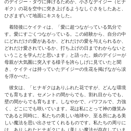
のデイジー・ダヴに捧げるためか、小さなデイジー（ヒナ
ギク）の花を空中に突き上げるようなしぐさをしたあと、
ひざまずいて地面にキスをした。
着陸後にケイティは、「愛に超つながっている気分で
す。愛にすごくつながっている。この経験から、自分の中
にどれだけの愛があるか、どれだけの愛を与えられるか、
どれだけ愛されているか、打ち上げの日までわからないと
いうことを学んだと思います」と語った。娘のデイジーが
母親が大気圏に突入する様子を誇らしげに見ていたと聞
き、ケイティは持っていたデイジーの生花を掲げながら涙
を浮かべた。
彼女は、「ヒナギクはありふれた花ですが、どんな環境
でも育ちます。セメントの間からでも、割れ目からでも、
壁の間からでも育ちます。しなやかで、パワフルで、力強
く、どこにでも咲いています。花は私にとって神の微笑み
であると同時に、私たちの美しい地球や、至る所にある美
しい魔法を思い出させてくれるものです。私たちの周りに
は、ありふれたヒナギクにも（美しい魔法が存在していま