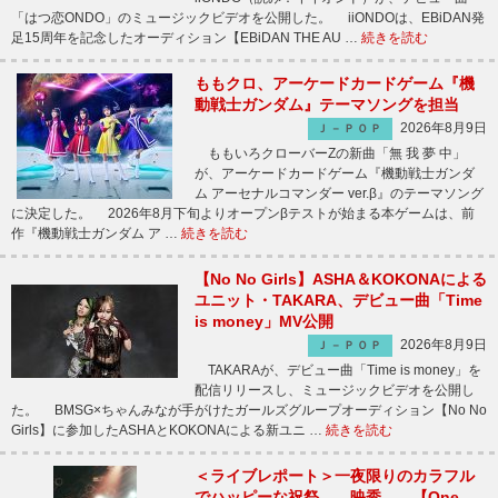
「はつ恋ONDO」のミュージックビデオを公開した。 iiONDOは、EBiDAN発
足15周年を記念したオーディション【EBiDAN THE AU …
続きを読む
ももクロ、アーケードカードゲーム『機
動戦士ガンダム』テーマソングを担当
2026年8月9日
Ｊ－ＰＯＰ
ももいろクローバーZの新曲「無 我 夢 中」
が、アーケードカードゲーム『機動戦士ガンダ
ム アーセナルコマンダー ver.β』のテーマソング
に決定した。 2026年8月下旬よりオープンβテストが始まる本ゲームは、前
作『機動戦士ガンダム ア …
続きを読む
【No No Girls】ASHA＆KOKONAによる
ユニット・TAKARA、デビュー曲「Time
is money」MV公開
2026年8月9日
Ｊ－ＰＯＰ
TAKARAが、デビュー曲「Time is money」を
配信リリースし、ミュージックビデオを公開し
た。 BMSG×ちゃんみなが手がけたガールズグループオーディション【No No
Girls】に参加したASHAとKOKONAによる新ユニ …
続きを読む
＜ライブレポート＞一夜限りのカラフル
でハッピーな祝祭――映秀。、【One