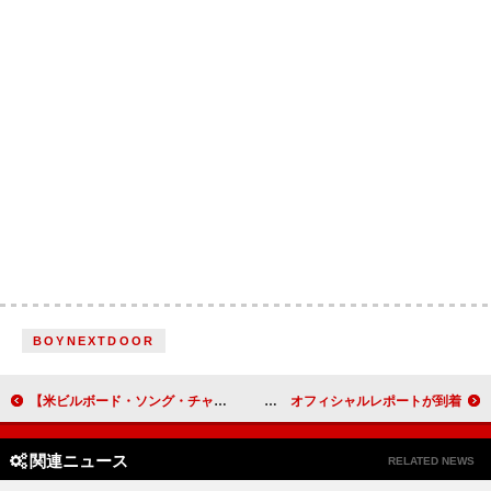
BOYNEXTDOOR
【米ビルボード・ソング・チャート】ケンドリック・ラマー＆シザ8週連続首位、ビッグXザプラグ＆ベイリー・ジマーマン初登場4位
aiko、約半年間に渡って駆け抜けたライブハウスツアー【Love Like Rock vol.10】を完走 オフィシャルレポートが到着
関連ニュース
RELATED NEWS