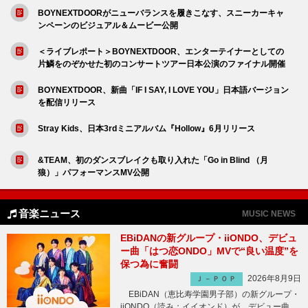
BOYNEXTDOORがニューバランスを履きこなす、スニーカーキャ
ンペーンのビジュアル＆ムービー公開
＜ライブレポート＞BOYNEXTDOOR、エンターテイナーとしての
片鱗をのぞかせた初のコンサートツアー日本公演のファイナル開催
BOYNEXTDOOR、新曲「IF I SAY, I LOVE YOU」日本語バージョン
を配信リリース
Stray Kids、日本3rdミニアルバム『Hollow』6月リリース
&TEAM、初のダンスブレイクも取り入れた「Go in Blind （月
狼）」パフォーマンスMV公開
音楽ニュース
MUSIC NEWS
EBiDANの新グループ・iiONDO、デビュ
ー曲「はつ恋ONDO」MVで“良い温度”を
保つ為に奮闘
2026年8月9日
Ｊ－ＰＯＰ
EBiDAN（恵比寿学園男子部）の新グループ・
iiONDO（読み：イイオンド）が、デビュー曲