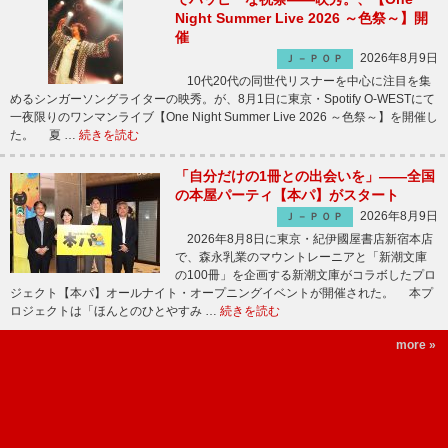
Night Summer Live 2026 ～色祭～】開
催
2026年8月9日
Ｊ－ＰＯＰ
10代20代の同世代リスナーを中心に注目を集
めるシンガーソングライターの映秀。が、8月1日に東京・Spotify O-WESTにて
一夜限りのワンマンライブ【One Night Summer Live 2026 ～色祭～】を開催し
た。 夏 …
続きを読む
「自分だけの1冊との出会いを」――全国
の本屋パーティ【本パ】がスタート
2026年8月9日
Ｊ－ＰＯＰ
2026年8月8日に東京・紀伊國屋書店新宿本店
で、森永乳業のマウントレーニアと「新潮文庫
の100冊」を企画する新潮文庫がコラボしたプロ
ジェクト【本パ】オールナイト・オープニングイベントが開催された。 本プ
ロジェクトは「ほんとのひとやすみ …
続きを読む
more »