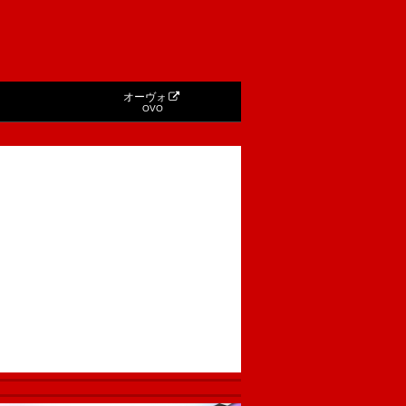
オーヴォ
OVO