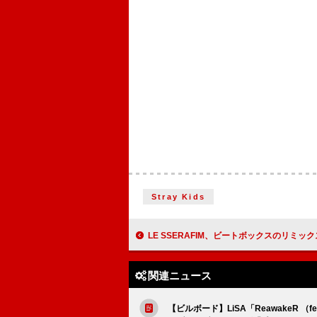
Stray Kids
LE SSERAFIM、ビートボックスのリミックスバージョンで「EASY」「CRAZY
関連ニュース
【ビルボード】LiSA「ReawakeR （fe