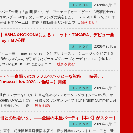
2026年8月9日
Ｊ－ＰＯＰ
バーZの新曲「無 我 夢 中」が、アーケードカードゲーム『機動戦士ガン
コマンダー ver.β』のテーマソングに決定した。 2026年8月下旬よりオ
始まる本ゲームは、前作『機動戦士ガンダム ア …
続きを読む
irls】ASHA＆KOKONAによるユニット・TAKARA、デビュー曲
money」MV公開
2026年8月9日
Ｊ－ＰＯＰ
ビュー曲「Time is money」を配信リリースし、ミュージックビデオを
SG×ちゃんみなが手がけたガールズグループオーディション【No No
したASHAとKOKONAによる新ユニ …
続きを読む
ート＞一夜限りのカラフルでハッピーな祝祭――映秀。、
 Summer Live 2026 ～色祭～】開催
2026年8月9日
Ｊ－ＰＯＰ
同世代リスナーを中心に注目を集めるシンガーソングライターの映秀。が、
otify O-WESTにて一夜限りのワンマンライブ【One Night Summer Live
～】を開催した。 夏 …
続きを読む
1冊との出会いを」――全国の本屋パーティ【本パ】がスタート
2026年8月9日
Ｊ－ＰＯＰ
8日に東京・紀伊國屋書店新宿本店で、森永乳業のマウントレーニアと「新