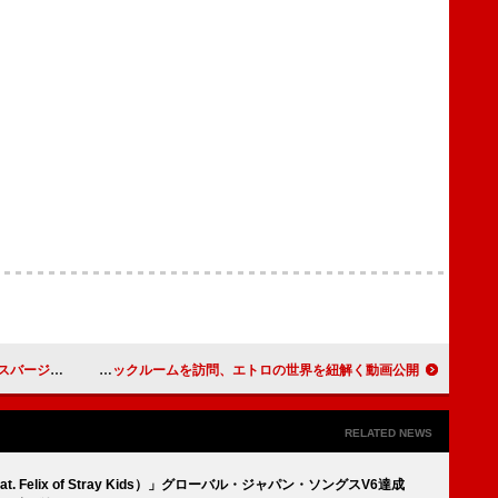
」「HOT」を歌唱
高橋海人（King & Prince）がファブリックルームを訪問、エトロの世界を紐解く動画公開
RELATED NEWS
at. Felix of Stray Kids）」グローバル・ジャパン・ソングスV6達成