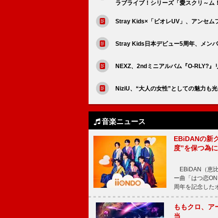
ラブライブ！シリーズ「愛スクリ～ム
Stray Kids×「ビオレUV」、ア
Stray Kids日本デビュー5周年、
NEXZ、2ndミニアルバム『O-RLY?』
NiziU、“大人の女性”としての魅力も光る
音楽ニュース
EBiDANの
度”を保つ為
EBiDAN（恵
ー曲「はつ恋ON
周年を記念したオー
ももクロ、ア
当