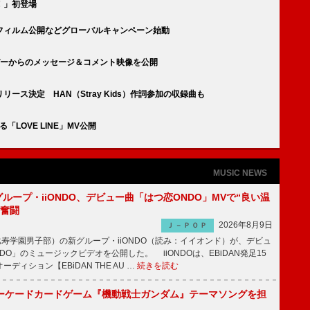
！」初登場
ンセムフィルム公開などグローバルキャンペーン始動
メンバーからのメッセージ＆コメント映像を公開
リリース決定 HAN（Stray Kids）作詞参加の収録曲も
「LOVE LINE」MV公開
MUSIC NEWS
新グループ・iiONDO、デビュー曲「はつ恋ONDO」MVで“良い温
に奮闘
2026年8月9日
Ｊ－ＰＯＰ
比寿学園男子部）の新グループ・iiONDO（読み：イイオンド）が、デビュ
DO」のミュージックビデオを公開した。 iiONDOは、EBiDAN発足15
ディション【EBiDAN THE AU …
続きを読む
ーケードカードゲーム『機動戦士ガンダム』テーマソングを担