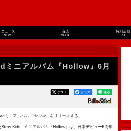
ニュース
音楽
特別企画
NEWS
MUSIC
PR
本3rdミニアルバム『Hollow』6月
ポスト
シェア
送る
日本3rdミニアルバム『Hollow』をリリースする。
ray Kids。ミニアルバム『Hollow』は、日本デビュー5周年