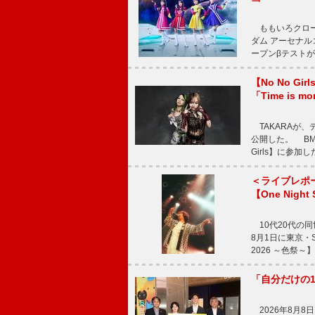
ももいろクロー
ダム アーセナル
ープンβテストが
【No No G
「Time is 
TAKARAが、デ
公開した。 BM
Girls】に参加
＜ライブレポ
【One Night
10代20代の
8月1日に東京・Sp
2026 ～色祭
「自分だけの
2026年8月