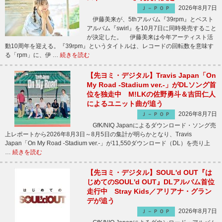
2026年8月7日
Ｊ－ＰＯＰ
伊藤美来が、5thアルバム『39rpm』とベスト
アルバム『swirl』を10月7日に同時発売すること
が決定した。 伊藤美来は今年アーティスト活
動10周年を迎える。『39rpm』というタイトルは、レコードの回転数を意味す
る「rpm」に、伊 …
続きを読む
【先ヨミ・デジタル】Travis Japan「On
My Road -Stadium ver.-」がDLソング首
位を独走中 M!LKの佐野勇斗＆吉田仁人
によるユニット曲が追う
2026年8月7日
Ｊ－ＰＯＰ
GfK/NIQ Japanによるダウンロード・ソング売
上レポートから2026年8月3日～8月5日の集計が明らかとなり、Travis
Japan「On My Road -Stadium ver.-」が11,550ダウンロード（DL）を売り上
…
続きを読む
【先ヨミ・デジタル】SOUL'd OUT『は
じめてのSOUL'd OUT』DLアルバム首位
走行中 Stray Kids／アリアナ・グラン
デが追う
2026年8月7日
Ｊ－ＰＯＰ