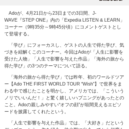
Adoが、4月21日から23日までの3日間、J-
WAVE『STEP ONE』内の「Expedia LISTEN & LEARN」
コーナー（9時35分～9時45分頃）にコメントゲストとし
て登場する。
「学び」にフォーカスし、ゲストの人生で得た学び、気
づきを紐解くこのコーナー。今回はAdoが「人生に影響を
受けた人物」「人生で影響を与えた作品」「海外の旅から
得た学び」の3つのテーマについて語る。
「海外の旅から得た学び」では昨年、初のワールドツア
ー【Ado THE FIRST WORLD TOUR “Wish”】で世界をま
わる中で感じたことを明かし、アメリカでは、「こういう
ノリでいいんだ！」と驚く嬉しいハプニングがあったとの
こと。Adoの親しみやすい“オフの顔”が垣間見えるエピソ
ードを披露してくれたという。
「人生で影響を与えた作品」では、「大好き」だという