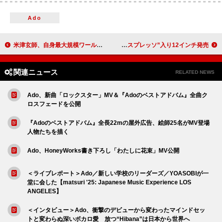
Ado
米津玄師、自身最大規模ワールドツアー【KENSHI YONEZU 2025 WORLD TOUR / JUNK】完走 国内外44万人を動員
サブリナ・カーペンター、「Espresso」発売1周年を記念して“エスプレッソ”入り12インチ発売
関連ニュース
RELATED NEWS
Ado、新曲「ロックスター」MV＆『Adoのベストアドバム』全曲ク
ロスフェードを公開
『Adoのベストアドバム』全長22mの屋外広告、絵師25名がMV登場
人物たちを描く
Ado、HoneyWorks書き下ろし「わたしに花束」MV公開
＜ライブレポート＞Ado／新しい学校のリーダーズ／YOASOBIが一
堂に会した【matsuri '25: Japanese Music Experience LOS
ANGELES】
＜インタビュー＞Ado、衝撃のデビューから変わったマインドセッ
トと変わらぬ深いボカロ愛 放つ“Hibana”は日本から世界へ