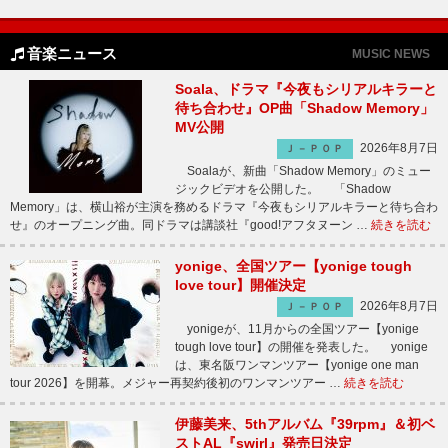
音楽ニュース
MUSIC NEWS
Soala、ドラマ『今夜もシリアルキラーと
待ち合わせ』OP曲「Shadow Memory」
MV公開
2026年8月7日
Ｊ－ＰＯＰ
Soalaが、新曲「Shadow Memory」のミュー
ジックビデオを公開した。 「Shadow
Memory」は、横山裕が主演を務めるドラマ『今夜もシリアルキラーと待ち合わ
せ』のオープニング曲。同ドラマは講談社『good!アフタヌーン …
続きを読む
yonige、全国ツアー【yonige tough
love tour】開催決定
2026年8月7日
Ｊ－ＰＯＰ
yonigeが、11月からの全国ツアー【yonige
tough love tour】の開催を発表した。 yonige
は、東名阪ワンマンツアー【yonige one man
tour 2026】を開幕。メジャー再契約後初のワンマンツアー …
続きを読む
伊藤美来、5thアルバム『39rpm』＆初ベ
ストAL『swirl』発売日決定