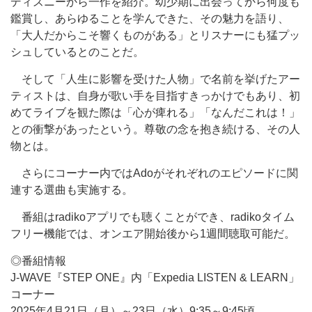
ディズニーから一作を紹介。幼少期に出会ってから何度も
鑑賞し、あらゆることを学んできた、その魅力を語り、
「大人だからこそ響くものがある」とリスナーにも猛プッ
シュしているとのことだ。
そして「人生に影響を受けた人物」で名前を挙げたアー
ティストは、自身が歌い手を目指すきっかけでもあり、初
めてライブを観た際は「心が痺れる」「なんだこれは！」
との衝撃があったという。尊敬の念を抱き続ける、その人
物とは。
さらにコーナー内ではAdoがそれぞれのエピソードに関
連する選曲も実施する。
番組はradikoアプリでも聴くことができ、radikoタイム
フリー機能では、オンエア開始後から1週間聴取可能だ。
◎番組情報
J-WAVE『STEP ONE』内「Expedia LISTEN & LEARN」
コーナー
2025年4月21日（月）～23日（水）9:35～9:45頃