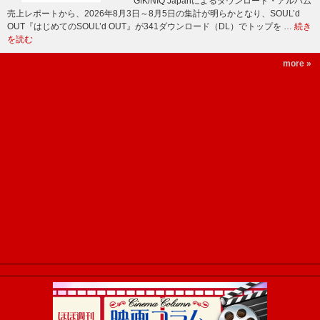
GfK/NIQ Japanによるダウンロード・アルバム
売上レポートから、2026年8月3日～8月5日の集計が明らかとなり、SOUL’d
OUT『はじめてのSOUL’d OUT』が341ダウンロード（DL）でトップを …
続き
を読む
more »