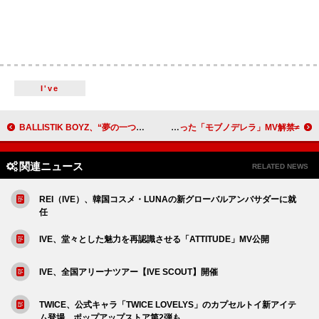
I've
BALLISTIK BOYZ、“夢の一つだった”初のアジアツアーへ
≠ME、誰もが持つ孤独や絶望を歌った「モブノデレラ」MV解禁
関連ニュース
RELATED NEWS
REI（IVE）、韓国コスメ・LUNAの新グローバルアンバサダーに就
任
IVE、堂々とした魅力を再認識させる「ATTITUDE」MV公開
IVE、全国アリーナツアー【IVE SCOUT】開催
TWICE、公式キャラ「TWICE LOVELYS」のカプセルトイ新アイテ
ム登場 ポップアップストア第2弾も