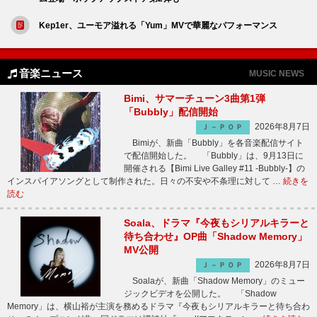
Kep1er、ユーモア溢れる「Yum」MVで華麗なパフォーマンス
音楽ニュース
MUSIC NEWS
Bimi、サマーチューン3曲第1弾
「Bubbly」配信開始
2026年8月7日
Ｊ－ＰＯＰ
Bimiが、新曲「Bubbly」を各音楽配信サイト
で配信開始した。 「Bubbly」は、9月13日に
開催される【Bimi Live Galley #11 -Bubbly-】の
インスパイアソングとして制作された。日々の不安や不条理に対して …
続きを
読む
Soala、ドラマ『今夜もシリアルキラーと
待ち合わせ』OP曲「Shadow Memory」
MV公開
2026年8月7日
Ｊ－ＰＯＰ
Soalaが、新曲「Shadow Memory」のミュー
ジックビデオを公開した。 「Shadow
Memory」は、横山裕が主演を務めるドラマ『今夜もシリアルキラーと待ち合わ