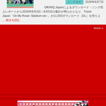
2026年8月7日
Ｊ－ＰＯＰ
GfK/NIQ Japanによるダウンロード・ソング売
上レポートから2026年8月3日～8月5日の集計が明らかとなり、Travis
Japan「On My Road -Stadium ver.-」が11,550ダウンロード（DL）を売り上
…
続きを読む
more »