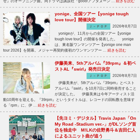
せ』のオープニング曲。同ドラマは講談社『good!アフタヌーン …
続きを読む
yonige、全国ツアー【yonige tough
love tour】開催決定
2026年8月7日
Ｊ－ＰＯＰ
yonigeが、11月からの全国ツアー【yonige
tough love tour】の開催を発表した。 yonige
は、東名阪ワンマンツアー【yonige one man
tour 2026】を開幕。メジャー再契約後初のワンマンツアー …
続きを読む
伊藤美来、5thアルバム『39rpm』＆初ベ
ストAL『swirl』発売日決定
2026年8月7日
Ｊ－ＰＯＰ
伊藤美来が、5thアルバム『39rpm』とベスト
アルバム『swirl』を10月7日に同時発売すること
が決定した。 伊藤美来は今年アーティスト活
動10周年を迎える。『39rpm』というタイトルは、レコードの回転数を意味す
る「rpm」に、伊 …
続きを読む
【先ヨミ・デジタル】Travis Japan「On
My Road -Stadium ver.-」がDLソング首
位を独走中 M!LKの佐野勇斗＆吉田仁人
によるユニット曲が追う