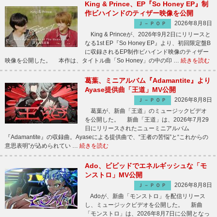
King & Prince、EP『So Honey EP』制
作ビハインドのティザー映像を公開
2026年8月8日
Ｊ－ＰＯＰ
King & Princeが、2026年9月2日にリリースと
なる1st EP『So Honey EP』より、初回限定盤B
に収録されるEP制作ビハインド映像のティザー
映像を公開した。 本作は、タイトル曲「So Honey」の中の印 …
続きを読む
葛葉、ミニアルバム『Adamantite』より
Ayase提供曲「王道」MV公開
2026年8月8日
Ｊ－ＰＯＰ
葛葉が、新曲「王道」のミュージックビデオ
を公開した。 新曲「王道」は、2026年7月29
日にリリースされたニューミニアルバム
『Adamantite』の収録曲。Ayaseによる提供曲で、“王者の苦悩”と“これからの
意思表明”が込められてい …
続きを読む
Ado、ビビッドでエネルギッシュな「モ
ンストロ」MV公開
2026年8月8日
Ｊ－ＰＯＰ
Adoが、新曲「モンストロ」を配信リリース
し、ミュージックビデオを公開した。 新曲
「モンストロ」は、2026年8月7日に公開となっ