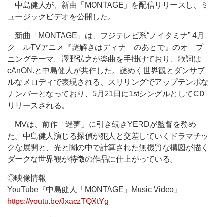
中島健人が、新曲「MONTAGE」を配信リリースし、ミ
ュージックビデオを公開した。
新曲「MONTAGE」は、フジテレビ系“ノイタミナ” 4月
クールTVアニメ『謎解きはディナーのあとで』のオープ
ニングテーマ。澤野弘之が楽曲を手掛けており、歌詞は
cAnON.と中島健人が共作した。謎めく世界観とダンサブ
ルなメロディで表現される、スリリングでアップテンポな
ナンバーとなっており、5月21日に1stシングルとしてCD
リリースされる。
MVは、前作「迷夢」に引き続きYERDが監督を務め
た。中島健人演じる探偵が犯人と交差していくドラマチッ
クな展開と、光と闇の中で計算された無機質な構図が描く
ダークな世界観が特徴の作品に仕上がっている。
◎映像情報
YouTube『中島健人「MONTAGE」Music Video』
https://youtu.be/JxaczTQXtYg