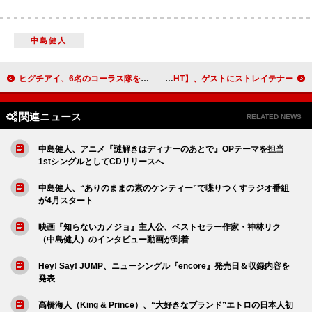
中島健人
ヒグチアイ、6名のコーラス隊を迎える【Billboard Live Tour 2025 “合唱”】開催決定
a flood of circle×金属バットの対バンライブ【KINZOKU Bat NIGHT】、ゲストにストレイテナー
関連ニュース
RELATED NEWS
中島健人、アニメ『謎解きはディナーのあとで』OPテーマを担当
1stシングルとしてCDリリースへ
中島健人、“ありのままの素のケンティー”で喋りつくすラジオ番組
が4月スタート
映画『知らないカノジョ』主人公、ベストセラー作家・神林リク
（中島健人）のインタビュー動画が到着
Hey! Say! JUMP、ニューシングル『encore』発売日＆収録内容を
発表
高橋海人（King & Prince）、“大好きなブランド”エトロの日本人初