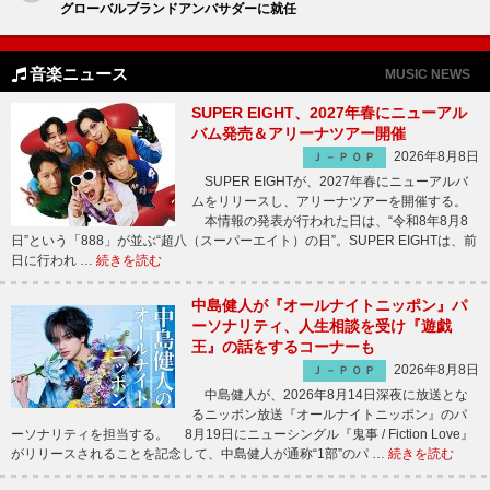
グローバルブランドアンバサダーに就任
音楽ニュース
MUSIC NEWS
SUPER EIGHT、2027年春にニューアル
バム発売＆アリーナツアー開催
2026年8月8日
Ｊ－ＰＯＰ
SUPER EIGHTが、2027年春にニューアルバ
ムをリリースし、アリーナツアーを開催する。
本情報の発表が行われた日は、“令和8年8月8
日”という「888」が並ぶ“超八（スーパーエイト）の日”。SUPER EIGHTは、前
日に行われ …
続きを読む
中島健人が『オールナイトニッポン』パ
ーソナリティ、人生相談を受け『遊戯
王』の話をするコーナーも
2026年8月8日
Ｊ－ＰＯＰ
中島健人が、2026年8月14日深夜に放送とな
るニッポン放送『オールナイトニッポン』のパ
ーソナリティを担当する。 8月19日にニューシングル『鬼事 / Fiction Love』
がリリースされることを記念して、中島健人が通称“1部”のパ …
続きを読む