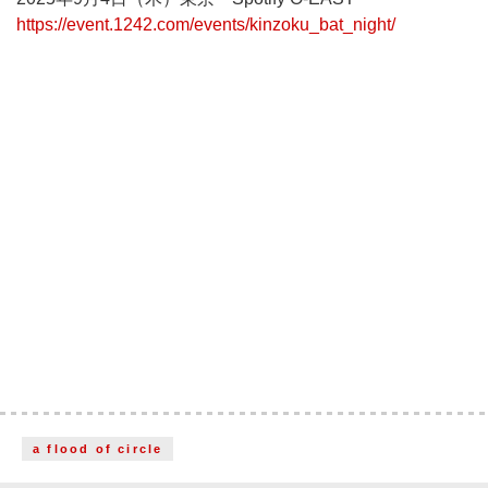
https://event.1242.com/events/kinzoku_bat_night/
a flood of circle