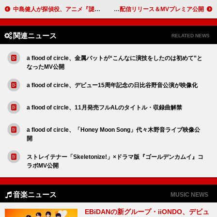
中島健人が探偵役、アニメ『謎解きはディナーのあとで』OPテーマのMV公開
ano、劇場版『僕とロボコ』主題歌を配信リリース＆MVプレミア公開
関連ニュース
RELATED NEWS
a flood of circle、金属バットが“こんなに演技をしたのは初めて”と
なったMV公開
a flood of circle、デビュー15周年記念の日比谷野音公演が映像化
a flood of circle、11月発売フルALのタイトル・収録曲解禁
a flood of circle、「Honey Moon Song」代々木野音ライブ映像公
開
ストレイテナー「Skeletonize!」×ドラマ版『ゴールデンカムイ』コ
ラボMV公開
音楽ニュース
MUSIC NEWS
EBiDANの新グループ・iiONDO、デビュ