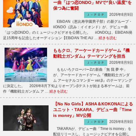
ー曲「はつ恋ONDO」MVで“良い温度”を
保つ為に奮闘
2026年8月9日
Ｊ－ＰＯＰ
EBiDAN（恵比寿学園男子部）の新グループ・
iiONDO（読み：イイオンド）が、デビュー曲
「はつ恋ONDO」のミュージックビデオを公開した。 iiONDOは、EBiDAN発
足15周年を記念したオーディション【EBiDAN THE AU …
続きを読む
ももクロ、アーケードカードゲーム『機
動戦士ガンダム』テーマソングを担当
2026年8月9日
Ｊ－ＰＯＰ
ももいろクローバーZの新曲「無 我 夢 中」
が、アーケードカードゲーム『機動戦士ガンダ
ム アーセナルコマンダー ver.β』のテーマソング
に決定した。 2026年8月下旬よりオープンβテストが始まる本ゲームは、前
作『機動戦士ガンダム ア …
続きを読む
【No No Girls】ASHA＆KOKONAによる
ユニット・TAKARA、デビュー曲「Time
is money」MV公開
2026年8月9日
Ｊ－ＰＯＰ
TAKARAが、デビュー曲「Time is money」を
配信リリースし、ミュージックビデオを公開し