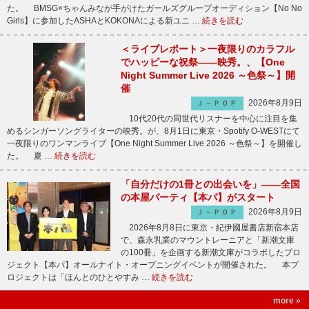
た。 BMSG×ちゃんみなが手がけたガールズグループオーディション【No No
Girls】に参加したASHAとKOKONAによる新ユニ …
続きを読む
＜ライブレポート＞一夜限りのカラフル
でハッピーな祝祭――映秀。、【One
Night Summer Live 2026 ～色祭～】開
催
2026年8月9日
Ｊ－ＰＯＰ
10代20代の同世代リスナーを中心に注目を集
めるシンガーソングライターの映秀。が、8月1日に東京・Spotify O-WESTにて
一夜限りのワンマンライブ【One Night Summer Live 2026 ～色祭～】を開催し
た。 夏 …
続きを読む
「自分だけの1冊との出会いを」――全国
の本屋パーティ【本パ】がスタート
2026年8月9日
Ｊ－ＰＯＰ
2026年8月8日に東京・紀伊國屋書店新宿本店
で、森永乳業のマウントレーニアと「新潮文庫
の100冊」を企画する新潮文庫がコラボしたプロ
ジェクト【本パ】オールナイト・オープニングイベントが開催された。 本プ
ロジェクトは「ほんとのひとやすみ …
続きを読む
more »