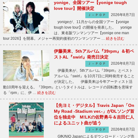
yonige、全国ツアー【yonige tough
love tour】開催決定
2026年8月7日
Ｊ－ＰＯＰ
yonigeが、11月からの全国ツアー【yonige
tough love tour】の開催を発表した。 yonige
は、東名阪ワンマンツアー【yonige one man
tour 2026】を開幕。メジャー再契約後初のワンマンツアー …
続きを読む
伊藤美来、5thアルバム『39rpm』＆初ベ
ストAL『swirl』発売日決定
2026年8月7日
Ｊ－ＰＯＰ
伊藤美来が、5thアルバム『39rpm』とベスト
アルバム『swirl』を10月7日に同時発売すること
が決定した。 伊藤美来は今年アーティスト活
動10周年を迎える。『39rpm』というタイトルは、レコードの回転数を意味す
る「rpm」に、伊 …
続きを読む
【先ヨミ・デジタル】Travis Japan「On
My Road -Stadium ver.-」がDLソング首
位を独走中 M!LKの佐野勇斗＆吉田仁人
によるユニット曲が追う
2026年8月7日
Ｊ－ＰＯＰ
GfK/NIQ Japanによるダウンロード・ソング売