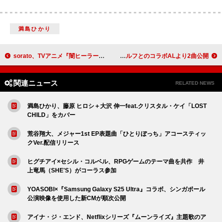
満島ひかり
sorato、TVアニメ『闇ヒーラー』EDテーマ「月に願う」配信＆ノンクレジットED映像解禁
ブライアン・イーノ、ビーティー・ウルフとのコラボALより2曲公開
関連ニュース
RELATED NEWS
満島ひかり、藤原 ヒロシ＋大沢 伸一feat.クリスタル・ケイ「LOST
CHILD」をカバー
荒谷翔大、メジャー1st EP表題曲「ひとりぼっち」アコースティッ
クVer.配信リリース
ヒグチアイ×セシル・コルベル、RPGゲームのテーマ曲を共作 井
上竜馬（SHE'S）がコーラス参加
YOASOBI×『Samsung Galaxy S25 Ultra』コラボ、シンガポール
公演映像を使用した新CMが順次公開
アイナ・ジ・エンド、Netflixシリーズ『ムーンライズ』主題歌のア