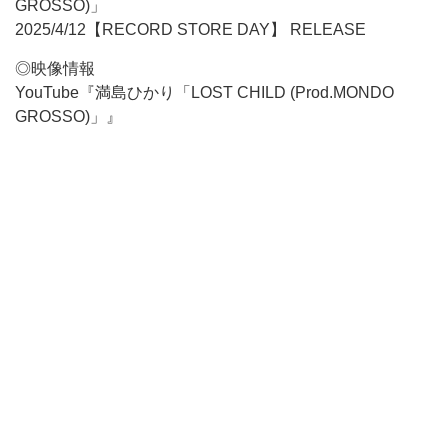
GROSSO)」
2025/4/12【RECORD STORE DAY】 RELEASE
◎映像情報
YouTube『満島ひかり「LOST CHILD (Prod.MONDO
GROSSO)」』