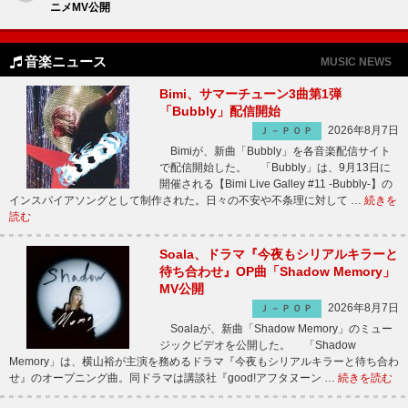
ニメMV公開
音楽ニュース
MUSIC NEWS
Bimi、サマーチューン3曲第1弾
「Bubbly」配信開始
2026年8月7日
Ｊ－ＰＯＰ
Bimiが、新曲「Bubbly」を各音楽配信サイト
で配信開始した。 「Bubbly」は、9月13日に
開催される【Bimi Live Galley #11 -Bubbly-】の
インスパイアソングとして制作された。日々の不安や不条理に対して …
続きを
読む
Soala、ドラマ『今夜もシリアルキラーと
待ち合わせ』OP曲「Shadow Memory」
MV公開
2026年8月7日
Ｊ－ＰＯＰ
Soalaが、新曲「Shadow Memory」のミュー
ジックビデオを公開した。 「Shadow
Memory」は、横山裕が主演を務めるドラマ『今夜もシリアルキラーと待ち合わ
せ』のオープニング曲。同ドラマは講談社『good!アフタヌーン …
続きを読む