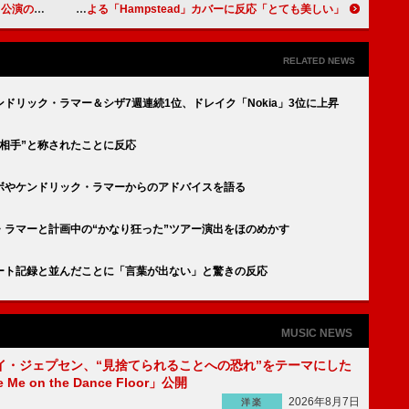
レイリスト公開
アリアナ・グランデ、ハリー・ベイリーによる「Hampstead」カバーに反応「とても美しい」
RELATED NEWS
ドリック・ラマー＆シザ7週連続1位、ドレイク「Nokia」3位に上昇
相手”と称されたことに反応
ボやケンドリック・ラマーからのアドバイスを語る
・ラマーと計画中の“かなり狂った”ツアー演出をほのめかす
ート記録と並んだことに「言葉が出ない」と驚きの反応
MUSIC NEWS
イ・ジェプセン、“見捨てられることへの恐れ”をテーマにした
e Me on the Dance Floor」公開
2026年8月7日
洋楽