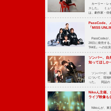
カーリー・レイ・ジェ
スした。 ミュ
は、劇作家・俳
PassCode
「MISS UNL
PassCode
28日に発売する。
TAKE』への出
ソンバー、自
知ってほしか
ソンバーが、最新シ
について、現地時
った。 同誌の『Po
Nikoん主催
ライブ映像も
Nikoんが、東