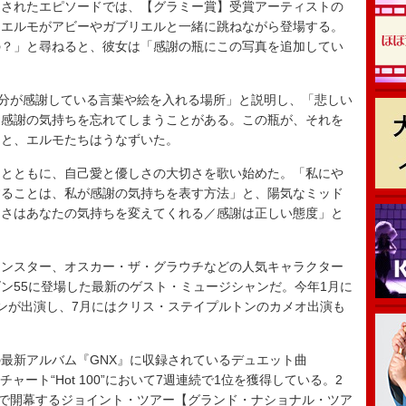
放送されたエピソードでは、【グラミー賞】受賞アーティストの
、エルモがアビーやガブリエルと一緒に跳ねながら登場する。
の？」と尋ねると、彼女は「感謝の瓶にこの写真を追加してい
分が感謝している言葉や絵を入れる場所」と説明し、「悲しい
、感謝の気持ちを忘れてしまうことがある。この瓶が、それを
ると、エルモたちはうなずいた。
とともに、自己愛と優しさの大切さを歌い始めた。「私にや
することは、私が感謝の気持ちを表す方法」と、陽気なミッド
しさはあなたの気持ちを変えてくれる／感謝は正しい態度」と
ンスター、オスカー・ザ・グラウチなどの人気キャラクター
ン55に登場した最新のゲスト・ミュージシャンだ。今年1月に
ンが出演し、7月にはクリス・ステイプルトンのカメオ出演も
最新アルバム『GNX』に収録されているデュエット曲
チャート“Hot 100”において7週連続で1位を獲得している。2
スで開幕するジョイント・ツアー【グランド・ナショナル・ツア