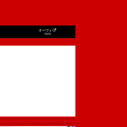
オーヴォ
OVO