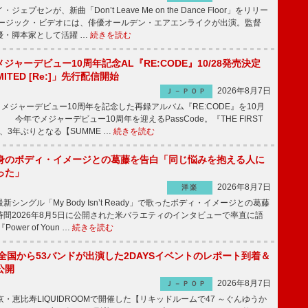
プセンが、新曲「Don’t Leave Me on the Dance Floor」をリリー
ージック・ビデオには、俳優オールデン・エアエンライクが出演。監督
優・脚本家として活躍 …
続きを読む
、メジャーデビュー10周年記念AL『RE:CODE』10/28発売決定
IMITED [Re:]」先行配信開始
2026年8月7日
Ｊ－ＰＯＰ
が、メジャーデビュー10周年を記念した再録アルバム『RE:CODE』を10月
 今年でメジャーデビュー10周年を迎えるPassCode。『THE FIRST
演、3年ぶりとなる【SUMME …
続きを読む
身のボディ・イメージとの葛藤を告白「同じ悩みを抱える人に
った」
2026年8月7日
洋楽
ングル「My Body Isn’t Ready」で歌ったボディ・イメージとの葛藤
間2026年8月5日に公開された米バラエティのインタビューで率直に語
wer of Youn …
続きを読む
、全国から53バンドが出演した2DAYSイベントのレポート到着＆
公開
2026年8月7日
Ｊ－ＰＯＰ
京・恵比寿LIQUIDROOMで開催した【リキッドルームで47 ～ぐんゆうか