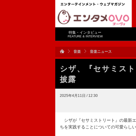
特集・インタビュー
FEATURE & INTERVIEW
音楽
音楽ニュース
シザ、『セサミスト
披露
2025年4月11日 / 12:30
シザが『セサミストリート』の最新エ
ちを実践することについての可愛らし