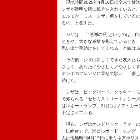
現地時間2025年4月10日に全米で
シザが透明な瓶に紙片を入れていると
エルモが「ミス・シザ、何をしている
るの」と答えた。
シザは、「“感謝の瓶”というのは、自
ときや、大きな感情を抱えているとき
思い出す手助けをしてくれる」と続け
その後、シザは新しくできた友人たち
さしく、あなたにやさしく／やさしく
テンポのアレンジに乗せて歌い、「優
続けた。
シザは、ビッグバード、クッキー・モ
で知られる『セサミストリート』シーズ
はレネー・ラップ、2月にはノア・カー
予定されている。
現在、シザはケンドリック・ラマーの
「Luther」で、米ビルボード・ソング・
人は現地時間4月19日に米ミネアポリ