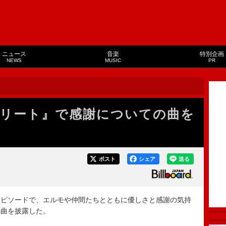
ニュース
音楽
特別企画
NEWS
MUSIC
PR
リート』で感謝についての曲を
ポスト
シェア
送る
ピソードで、エルモや仲間たちとともに優しさと感謝の気持
い曲を披露した。