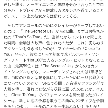
述した通り、オーディエンスと体験を分かち合うことで自
分をハートブレイクから解放しカタルシスを得ていること
が、ステージ上の彼女からは伝わってくる。
そしてアンコールのためにグレイシーがキープしておい
たのは、『The Secret of Us』からの2曲。まずはお待ちか
ねの「That’s So True」だ。当然ながらイントロが聞こえ
た瞬間に会場は大歓声に包まれたのだが、これに劣らぬリ
アクションを引き出したのが、フィナーレの『Close To
You』だった。彼女にとって初めて米ビルボード・ソン
グ・チャート“Hot 100”に入るシングル・ヒットとなったこ
の曲（最高59位）は『The Secret of Us』からのセカン
ド・シングルながら、レコーディングされたのは7年ほど
前。当時の路線とは趣を異にしていたために一旦お蔵入り
になっていたのだが、SNSで公開した音源がファンの間で
人気を博し、遅ればせながら収録に至ったのだとか。そん
な「Close To You」でパフォーマンスを締め括ったグレイ
シーは、新しい恋の予感を歌うこの曲のポジティブな余韻
をあとに残し、「今夜のことを一生忘れない！ ありがと