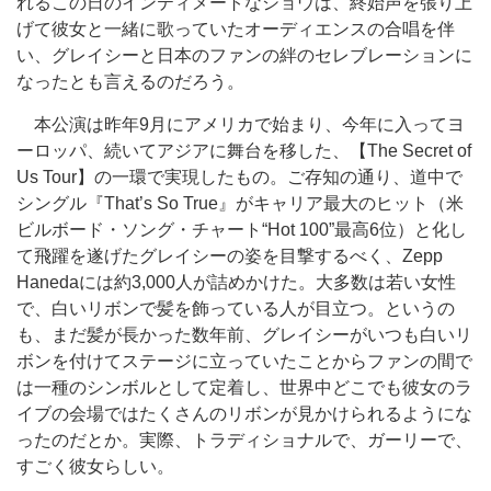
れるこの日のインティメートなショウは、終始声を張り上
げて彼女と一緒に歌っていたオーディエンスの合唱を伴
い、グレイシーと日本のファンの絆のセレブレーションに
なったとも言えるのだろう。
本公演は昨年9月にアメリカで始まり、今年に入ってヨ
ーロッパ、続いてアジアに舞台を移した、【The Secret of
Us Tour】の一環で実現したもの。ご存知の通り、道中で
シングル『That’s So True』がキャリア最大のヒット（米
ビルボード・ソング・チャート“Hot 100”最高6位）と化し
て飛躍を遂げたグレイシーの姿を目撃するべく、Zepp
Hanedaには約3,000人が詰めかけた。大多数は若い女性
で、白いリボンで髪を飾っている人が目立つ。というの
も、まだ髪が長かった数年前、グレイシーがいつも白いリ
ボンを付けてステージに立っていたことからファンの間で
は一種のシンボルとして定着し、世界中どこでも彼女のラ
イブの会場ではたくさんのリボンが見かけられるようにな
ったのだとか。実際、トラディショナルで、ガーリーで、
すごく彼女らしい。