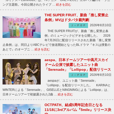
「ルミナス – Luminous」は、TVアニメ『ONE PIECE』エルバフ編のオープニ
ング主題歌。今回公開されたライブ …
続きを読む
THE SUPER FRUIT、新曲「推し変禁止
条例」MVはドタバタ裁判劇
2026年8月10日
Ｊ－ＰＯＰ
THE SUPER FRUITが、新曲「推し変禁止条
例」のミュージックビデオを公開した。 2026
年7月26日に配信リリースされた新曲「推し変禁
止条例」は、同日よりABCテレビで放送開始となったBLドラマ『キスは捜査の
あとで』のオープニ …
続きを読む
aespa、日本ドームツアーや高尺スカイ
ドーム公演で披露したユニット曲
「Serenade」「Lollipop」配信リリース
2026年8月10日
Ｊ－ＰＯＰ
aespaが、ユニット曲「Serenade」
「Lollipop」を配信リリースした。 KARINAと
WINTERによる「Serenade」、GISELLEとNINGNINGによる「Lollipop」は、
日本ドームツアーで初披露された2曲 …
続きを読む
OCTPATH、結成5周年記念日となる
11/18に3rdアルバム『5mile』リリース決