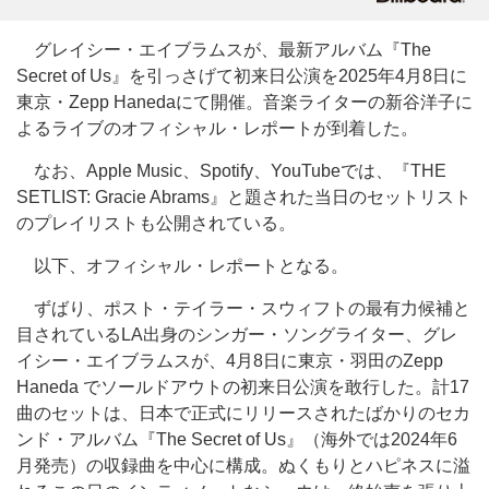
グレイシー・エイブラムスが、最新アルバム『The
Secret of Us』を引っさげて初来日公演を2025年4月8日に
東京・Zepp Hanedaにて開催。音楽ライターの新谷洋子に
よるライブのオフィシャル・レポートが到着した。
なお、Apple Music、Spotify、YouTubeでは、『THE
SETLIST: Gracie Abrams』と題された当日のセットリスト
のプレイリストも公開されている。
以下、オフィシャル・レポートとなる。
ずばり、ポスト・テイラー・スウィフトの最有力候補と
目されているLA出身のシンガー・ソングライター、グレ
イシー・エイブラムスが、4月8日に東京・羽田のZepp
Haneda でソールドアウトの初来日公演を敢行した。計17
曲のセットは、日本で正式にリリースされたばかりのセカ
ンド・アルバム『The Secret of Us』（海外では2024年6
月発売）の収録曲を中心に構成。ぬくもりとハピネスに溢