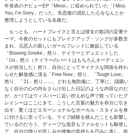
年発表のデビューEP『Minor』に収められていた「I Miss
You, I’m Sorry」だった。失恋後の混乱した心をなんとか
整理しようとしている名曲だ。
もっとも、ハートブレイクと言えば彼女の歌詞の定番テ
ーマ。今夜のセットにもブレイクアップ・ソングが多数含
まれ、元恋人の新しいガールフレンドに嫉妬している
「Blowing Smoke」然り、テイラーとデュエットした
「Us」然り（テイラーのパートはもちろんオーディエン
スが担当した）然り、自分にとってマイナスな関係を終わ
らせた解放感に浸る「Free Now」然り、「Tough Love」
然り、「21」然り……。どれも無防備に、丁寧に、躊躇い
なく自分の心の内をさらけ出した日記のような内容なのだ
が、かつてはウィスパーに近い控えめな声で歌っていたグ
レイシーはここにきて、こうした言葉の魅力を存分に引き
出す、驚くほどエモーショナルなボーカル・スタイルを身
に付けるに至っている。ライブ経験を積んだことも影響し
ているのだろう、ディープな低音もファルセットも駆使し
て、自分の憤りや悲しみや後悔の気持ちを巧みに表し、前