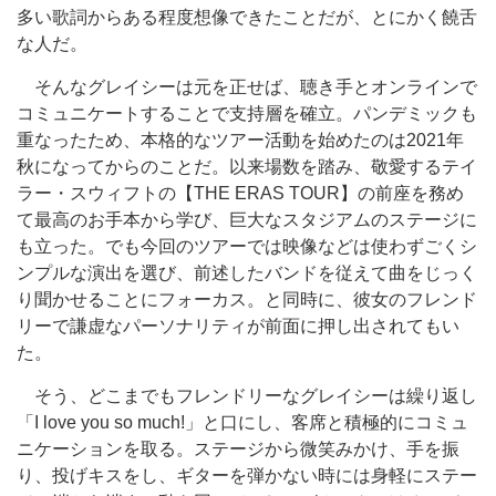
多い歌詞からある程度想像できたことだが、とにかく饒舌
な人だ。
そんなグレイシーは元を正せば、聴き手とオンラインで
コミュニケートすることで支持層を確立。パンデミックも
重なったため、本格的なツアー活動を始めたのは2021年
秋になってからのことだ。以来場数を踏み、敬愛するテイ
ラー・スウィフトの【THE ERAS TOUR】の前座を務め
て最高のお手本から学び、巨大なスタジアムのステージに
も立った。でも今回のツアーでは映像などは使わずごくシ
ンプルな演出を選び、前述したバンドを従えて曲をじっく
り聞かせることにフォーカス。と同時に、彼女のフレンド
リーで謙虚なパーソナリティが前面に押し出されてもい
た。
そう、どこまでもフレンドリーなグレイシーは繰り返し
「I love you so much!」と口にし、客席と積極的にコミュ
ニケーションを取る。ステージから微笑みかけ、手を振
り、投げキスをし、ギターを弾かない時には身軽にステー