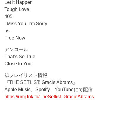
Let It Happen
Tough Love
405
I Miss You, I’m Sorry
us.
Free Now
アンコール
That’s So True
Close to You
◎プレイリスト情報
『THE SETLIST: Gracie Abrams』
Apple Music、Spotify、YouTubeにて配信
https://umj.lnk.to/TheSetlist_GracieAbrams