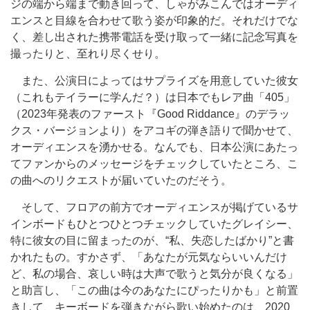
ジの端から端まで動き回って、しゃがみこんではオーディ
エンスと目線を合わせて歌う姿が印象的だ。それだけでな
く、差し出された携帯電話を受け取って一緒に記念写真を
撮ったりと、至れり尽くせり。
また、公演日によってはサプライズを用意していた彼女
（これもテイラーに学んだ？）は日本でもレア曲「405」
（2023年発表のファースト『Good Riddance』のデラッ
クス・バージョンより）をアコギの弾き語りで聞かせて、
オーディエンスを湧かせる。なんでも、日本公演にあたっ
てファンからのメッセージをチェックしていたところ、こ
の曲へのリクエストが届いていたのだそう。
そして、フロアの前方でオーディエンスが掲げているサ
インボードもひとつひとつチェックしていたグレイシー、
特に彼女の目に留まったのが、“私、失恋したばかり”と書
かれたもの。すかさず、「あなたが元気ならいいんだけ
ど、私の場合、哀しい時は大声で歌うと気分が良くなる」
と助言し、「この曲は今のあなたにぴったりかも」と前置
きして、キーボードを弾きながら歌い始めたのは、2020