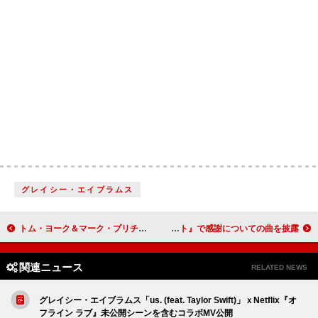
グレイシー・エイブラムス
トム・ヨーク＆マーク・プリチャード、コラボALより新曲「Gangsters」MV公開
シザ、『セサミストリート』で感謝についての曲を披露
関連ニュース
RELATED NEWS
グレイシー・エイブラムス「us. (feat. Taylor Swift)」ｘNetflix『オ
フライン ラブ』未公開シーンを含むコラボMV公開