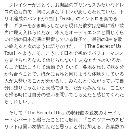
グレイシーがまとう、お伽話のプリンセスみたいなドレ
スの色も白で、胸に大きなリボンがあしらわれていた。ト
リオ編成のバンドが1曲目「Risk」のイントロを奏でる
中、ギターをかき鳴らしながら現れた彼女は悲鳴に近い歓
声に迎え入れられたが、本人もオーディエンスと同じくら
いに初の日本公演に興奮している様子で、最初の3曲を歌
い終えると次のように語りかけた。「【The Secret of Us
Tour】へようこそ。こうして日本で初めてパフォーマンス
を見せられるなんて信じられない！ あなたたちがいるか
らこそ私はこうして活動できていて、各地を旅して歌を分
かち合うことで、ほかにも私と同じような体験をしている
人が大勢いることが分かるし、みんなとつながっていて自
分は独りじゃないと実感できる。だからみんなも、ここか
ら帰る時には自分の想いを聞いてもらえたと感じてくれた
らうれしい」。
そして『The Secret of Us』の収録曲を親友のオードリ
ー・ホバートと綴ったことにも触れ、「このツアーのスピ
リットは固い友情なんだと思う」と付け加える。言葉数の