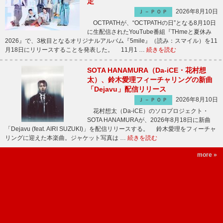
定
2026年8月10日
Ｊ－ＰＯＰ
OCTPATHが、“OCTPATHの日”となる8月10日
に生配信されたYouTube番組『THmeと夏休み
2026』で、3枚目となるオリジナルアルバム『5mile』（読み：スマイル）を11
月18日にリリースすることを発表した。 11月1 …
続きを読む
SOTA HANAMURA（Da-iCE・花村想
太）、鈴木愛理フィーチャリングの新曲
「Dejavu」配信リリース
2026年8月10日
Ｊ－ＰＯＰ
花村想太（Da-iCE）のソロプロジェクト・
SOTA HANAMURAが、2026年8月18日に新曲
「Dejavu (feat. AIRI SUZUKI)」を配信リリースする。 鈴木愛理をフィーチャ
リングに迎えた本楽曲。ジャケット写真は …
続きを読む
more »