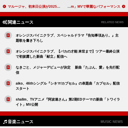
マルージャ、初来日公演が2025年5月に決定
Kep1er、ユーモア溢れる「Yum」MVで華麗なパフォーマンス
関連ニュース
RELATED NEWS
オレンジスパイニクラブ、スペシャルドラマ『告知事項あり。』主
題歌を書き下ろし
オレンジスパイニクラブ、【バカの才能 来世まで】ツアー最終公演
で初披露した新曲「献立」配信へ
なきごと、メジャーデビューが決定 新曲「たぶん、愛」を先行配
信
aiko、46thシングル『シネマ/カプセル』の表題曲「カプセル」配信
スタート
shallm、TVアニメ『阿波連さん』第2期EDテーマの新曲「トワイラ
イト」MV公開
音楽ニュース
MUSIC NEWS