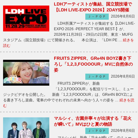
LDHアーティストが集結、国立競技場で
【LDH LIVE-EXPO 2026】2DAYS開催
2026年8月6日
Ｊ－ＰＯＰ
LDH所属アーティストが集結する【LDH LIVE-
EXPO 2026 -PERFECT YEAR BEST-】が、
2026年11月28日・29日の2日間、東京・MUFG
スタジアム（国立競技場）にて開催される。 本公演は、「LDH PE …
続きを
読む
FRUITS ZIPPER、GRe4N BOYZ書き下
ろし「1,2,3,FOOOOUR」MVに自然体の
姿
2026年8月6日
Ｊ－ＰＯＰ
FRUITS ZIPPERが、新曲
「1,2,3,FOOOOUR」を配信リリースし、ミュー
ジックビデオを公開した。 新曲「1,2,3,FOOOOUR」は、GRe4N BOYZによ
る書き下ろし楽曲。電車の中でそれぞれの未来へ向かう人々の姿を …
続きを読
む
マルシィ、古園井寧々が出演する「花火
が瞬いて」MVはひと夏の物語
2026年8月6日
Ｊ－ＰＯＰ
マルシィが、新曲「花火が瞬いて」のミュー