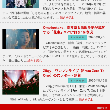
ジックビデオを公開した。 2026年7月29日に
配信リリースされた新曲「花火が瞬いて」は、
テレビ西日本の番組『じもちゃんねる』のタイアップソング。地元・福岡の花
火大会で過ごしたひと夏の思い出を描い …
続きを読む
Omoinotake、南琴奈＆黒田昊夢が出演
する「花束」MVで“好き”を表現
2026年8月6日
Ｊ－ＰＯＰ
Omoinotakeが、新曲「花束」のミュージック
ビデオを公開した。 新曲「花束」は、TVアニ
メ『花ざかりの君たちへ』第2期のエンディング
テーマ。7月29日にニューシングル『FLASHBULB / 花束』としてリリースされ
た、日に日に大 …
続きを読む
Zilqy、ワンマンライブ【From Zero To
One】公式レポート到着
2026年8月6日
Ｊ－ＰＯＰ
Zilqyが2026年7月11日、東京・Veats Shibuya
にてワンマンライブ【From Zero To One】を開
催し、そのオフィシャルレポートが到着した。
「『Birth of Riot』、Zilqyのムーヴメントとして暴動 …
続きを読む
more »