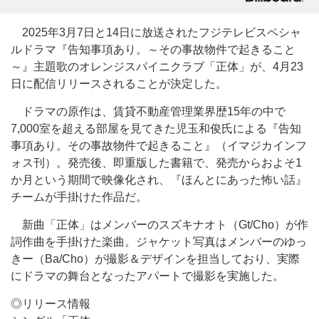
2025年3月7日と14日に放送されたフジテレビスペシャ
ルドラマ『告知事項あり。～その事故物件で起きること
～』主題歌のオレンジスパイニクラブ「正体」が、4月23
日に配信リリースされることが決定した。
ドラマの原作は、賃貸不動産管理業界歴15年の中で
7,000室を超える部屋を見てきた児玉和俊氏による『告知
事項あり。その事故物件で起きること』（イマジカインフ
ォス刊）。発売後、即重版した書籍で、発売からおよそ1
か月という期間で映像化され、『ほんとにあった怖い話』
チームが手掛けた作品だ。
新曲「正体」はメンバーのスズキナオト（Gt/Cho）が作
詞作曲を手掛けた楽曲。ジャケット写真はメンバーのゆっ
きー（Ba/Cho）が撮影＆デザインを担当しており、実際
にドラマの舞台となったアパートで撮影を実施した。
◎リリース情報