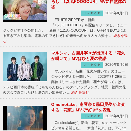
ろし「1,2,3,FOOOOUR」MVに自然体の
姿
2026年8月6日
Ｊ－ＰＯＰ
FRUITS ZIPPERが、新曲
「1,2,3,FOOOOUR」を配信リリースし、ミュー
ジックビデオを公開した。 新曲「1,2,3,FOOOOUR」は、GRe4N BOYZによ
る書き下ろし楽曲。電車の中でそれぞれの未来へ向かう人々の姿を …
続きを読
む
マルシィ、古園井寧々が出演する「花火
が瞬いて」MVはひと夏の物語
2026年8月6日
Ｊ－ＰＯＰ
マルシィが、新曲「花火が瞬いて」のミュー
ジックビデオを公開した。 2026年7月29日に
配信リリースされた新曲「花火が瞬いて」は、
テレビ西日本の番組『じもちゃんねる』のタイアップソング。地元・福岡の花
火大会で過ごしたひと夏の思い出を描い …
続きを読む
Omoinotake、南琴奈＆黒田昊夢が出演
する「花束」MVで“好き”を表現
2026年8月6日
Ｊ－ＰＯＰ
Omoinotakeが、新曲「花束」のミュージック
ビデオを公開した。 新曲「花束」は、TVアニ