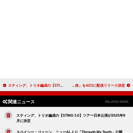
スティング、トリオ編成の【STING 3.0】ツアー日本公演が2025年9月に決定
オレンジスパイニクラブ、『告知事項あり。～その事故物件で起きること～』主題歌「正体」を4/23に配信リリース決定
関連ニュース
RELATED NEWS
スティング、トリオ編成の【STING 3.0】ツアー日本公演が2025年9
月に決定
スペイシー・ジェーン、ニューALより「Through My Teeth」公開