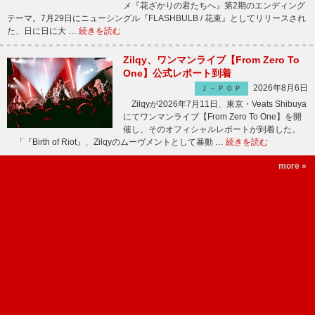
メ『花ざかりの君たちへ』第2期のエンディング
テーマ。7月29日にニューシングル『FLASHBULB / 花束』としてリリースされ
た、日に日に大 …
続きを読む
Zilqy、ワンマンライブ【From Zero To
One】公式レポート到着
2026年8月6日
Ｊ－ＰＯＰ
Zilqyが2026年7月11日、東京・Veats Shibuya
にてワンマンライブ【From Zero To One】を開
催し、そのオフィシャルレポートが到着した。
「『Birth of Riot』、Zilqyのムーヴメントとして暴動 …
続きを読む
more »