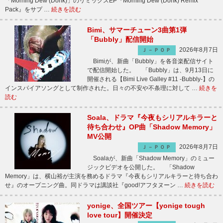
「Morning Dew (Donk)」のリミックスEP『Morning Dew (Donk) Remix
Pack』をサプ …
続きを読む
Bimi、サマーチューン3曲第1弾
「Bubbly」配信開始
2026年8月7日
Ｊ－ＰＯＰ
Bimiが、新曲「Bubbly」を各音楽配信サイト
で配信開始した。 「Bubbly」は、9月13日に
開催される【Bimi Live Galley #11 -Bubbly-】の
インスパイアソングとして制作された。日々の不安や不条理に対して …
続きを
読む
Soala、ドラマ『今夜もシリアルキラーと
待ち合わせ』OP曲「Shadow Memory」
MV公開
2026年8月7日
Ｊ－ＰＯＰ
Soalaが、新曲「Shadow Memory」のミュー
ジックビデオを公開した。 「Shadow
Memory」は、横山裕が主演を務めるドラマ『今夜もシリアルキラーと待ち合わ
せ』のオープニング曲。同ドラマは講談社『good!アフタヌーン …
続きを読む
yonige、全国ツアー【yonige tough
love tour】開催決定