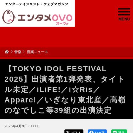
MENU
音楽
音楽ニュース
【TOKYO IDOL FESTIVAL
2025】出演者第1弾発表、タイト
ル未定／iLiFE!／i☆Ris／
Appare!／いぎなり東北産／高嶺
のなでしこ等39組の出演決定
2025年4月9日 / 17:00
ポスト
シェア
送る