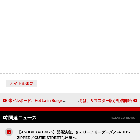
タイトル未定
米ビルボード、Hot Latin Songsサブジャンル・チャート発表開始 バッド・バニー／セレーナ・ゴメス＆ベニー・ブランコが首位に
1970年の【大阪万博】テーマ曲、三波春夫「世界の国からこんにちは」リマスター版が配信開始
関連ニュース
RELATED NEWS
【ASOBIEXPO 2025】開催決定、きゃりー／リーダーズ／FRUITS
ZIPPER／CUTIE STREETら出演へ