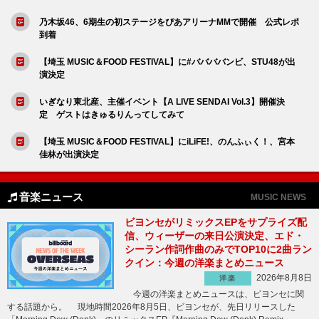
乃木坂46、6期生の初ステージをぴあアリーナMMで開催 公式レポ
到着
【埼玉 MUSIC＆FOOD FESTIVAL】に#ババババンビ、STU48が出
演決定
いぎなり東北産、主催イベント【A LIVE SENDAI Vol.3】開催決
定 ゲストはきゅるりんってしてみて
【埼玉 MUSIC＆FOOD FESTIVAL】にiLiFE!、のんふぃく！、宮本
佳林が出演決定
音楽ニュース
MUSIC NEWS
ビヨンセがリミックスEPをサプライズ配
信、ウィーザーの来日公演決定、エド・
シーラン作詞作曲のみでTOP10に2曲ラン
クイン：今週の洋楽まとめニュース
2026年8月8日
洋楽
今週の洋楽まとめニュースは、ビヨンセに関
する話題から。 現地時間2026年8月5日、ビヨンセが、先日リリースした