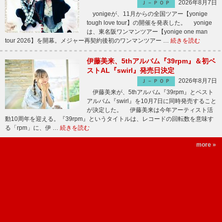
2026年8月7日
Ｊ－ＰＯＰ
yonigeが、11月からの全国ツアー【yonige
tough love tour】の開催を発表した。 yonige
は、東名阪ワンマンツアー【yonige one man
tour 2026】を開幕。メジャー再契約後初のワンマンツアー …
続きを読む
伊藤美来、5thアルバム『39rpm』＆初ベ
ストAL『swirl』発売日決定
2026年8月7日
Ｊ－ＰＯＰ
伊藤美来が、5thアルバム『39rpm』とベスト
アルバム『swirl』を10月7日に同時発売すること
が決定した。 伊藤美来は今年アーティスト活
動10周年を迎える。『39rpm』というタイトルは、レコードの回転数を意味す
る「rpm」に、伊 …
続きを読む
more »