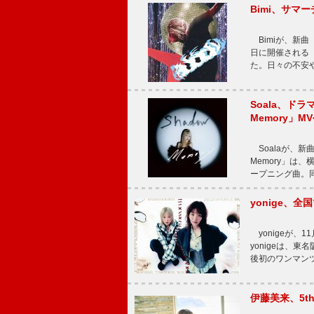
Bimi、サマ
Bimiが、新曲「
日に開催される【Bi
た。日々の不安
Soala、ド
Memory」M
Soalaが、新曲
Memory」は
ープニング曲。同
yonige、全国
yonigeが、11
yonigeは、東名
後初のワンマン
伊藤美来、5t