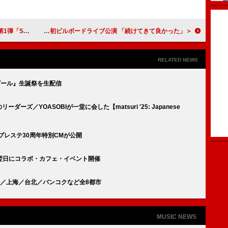
開始＆MV公開へ
＜ライブレポート＞『ペルソナ』で話題の高橋あず美、魂の歌声を響かせた初ビルボードライブ公演 「続けてきて良かった」
RELATED NEWS
生ビール』生誕祭を生配信
ーズ／YOASOBIが一堂に会した【matsuri '25: Japanese
用、プレステ30周年特別CMが公開
翌日にコラボ・カフェ・イベント開催
／上海／台北／バンコクなど全8都市
MUSIC NEWS