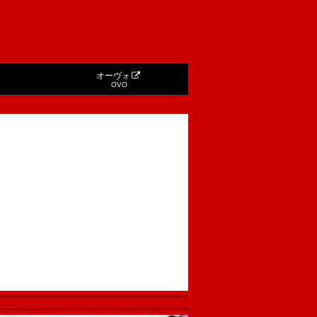
オーヴォ
OVO