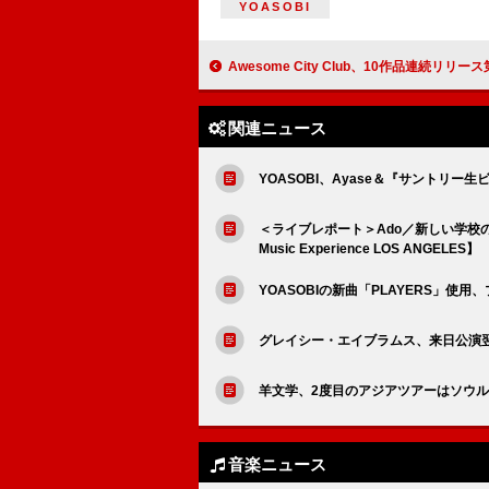
YOASOBI
Awesome City Club、10作品連続リリース第1弾「STEP !」配信
関連ニュース
YOASOBI、Ayase＆『サントリー
＜ライブレポート＞Ado／新しい学校のリーダ
Music Experience LOS ANGELES】
YOASOBIの新曲「PLAYERS」使
グレイシー・エイブラムス、来日公演
羊文学、2度目のアジアツアーはソウル
音楽ニュース