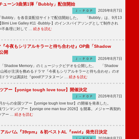
ーチューン3曲第1弾「Bubbly」配信開始
2026年8月7日
Ｊ－ＰＯＰ
Bubbly」を各音楽配信サイトで配信開始した。 「Bubbly」は、9月13
mi Live Galley #11 -Bubbly-】のインスパイアソングとして制作され
や不条理に対して …
続きを読む
ラマ『今夜もシリアルキラーと待ち合わせ』OP曲「Shadow
V公開
2026年8月7日
Ｊ－ＰＯＰ
「Shadow Memory」のミュージックビデオを公開した。 「Shadow
、横山裕が主演を務めるドラマ『今夜もシリアルキラーと待ち合わせ』のオ
ドラマは講談社『good!アフタヌーン …
続きを読む
ツアー【yonige tough love tour】開催決定
2026年8月7日
Ｊ－ＰＯＰ
月からの全国ツアー【yonige tough love tour】の開催を発表した。
阪ワンマンツアー【yonige one man tour 2026】を開幕。メジャー再契約
ツアー …
続きを読む
hアルバム『39rpm』＆初ベストAL『swirl』発売日決定
2026年8月7日
Ｊ－ＰＯＰ