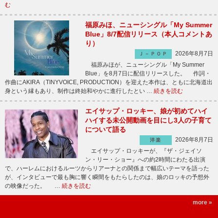
む
福原みほ、ニューシングル「My Summer
Blue」8/7配信リリース（本人コメントあ
り）
2026年8月7日
Ｊ－ＰＯＰ
福原みほが、ニューシングル「My Summer
Blue」を8月7日に配信リリースした。 作詞・
作曲にAKIRA（TINYVOICE, PRODUCTION）を迎えた本作は、ともに北海道出
身という縁もあり、制作は終始和やかに進行したとい …
続きを読む
エイサップ・ロッキー、娘が初めてハイ
ハイする未公開動画を目にし3人の子育て
について語る
2026年8月7日
洋楽
エイサップ・ロッキーが、『ザ・ジェイソ
ン・リー・ショー』への約2時間にわたる出演
で、ハーレムにおけるルーツからリアーナとの関係まで幅広いテーマを語った
が、インタビューで最も胸に響く瞬間をもたらしたのは、娘のロッキの予想外
の映像だった。 …
続きを読む
more »