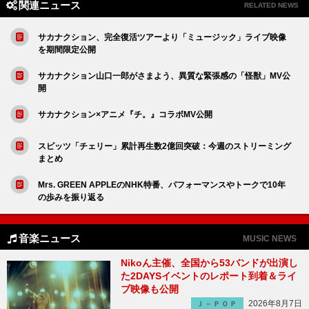
関連ニュース
RELATED NEWS
サカナクション、完全復活ツアーより「ミュージック」ライブ映像
を期間限定公開
サカナクション山口一郎がさまよう、異質な緊張感の「怪獣」MV公
開
サカナクション×アニメ『チ。』コラボMV公開
スピッツ「チェリー」累計再生数2億回突破：今週のストリーミング
まとめ
Mrs. GREEN APPLEのNHK特番、パフォーマンスやトークで10年
の歩みを振り返る
音楽ニュース
MUSIC NEWS
Nikoん主催、全国から53バンドが出演し
た2DAYSイベントのレポート到着＆ライ
ブ映像も公開
2026年8月7日
Ｊ－ＰＯＰ