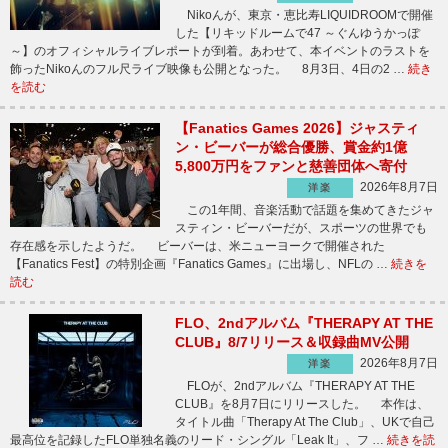
Nikoんが、東京・恵比寿LIQUIDROOMで開催
した【リキッドルームで47 ～ぐんゆうかっぽ
～】のオフィシャルライブレポートが到着。あわせて、本イベントのラストを
飾ったNikoんのフル尺ライブ映像も公開となった。 8月3日、4日の2 …
続き
を読む
【Fanatics Games 2026】ジャスティ
ン・ビーバーが総合優勝、賞金約1億
5,800万円をファンと慈善団体へ寄付
2026年8月7日
洋楽
この1年間、音楽活動で話題を集めてきたジャ
スティン・ビーバーだが、スポーツの世界でも
存在感を示したようだ。 ビーバーは、米ニューヨークで開催された
【Fanatics Fest】の特別企画『Fanatics Games』に出場し、NFLの …
続きを
読む
FLO、2ndアルバム『THERAPY AT THE
CLUB』8/7リリース＆収録曲MV公開
2026年8月7日
洋楽
FLOが、2ndアルバム『THERAPY AT THE
CLUB』を8月7日にリリースした。 本作は、
タイトル曲「Therapy At The Club」、UKで自己
最高位を記録したFLO単独名義のリード・シングル「Leak It」、フ …
続きを読