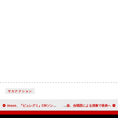
サカナクション
imase、『ピュレグミ』CMソングの新曲「Soyokaze」MV公開
SKY-HI＆BE:FIRSTによる「空」など【Nコン】課題曲、合唱団による演奏で発表へ