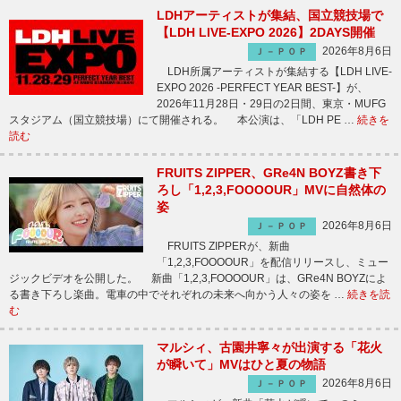
LDHアーティストが集結、国立競技場で
【LDH LIVE-EXPO 2026】2DAYS開催
2026年8月6日
Ｊ－ＰＯＰ
LDH所属アーティストが集結する【LDH LIVE-
EXPO 2026 -PERFECT YEAR BEST-】が、
2026年11月28日・29日の2日間、東京・MUFG
スタジアム（国立競技場）にて開催される。 本公演は、「LDH PE …
続きを
読む
FRUITS ZIPPER、GRe4N BOYZ書き下
ろし「1,2,3,FOOOOUR」MVに自然体の
姿
2026年8月6日
Ｊ－ＰＯＰ
FRUITS ZIPPERが、新曲
「1,2,3,FOOOOUR」を配信リリースし、ミュー
ジックビデオを公開した。 新曲「1,2,3,FOOOOUR」は、GRe4N BOYZによ
る書き下ろし楽曲。電車の中でそれぞれの未来へ向かう人々の姿を …
続きを読
む
マルシィ、古園井寧々が出演する「花火
が瞬いて」MVはひと夏の物語
2026年8月6日
Ｊ－ＰＯＰ