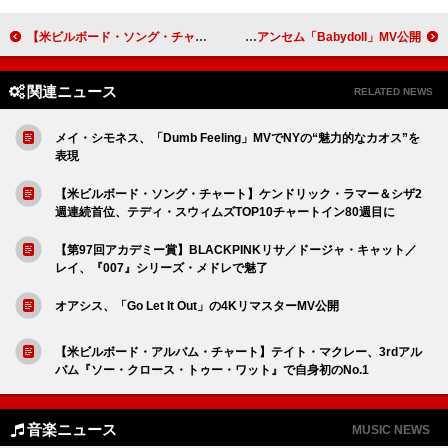
【米ビルボード・ソング・チャート】ケンドリック・ラマー＆シザ2週連続首位、テディ・スウィムズTOP10チャートイン80週目に
グレース・ヴァンダーウォール、ポップ・アンセム「Babydoll」MV公開
関連ニュース
RELATED NEWS
メイ・シモネス、「Dumb Feeling」MVでNYの“魅力的なカオス”を
表現
【米ビルボード・ソング・チャート】ケンドリック・ラマー＆シザ2
週連続首位、テディ・スウィムズTOP10チャートイン80週目に
【第97回アカデミー賞】BLACKPINKリサ／ドージャ・キャット／
レイ、『007』シリーズ・メドレで魅了
オアシス、「Go Let It Out」の4KリマスターMV公開
【米ビルボード・アルバム・チャート】テイト・マクレー、3rdアル
バム『ソー・クロース・トゥー・ワット』で自身初のNo.1
音楽ニュース
MUSIC NEWS