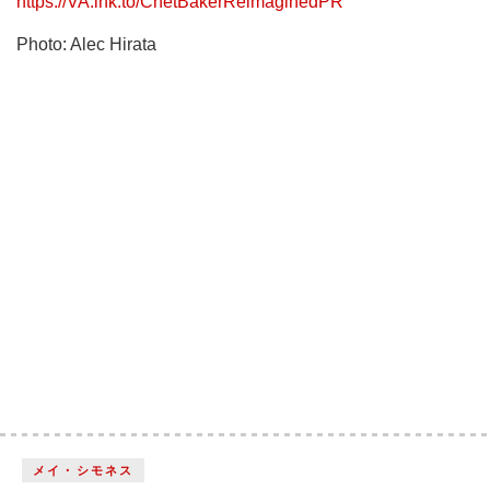
https://VA.lnk.to/ChetBakerReimaginedPR
Photo: Alec Hirata
メイ・シモネス