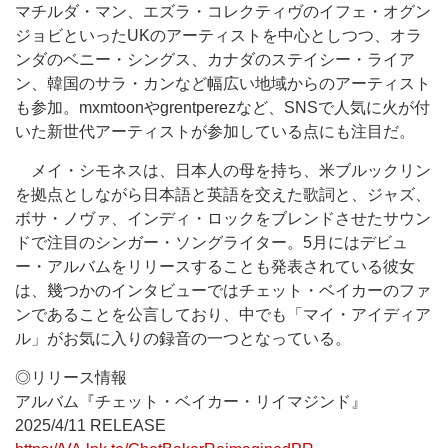
マチルダ・マン、エズラ・コレクティヴのイフェ・オグン
ジョビといったUKのアーティストを中心としつつ、オラ
ンダのベニー・シングス、カナダのステイシー・ライア
ン、韓国のサラ・カンなど幅広い地域からのアーティスト
も参加。mxmtoonやgrentperezなど、SNSで人気に火が付
いた新世代アーティストが参加している点にも注目だ。
メイ・シモネスは、日本人の母を持ち、米ブルックリン
を拠点としながら日本語と英語を交えた歌詞と、ジャズ、
ボサ・ノヴァ、インディ・ロックをブレンドさせたサウン
ドで注目のシンガー・ソングライター。5月にはデビュ
ー・アルバムをリリースすることも発表されている彼女
は、幾つかのインタビューではチェット・ベイカーのファ
ンであることを公言しており、中でも「マイ・アイディア
ル」がお気に入りの録音の一つとなっている。
◎リリース情報
アルバム『チェット・ベイカー・リイマジンド』
2025/4/11 RELEASE