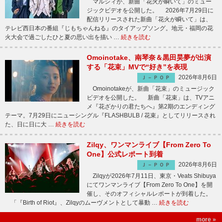
マルシィが、新曲「花火が瞬いて」のミュー
ジックビデオを公開した。 2026年7月29日に
配信リリースされた新曲「花火が瞬いて」は、
テレビ西日本の番組『じもちゃんねる』のタイアップソング。地元・福岡の花
火大会で過ごしたひと夏の思い出を描い …
続きを読む
Omoinotake、南琴奈＆黒田昊夢が出演
する「花束」MVで“好き”を表現
2026年8月6日
Ｊ－ＰＯＰ
Omoinotakeが、新曲「花束」のミュージック
ビデオを公開した。 新曲「花束」は、TVアニ
メ『花ざかりの君たちへ』第2期のエンディング
テーマ。7月29日にニューシングル『FLASHBULB / 花束』としてリリースされ
た、日に日に大 …
続きを読む
Zilqy、ワンマンライブ【From Zero To
One】公式レポート到着
2026年8月6日
Ｊ－ＰＯＰ
Zilqyが2026年7月11日、東京・Veats Shibuya
にてワンマンライブ【From Zero To One】を開
催し、そのオフィシャルレポートが到着した。
「『Birth of Riot』、Zilqyのムーヴメントとして暴動 …
続きを読む
more »