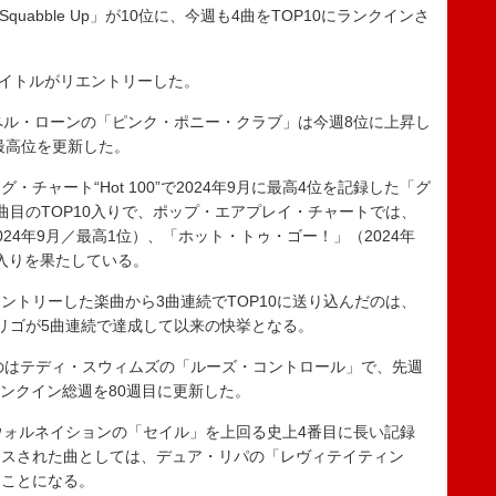
Squabble Up」が10位に、今週も4曲をTOP10にランクインさ
タイトルがリエントリーした。
ル・ローンの「ピンク・ポニー・クラブ」は今週8位に上昇し
最高位を更新した。
ャート“Hot 100”で2024年9月に最高4位を記録した「グ
曲目のTOP10入りで、ポップ・エアプレイ・チャートでは、
24年9月／最高1位）、「ホット・トゥ・ゴー！」（2024年
0入りを果たしている。
トリーした楽曲から3曲連続でTOP10に送り込んだのは、
ロドリゴが5曲連続で達成して以来の快挙となる。
のはテディ・スウィムズの「ルーズ・コントロール」で、先週
のランクイン総週を80週目に更新した。
ォルネイションの「セイル」を上回る史上4番目に長い記録
ースされた曲としては、デュア・リパの「レヴィテイティン
たことになる。