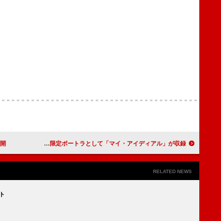
公開
メイ・シモネス、『チェット・ベイカー・リイマジンド』に日本盤限定ボートラとして「マイ・アイディアル」が収録
RELATED NEWS
ート