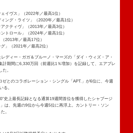
ェイヴス」（2022年／最高1位）
ィング・ライツ」（2020年／最高1位）
アクティヴ」（2013年／最高3位）
ントロール」（2024年／最高1位）
2013年／最高17位）
グ」（2021年／最高2位）
たレディー・ガガ＆ブルーノ・マーズの「ダイ・ウィズ・ア・
計期間に6,330万回（前週比1％増加）を記録して、エアプレ
した。
のロゼとのコラボレーション・シングル「APT.」が6位に、今週
ている。
100”史上最長記録となる通算19週間首位を獲得したシャブージ
」は、先週の9位から今週5位に再浮上。カントリー・ソン
した。