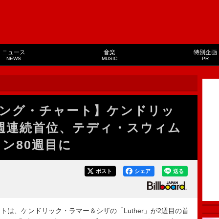
ニュース
音楽
特別企画
NEWS
MUSIC
PR
ング・チャート】ケンドリッ
週連続首位、テディ・スウィム
イン80週目に
ポスト
シェア
送る
は、ケンドリック・ラマー＆シザの「Luther」が2週目の首