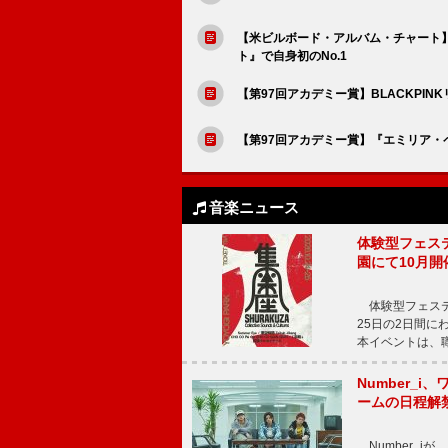
【米ビルボード・アルバム・チャート】
ト』で自身初のNo.1
【第97回アカデミー賞】BLACKPI
【第97回アカデミー賞】『エミリア
音楽ニュース
体験型フェスティバ
園にて10月開
体験型フェスティバル
25日の2日間
本イベントは、
Number_i、
ームの日程解
Number_iが、