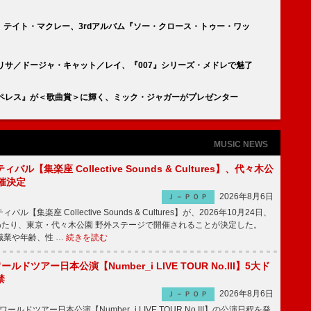
テイト・マクレー、3rdアルバム『ソー・クロース・トゥー・ワッ
NKリサ／ドージャ・キャット／レイ、『007』シリーズ・メドレで魅了
・ペレス』が＜歌曲賞＞に輝く、ミック・ジャガーがプレゼンター
MUSIC NEWS
ル【集楽座 Collective Sounds & Cultures】、代々木公
催決定
2026年8月6日
Ｊ－ＰＯＰ
【集楽座 Collective Sounds & Cultures】が、2026年10月24日、
にわたり、東京・代々木公園 野外ステージで開催されることが決定した。
職業や年齢、性 …
続きを読む
ワールドツアー日本公演【Number_i LIVE TOUR No.III】5大ド
禁
2026年8月6日
Ｊ－ＰＯＰ
ワールドツアー日本公演【Number_i LIVE TOUR No.III】の公演日程を発