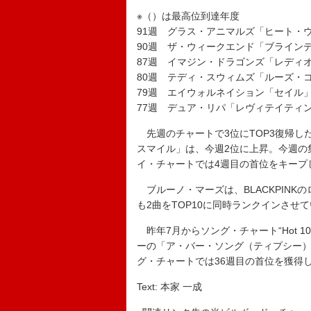
※（）は最高位到達年度
91週 グラス・アニマルズ「ヒート・ウ
90週 ザ・ウィークエンド「ブラインデ
87週 イマジン・ドラゴンズ「レディオ
80週 テディ・スウィムズ「ルーズ・コ
79週 エイウォルネイション「セイル」（
77週 デュア・リパ「レヴィテイティン
先週のチャートで3位にTOP3復帰し
スマイル」は、今週2位に上昇。今週の集
イ・チャートでは4週目の首位をキープ
ブルーノ・マーズは、BLACKPINK
も2曲をTOP10に同時ランクインさせ
昨年7月からソング・チャート“Hot 
ーの「ア・バー・ソング（ティプシー）
グ・チャートでは36週目の首位を獲得
Text: 本家 一成