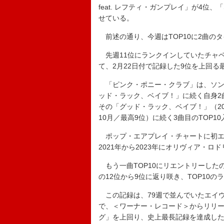
feat. レフティ・ガンプレイ」が4位、「
せている。
前述の通り、今週はTOP10に2曲の
先週11位にランクインしていたチャペ
て、2月22日付で記録した9位を上回る
「ピンク・ポニー・クラブ」は、ソング・チ
ッド・ラック、ベイブ！」に続く自身2
その「グッド・ラック、ベイブ！」（20
10月／最高9位）に続く3曲目のTOP1
ポップ・エアプレイ・チャートに初エン
2021年から2023年にオリヴィア・
もう一曲TOP10にリエントリーした
の12位から9位に返り咲き、TOP10
この記録は、79週で並んでいたエイウ
で、＜ワーナー・レコード＞からリリ
グ」を上回り、史上最長記録を達成し