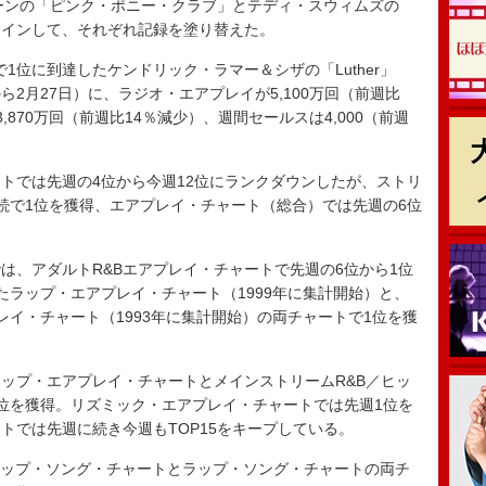
ローンの「ピンク・ポニー・クラブ」とテディ・スウィムズの
クインして、それぞれ記録を塗り替えた。
で1位に到達したケンドリック・ラマー＆シザの「Luther」
から2月27日）に、ラジオ・エアプレイが5,100万回（前週比
870万回（前週比14％減少）、週間セールスは4,000（前週
では先週の4位から今週12位にランクダウンしたが、ストリ
続で1位を獲得、エアプレイ・チャート（総合）では先週の6位
。
、アダルトR&Bエアプレイ・チャートで先週の6位から1位
たラップ・エアプレイ・チャート（1999年に集計開始）と、
レイ・チャート（1993年に集計開始）の両チャートで1位を獲
ップ・エアプレイ・チャートとメインストリームR&B／ヒッ
位を獲得。リズミック・エアプレイ・チャートでは先週1位を
トでは先週に続き今週もTOP15をキープしている。
プホップ・ソング・チャートとラップ・ソング・チャートの両チ