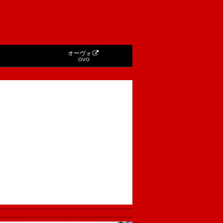
オーヴォ
OVO