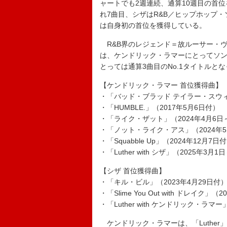
ャートでも2週連続、通算10週目の首
れ7曲目、シザはR&B／ヒップホップ
は自身初の首位を獲得している。
R&B界のレジェンド＝故ルーサー・ヴァ
は、ケンドリック・ラマーにとってソング
とっては通算3曲目のNo.1タイトルと
【ケンドリック・ラマー 首位獲得曲】
・「バッド・ブラッド テイラー・スウィフト
・「HUMBLE.」（2017年5月6日付）
・「ライク・ザット」（2024年4月6日
・「ノット・ライク・アス」（2024年5月
・「Squabble Up」（2024年12月7日
・「Luther with シザ」（2025年3月
【シザ 首位獲得曲】
・「キル・ビル」（2023年4月29日付
・「Slime You Out with ドレイク」（
・「Luther with ケンドリック・ラマ
ケンドリック・ラマーは、「Luther」