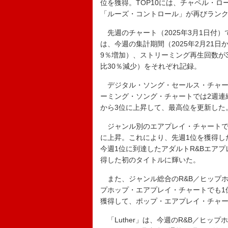
位を獲得。TOP10には、チャペル・
「ルーズ・コントロール」が再びラン
先週のチャート（2025年3月1日付）
は、今週の集計期間（2025年2月21日
9％増加）、ストリーミング再生回数が3,
比30％減少）をそれぞれ記録。
デジタル・ソング・セールス・チャート
ーミング・ソング・チャートでは2週連
から3位に上昇して、最高位を更新した
ジャンル別のエアプレイ・チャートでは
に上昇。これにより、先週1位を獲得し
今週1位に到達したアダルトR&Bエアプ
得した初のタイトルに輝いた。
また、ジャンル総合のR&B／ヒップホ
プホップ・エアプレイ・チャートでも1
獲得して、ポップ・エアプレイ・チャー
「Luther」は、今週のR&B／ヒッ