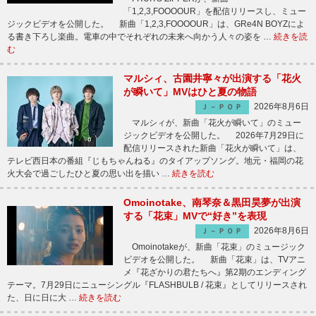
「1,2,3,FOOOOUR」を配信リリースし、ミュー
ジックビデオを公開した。 新曲「1,2,3,FOOOOUR」は、GRe4N BOYZによ
る書き下ろし楽曲。電車の中でそれぞれの未来へ向かう人々の姿を …
続きを読
む
マルシィ、古園井寧々が出演する「花火
が瞬いて」MVはひと夏の物語
2026年8月6日
Ｊ－ＰＯＰ
マルシィが、新曲「花火が瞬いて」のミュー
ジックビデオを公開した。 2026年7月29日に
配信リリースされた新曲「花火が瞬いて」は、
テレビ西日本の番組『じもちゃんねる』のタイアップソング。地元・福岡の花
火大会で過ごしたひと夏の思い出を描い …
続きを読む
Omoinotake、南琴奈＆黒田昊夢が出演
する「花束」MVで“好き”を表現
2026年8月6日
Ｊ－ＰＯＰ
Omoinotakeが、新曲「花束」のミュージック
ビデオを公開した。 新曲「花束」は、TVアニ
メ『花ざかりの君たちへ』第2期のエンディング
テーマ。7月29日にニューシングル『FLASHBULB / 花束』としてリリースされ
た、日に日に大 …
続きを読む