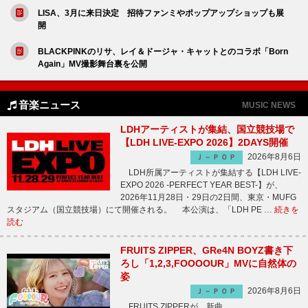
LISA、3月に来日決定 招待ファンミやポップアップショップも展
開
BLACKPINKのリサ、レイ＆ドージャ・キャットとのコラボ「Born
Again」MV撮影舞台裏を公開
音楽ニュース
MUSIC NEWS
LDHアーティストが集結、国立競技場で
【LDH LIVE-EXPO 2026】2DAYS開催
2026年8月6日
Ｊ－ＰＯＰ
LDH所属アーティストが集結する【LDH LIVE-
EXPO 2026 -PERFECT YEAR BEST-】が、
2026年11月28日・29日の2日間、東京・MUFG
スタジアム（国立競技場）にて開催される。 本公演は、「LDH PE …
続きを
読む
FRUITS ZIPPER、GRe4N BOYZ書き下
ろし「1,2,3,FOOOOUR」MVに自然体の
姿
2026年8月6日
Ｊ－ＰＯＰ
FRUITS ZIPPERが、新曲