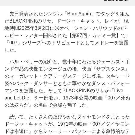
先日発表されたシングル「Born Again」でタッグを組ん
だBLACKPINKのリサ、ドージャ・キャット、レイが、現
地時間2025年3月2日に米オベーション・ハリウッドのド
ルビー・シアター開催された【第97回アカデミー賞】で、
『007』シリーズへのトリビュートとしてメドレーを披露
した。
ハル・ベリーの紹介と、数十年にわたるジェームズ・ボ
ンド作品の映像モンタージュの後、映画『サブスタンス』
のマーガレット・クアリーがステージに登場。タキシード
姿のバック・ダンサーとともに華やかなダンス・パフォー
マンスを披露した。そしてBLACKPINKのリサが「Live
and Let Die」を一部歌い、1973年公開の映画『007／死ぬ
のは奴らだ』の名曲で会場を魅了した。
続いて、たくさんの煌びやかなダイヤモンドをまとった
ドージャ・キャットが、1971年の映画『007／ダイヤモン
ドは永遠に』からシャーリー・バッシーによる象徴的なテ