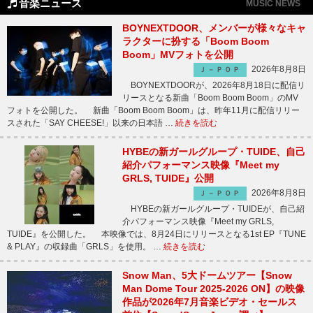
音楽ニュース
MUSIC NEWS
BOYNEXTDOOR、メンバーが様々なキャ
ラクターに扮する「Boom Boom
Boom」MVフォトを公開
2026年8月8日
Ｊ－ＰＯＰ
BOYNEXTDOORが、2026年8月18日に配信リ
リースとなる新曲「Boom Boom Boom」のMV
フォトを公開した。 新曲「Boom Boom Boom」は、昨年11月に配信リリー
スされた「SAY CHEESE!」以来の日本語 …
続きを読む
HYBEの新ガールグループ・TUIDE、自己
紹介パフォーマンス映像『Meet my
GRLS, TUIDE』公開
2026年8月8日
Ｊ－ＰＯＰ
HYBEの新ガールグループ・TUIDEが、自己紹
介パフォーマンス映像『Meet my GRLS,
TUIDE』を公開した。 本映像では、8月24日にリリースとなる1st EP『TUNE
& PLAY』の収録曲「GRLS」を使用。 …
続きを読む
Snow Man、5大ドームツアー【Snow
Man Dome Tour 2025-2026 ON】の映像
作品が2026年7月音楽ビデオ・セールス