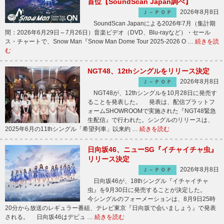
首位【SoundScan Japan調べ】
2026年8月8日
Ｊ－ＰＯＰ
SoundScan Japanによる2026年7月（集計期
間：2026年6月29日～7月26日）音楽ビデオ（DVD、Blu-rayなど）・セール
ス・チャートで、Snow Man『Snow Man Dome Tour 2025-2026 O …
続きを読
む
NGT48、12thシングルをリリース決定
2026年8月8日
Ｊ－ＰＯＰ
NGT48が、12thシングルを10月28日に発売す
ることを発表した。 発表は、配信プラットフ
ォームSHOWROOMで実施された『NGT48緊急
生配信』で行われた。シングルのリリースは、
2025年6月の11thシングル「希望列車」以来約 …
続きを読む
日向坂46、ニューSG『イチャイチャ虫』
リリース決定
2026年8月8日
Ｊ－ＰＯＰ
日向坂46が、18thシングル『イチャイチャ
虫』を9月30日に発売することが決定した。
今シングルのフォーメーションは、8月9日25時
20分から放送のレギュラー番組、テレビ東京『日向坂で会いましょう』で発表
される。 日向坂46はデビュ …
続きを読む