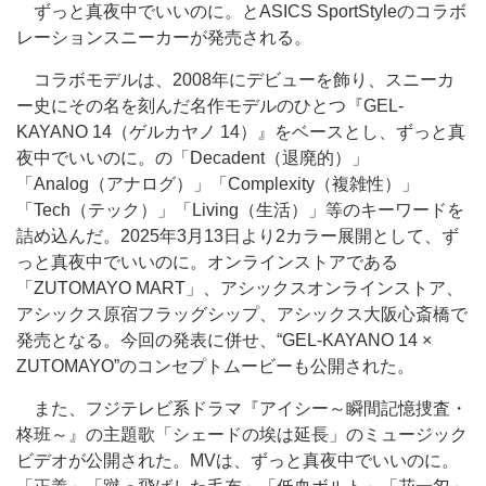
ずっと真夜中でいいのに。とASICS SportStyleのコラボ
レーションスニーカーが発売される。
コラボモデルは、2008年にデビューを飾り、スニーカ
ー史にその名を刻んだ名作モデルのひとつ『GEL-
KAYANO 14（ゲルカヤノ 14）』をベースとし、ずっと真
夜中でいいのに。の「Decadent（退廃的）」
「Analog（アナログ）」「Complexity（複雑性）」
「Tech（テック）」「Living（生活）」等のキーワードを
詰め込んだ。2025年3月13日より2カラー展開として、ず
っと真夜中でいいのに。オンラインストアである
「ZUTOMAYO MART」、アシックスオンラインストア、
アシックス原宿フラッグシップ、アシックス大阪心斎橋で
発売となる。今回の発表に併せ、“GEL-KAYANO 14 ×
ZUTOMAYO”のコンセプトムービーも公開された。
また、フジテレビ系ドラマ『アイシー～瞬間記憶捜査・
柊班～』の主題歌「シェードの埃は延長」のミュージック
ビデオが公開された。MVは、ずっと真夜中でいいのに。