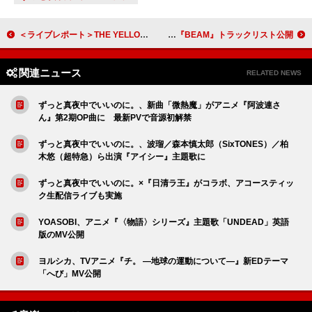
＜ライブレポート＞THE YELLOW MONKEY、9年ぶりの倉敷でホールツアー＜BLOCK.2＞ファイナル公演を開催 セットリストプレイリストも公開
SEVENTEENのユニット・HxW、1stシングルアルバム『BEAM』トラックリスト公開
関連ニュース
RELATED NEWS
ずっと真夜中でいいのに。、新曲「微熱魔」がアニメ『阿波連さ
ん』第2期OP曲に 最新PVで音源初解禁
ずっと真夜中でいいのに。、波瑠／森本慎太郎（SixTONES）／柏
木悠（超特急）ら出演『アイシー』主題歌に
ずっと真夜中でいいのに。×『日清ラ王』がコラボ、アコースティッ
ク生配信ライブも実施
YOASOBI、アニメ『〈物語〉シリーズ』主題歌「UNDEAD」英語
版のMV公開
ヨルシカ、TVアニメ『チ。 ―地球の運動について―』新EDテーマ
「へび」MV公開