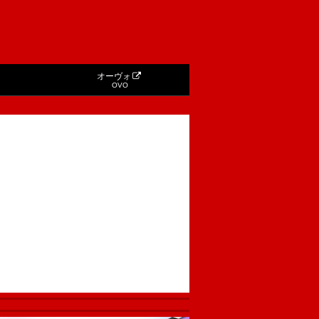
オーヴォ
OVO