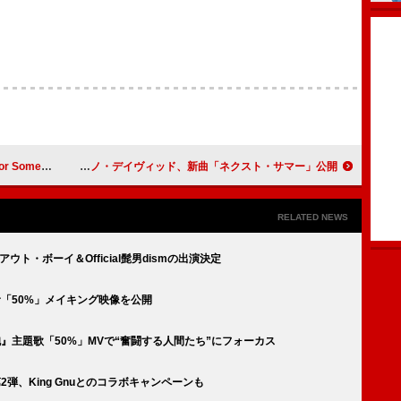
 Else」公開
マネスキンのダミアーノ・デイヴィッド、新曲「ネクスト・サマー」公開
RELATED NEWS
・アウト・ボーイ＆Official髭男dismの出演決定
も含む「50%」メイキング映像を公開
く細胞』主題歌「50%」MVで“奮闘する人間たち”にフォーカス
2弾、King Gnuとのコラボキャンペーンも