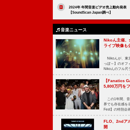
2024年 年間音楽ビデオ売上動向発表 
【SoundScan Japan調べ】
音楽ニュース
Nikoん主催
ライブ映像も
Nikoんが、東
っぽ～】のオフ
Nikoんのフル
【Fanatic
5,800万円
この1年間、音
界でも存在感を示
Fest】の特別企画
FLO、2ndア
開