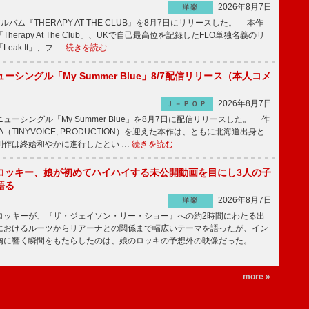
2026年8月7日
洋楽
ルバム『THERAPY AT THE CLUB』を8月7日にリリースした。 本作
herapy At The Club」、UKで自己最高位を記録したFLO単独名義のリ
eak It」、フ …
続きを読む
ーシングル「My Summer Blue」8/7配信リリース（本人コメ
2026年8月7日
Ｊ－ＰＯＰ
ーシングル「My Summer Blue」を8月7日に配信リリースした。 作
A（TINYVOICE, PRODUCTION）を迎えた本作は、ともに北海道出身と
制作は終始和やかに進行したとい …
続きを読む
ロッキー、娘が初めてハイハイする未公開動画を目にし3人の子
語る
2026年8月7日
洋楽
ッキーが、『ザ・ジェイソン・リー・ショー』への約2時間にわたる出
におけるルーツからリアーナとの関係まで幅広いテーマを語ったが、イン
胸に響く瞬間をもたらしたのは、娘のロッキの予想外の映像だった。
more »