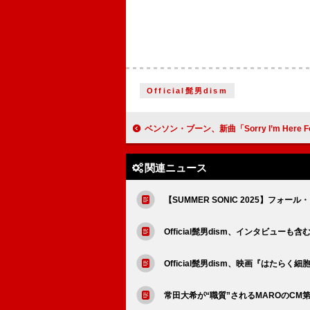
Official髭男dism
ベンソン・ブーン、新曲「Sorry I’m Here For Someone
関連ニュース
【SUMMER SONIC 2025】フォール
Official髭男dism、インタビュー
Official髭男dism、映画『はたら
常田大希が“職質”されるMAROのCM第