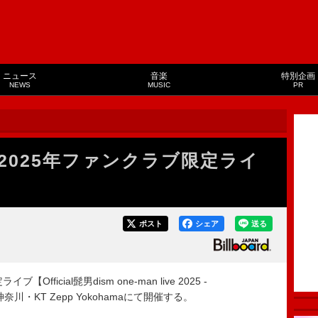
ニュース
音楽
特別企画
NEWS
MUSIC
PR
sm、2025年ファンクラブ限定ライ
ポスト
シェア
送る
Official髭男dism one-man live 2025 -
に神奈川・KT Zepp Yokohamaにて開催する。