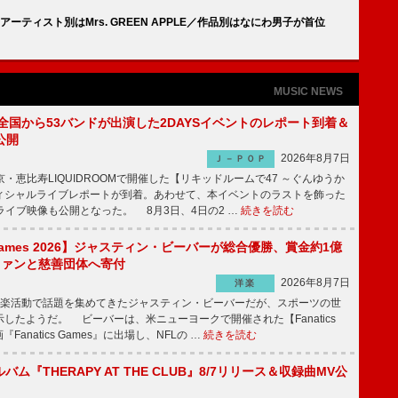
アーティスト別はMrs. GREEN APPLE／作品別はなにわ男子が首位
MUSIC NEWS
、全国から53バンドが出演した2DAYSイベントのレポート到着＆
公開
2026年8月7日
Ｊ－ＰＯＰ
京・恵比寿LIQUIDROOMで開催した【リキッドルームで47 ～ぐんゆうか
ィシャルライブレポートが到着。あわせて、本イベントのラストを飾った
尺ライブ映像も公開となった。 8月3日、4日の2 …
続きを読む
s Games 2026】ジャスティン・ビーバーが総合優勝、賞金約1億
をファンと慈善団体へ寄付
2026年8月7日
洋楽
楽活動で話題を集めてきたジャスティン・ビーバーだが、スポーツの世
したようだ。 ビーバーは、米ニューヨークで開催された【Fanatics
『Fanatics Games』に出場し、NFLの …
続きを読む
ルバム『THERAPY AT THE CLUB』8/7リリース＆収録曲MV公