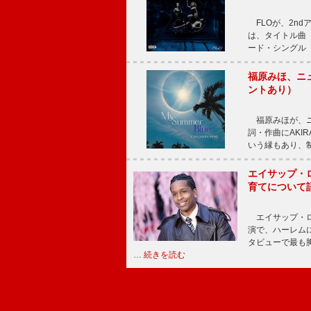
FLOが、2ndア
は、タイトル曲「T
ード・シングル「L
福原みほ、ニュ
ントあり）
福原みほが、ニュ
詞・作曲にAKIR
いう縁もあり、
エイサップ・
育てについて
エイサップ・ロ
演で、ハーレム
タビューで最も
…
続きを読む