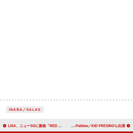
INABA／SALAS
LiSA、ニューSGに新曲「RED ZONE」収録決定 公式インスタに1万コメント達成で“1コーラス”解禁へ
STUTSの初となるアリーナ公演【Odyssey】、Zeebra／PUNPEE／tofubeats／T-Pablow／KID FRESINOら出演