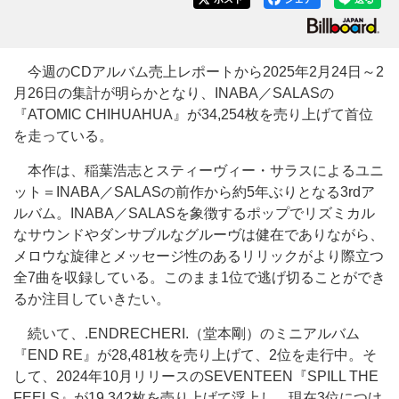
今週のCDアルバム売上レポートから2025年2月24日～2
月26日の集計が明らかとなり、INABA／SALASの
『ATOMIC CHIHUAHUA』が34,254枚を売り上げて首位
を走っている。
本作は、稲葉浩志とスティーヴィー・サラスによるユニ
ット＝INABA／SALASの前作から約5年ぶりとなる3rdア
ルバム。INABA／SALASを象徴するポップでリズミカル
なサウンドやダンサブルなグルーヴは健在でありながら、
メロウな旋律とメッセージ性のあるリリックがより際立つ
全7曲を収録している。このまま1位で逃げ切ることができ
るか注目していきたい。
続いて、.ENDRECHERI.（堂本剛）のミニアルバム
『END RE』が28,481枚を売り上げて、2位を走行中。そ
して、2024年10月リリースのSEVENTEEN『SPILL THE
FEELS』が19,342枚を売り上げて浮上し、現在3位につけ