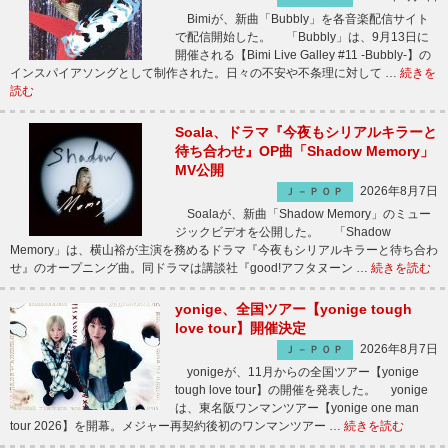
Bimiが、新曲「Bubbly」を各音楽配信サイト
で配信開始した。 「Bubbly」は、9月13日に
開催される【Bimi Live Galley #11 -Bubbly-】の
インスパイアソングとして制作された。日々の不安や不条理に対して …
続きを
読む
Soala、ドラマ『今夜もシリアルキラーと
待ち合わせ』OP曲「Shadow Memory」
MV公開
2026年8月7日
Ｊ－ＰＯＰ
Soalaが、新曲「Shadow Memory」のミュー
ジックビデオを公開した。 「Shadow
Memory」は、横山裕が主演を務めるドラマ『今夜もシリアルキラーと待ち合わ
せ』のオープニング曲。同ドラマは講談社『good!アフタヌーン …
続きを読む
yonige、全国ツアー【yonige tough
love tour】開催決定
2026年8月7日
Ｊ－ＰＯＰ
yonigeが、11月からの全国ツアー【yonige
tough love tour】の開催を発表した。 yonige
は、東名阪ワンマンツアー【yonige one man
tour 2026】を開幕。メジャー再契約後初のワンマンツアー …
続きを読む