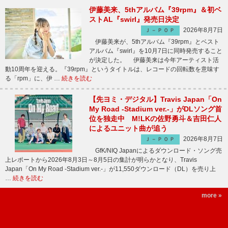
伊藤美来、5thアルバム『39rpm』＆初ベ
ストAL『swirl』発売日決定
2026年8月7日
Ｊ－ＰＯＰ
伊藤美来が、5thアルバム『39rpm』とベスト
アルバム『swirl』を10月7日に同時発売すること
が決定した。 伊藤美来は今年アーティスト活
動10周年を迎える。『39rpm』というタイトルは、レコードの回転数を意味す
る「rpm」に、伊 …
続きを読む
【先ヨミ・デジタル】Travis Japan「On
My Road -Stadium ver.-」がDLソング首
位を独走中 M!LKの佐野勇斗＆吉田仁人
によるユニット曲が追う
2026年8月7日
Ｊ－ＰＯＰ
GfK/NIQ Japanによるダウンロード・ソング売
上レポートから2026年8月3日～8月5日の集計が明らかとなり、Travis
Japan「On My Road -Stadium ver.-」が11,550ダウンロード（DL）を売り上
…
続きを読む
more »