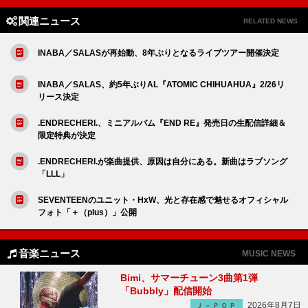
関連ニュース
RELATED NEWS
INABA／SALASが再始動、8年ぶりとなるライブツアー開催決定
INABA／SALAS、約5年ぶりAL『ATOMIC CHIHUAHUA』2/26リ
リース決定
.ENDRECHERI.、ミニアルバム『END RE』発売日の生配信詳細＆
限定特典が決定
.ENDRECHERI.が楽曲提供、原因は自分にある。新曲はラブソング
「LLL」
SEVENTEENのユニット・HxW、光と存在感で魅せるオフィシャル
フォト「＋（plus）」公開
音楽ニュース
MUSIC NEWS
Bimi、サマーチューン3曲第1弾
「Bubbly」配信開始
2026年8月7日
Ｊ－ＰＯＰ