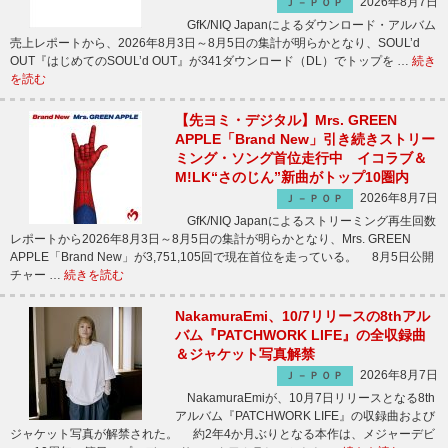
2026年8月7日
Ｊ－ＰＯＰ
GfK/NIQ Japanによるダウンロード・アルバム
売上レポートから、2026年8月3日～8月5日の集計が明らかとなり、SOUL’d
OUT『はじめてのSOUL’d OUT』が341ダウンロード（DL）でトップを …
続き
を読む
【先ヨミ・デジタル】Mrs. GREEN
APPLE「Brand New」引き続きストリー
ミング・ソング首位走行中 イコラブ＆
M!LK“さのじん”新曲がトップ10圏内
2026年8月7日
Ｊ－ＰＯＰ
GfK/NIQ Japanによるストリーミング再生回数
レポートから2026年8月3日～8月5日の集計が明らかとなり、Mrs. GREEN
APPLE「Brand New」が3,751,105回で現在首位を走っている。 8月5日公開
チャー …
続きを読む
NakamuraEmi、10/7リリースの8thアル
バム『PATCHWORK LIFE』の全収録曲
＆ジャケット写真解禁
2026年8月7日
Ｊ－ＰＯＰ
NakamuraEmiが、10月7日リリースとなる8th
アルバム『PATCHWORK LIFE』の収録曲および
ジャケット写真が解禁された。 約2年4か月ぶりとなる本作は、メジャーデビ