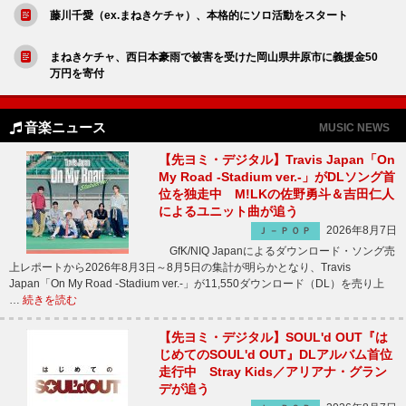
藤川千愛（ex.まねきケチャ）、本格的にソロ活動をスタート
まねきケチャ、西日本豪雨で被害を受けた岡山県井原市に義援金50
万円を寄付
音楽ニュース
MUSIC NEWS
【先ヨミ・デジタル】Travis Japan「On
My Road -Stadium ver.-」がDLソング首
位を独走中 M!LKの佐野勇斗＆吉田仁人
によるユニット曲が追う
2026年8月7日
Ｊ－ＰＯＰ
GfK/NIQ Japanによるダウンロード・ソング売
上レポートから2026年8月3日～8月5日の集計が明らかとなり、Travis
Japan「On My Road -Stadium ver.-」が11,550ダウンロード（DL）を売り上
…
続きを読む
【先ヨミ・デジタル】SOUL'd OUT『は
じめてのSOUL'd OUT』DLアルバム首位
走行中 Stray Kids／アリアナ・グラン
デが追う