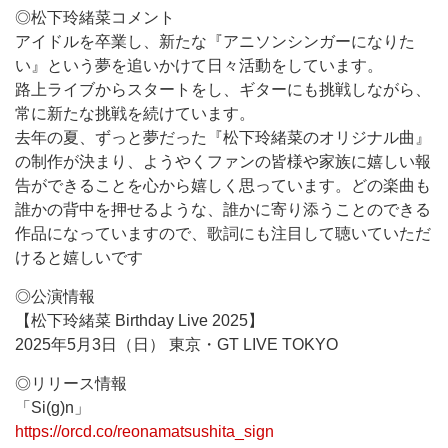
◎松下玲緒菜コメント
アイドルを卒業し、新たな『アニソンシンガーになりた
い』という夢を追いかけて日々活動をしています。
路上ライブからスタートをし、ギターにも挑戦しながら、
常に新たな挑戦を続けています。
去年の夏、ずっと夢だった『松下玲緒菜のオリジナル曲』
の制作が決まり、ようやくファンの皆様や家族に嬉しい報
告ができることを心から嬉しく思っています。どの楽曲も
誰かの背中を押せるような、誰かに寄り添うことのできる
作品になっていますので、歌詞にも注目して聴いていただ
けると嬉しいです
◎公演情報
【松下玲緒菜 Birthday Live 2025】
2025年5月3日（日） 東京・GT LIVE TOKYO
◎リリース情報
「Si(g)n」
https://orcd.co/reonamatsushita_sign