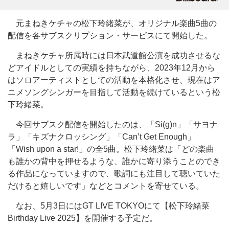
元まねきケチャの松下玲緒菜が、オリジナル楽曲5曲の
配信を各サブスクリプション・サービスにて開始した。
まねきケチャ所属時には日本武道館公演を成功させるな
どアイドルとしての実績を持ちながら、2023年12月から
はソロアーティストとしての活動を本格化させ、現在はア
ニメソングシンガーを目指して活動を続けているという松
下玲緒菜。
今回サブスク配信を開始したのは、「Si(g)n」「サヨナ
ラ」「キズナクロッシング」「Can’t Get Enough」
「Wish upon a star!」の全5曲。松下玲緒菜は「どの楽曲
も誰かの背中を押せるような、誰かに寄り添うことのでき
る作品になっていますので、歌詞にも注目して聴いていた
だけると嬉しいです」などとコメントを寄せている。
なお、5月3日にはGT LIVE TOKYOにて【松下玲緒菜
Birthday Live 2025】を開催する予定だ。