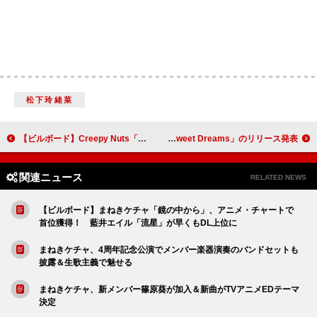
松下玲緒菜
【ビルボード】Creepy Nuts「オトノケ」5つの国/地域で20連覇 シンガポールでYOASOBIが上昇
J-HOPE、ミゲルとのコラボ曲「Sweet Dreams」のリリース発表
関連ニュース
RELATED NEWS
【ビルボード】まねきケチャ「鏡の中から」、アニメ・チャートで
首位獲得！ 藍井エイル「流星」が早くもDL上位に
まねきケチャ、4周年記念公演でメンバー楽器演奏のバンドセットも
披露＆生歌主義で魅せる
まねきケチャ、新メンバー篠原葵が加入＆新曲がTVアニメEDテーマ
決定