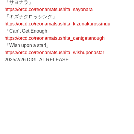
「サヨナラ」
https://orcd.co/reonamatsushita_sayonara
「キズナクロッシング」
https://orcd.co/reonamatsushita_kizunakurossingu
「Can’t Get Enough」
https://orcd.co/reonamatsushita_cantgetenough
「Wish upon a star!」
https://orcd.co/reonamatsushita_wishuponastar
2025/2/26 DIGITAL RELEASE