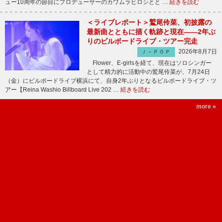
ュー10周年の節目にプロデューサーのカワムラヒロシとと …
続きを読む
＜ライブレポート＞鷲尾伶菜、初披露の
最新曲とともに描く軌跡と現在――2年ぶ
りのビルボードライブ・ツアー完走
2026年8月7日
Ｊ－ＰＯＰ
Flower、E-girlsを経て、現在はソロシンガー
として精力的に活動中の鷲尾伶菜が、7月24日
（金）にビルボードライブ横浜にて、自身2年ぶりとなるビルボードライブ・ツ
アー【Reina Washio Billboard Live 202 …
続きを読む
more »