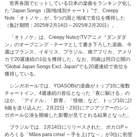
世界各国でヒットしている日本の楽曲をランキング化し
た “Japan Songs（国/地域別チャート）”で、Creepy
Nuts「オトノケ」が、5つの国と地域で首位を獲得した
（集計期間：2025年2月14日～2025年2月20日）。
「オトノケ」は、Creepy NutsがTVアニメ『ダンダダ
ン』のオープニング・テーマとして書き下ろした楽曲。今
週はフランス、イギリス、ブラジル、南アフリカ、アメリ
カで20週連続の1位を獲得した。なお、同曲は同日公開の
“Global Japan Songs Excl. Japan”でも20週連続で首位を
獲得している。
シンガポールでは、YOASOBIの楽曲がトップ10に複数
チャートイン。4週連続の首位となった「夜に駆ける」の
ほか、「アイドル」「群青」「怪物」など、トップ10に計
6曲を送り込んだ。2月22日・23日にアジアツアーのシン
ガポール公演を開催した影響が見てとれる結果となった。
ブラジルでは、2月14日にリリースされた、ボカロP＝
めろくる「Mãos para cima! ～手を上げな～」が3位に初登