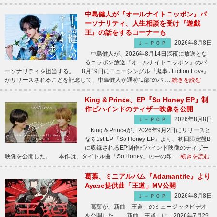
中島健人が『オールナイトニッポン』パ
ーソナリティ、人生相談を受け『遊戯
王』の話をするコーナーも
2026年8月8日
Ｊ－ＰＯＰ
中島健人が、2026年8月14日深夜に放送とな
るニッポン放送『オールナイトニッポン』のパ
ーソナリティを担当する。 8月19日にニューシングル『鬼事 / Fiction Love』
がリリースされることを記念して、中島健人が通称“1部”のパ …
続きを読む
King & Prince、EP『So Honey EP』制
作ビハインドのティザー映像を公開
2026年8月8日
Ｊ－ＰＯＰ
King & Princeが、2026年9月2日にリリースと
なる1st EP『So Honey EP』より、初回限定盤B
に収録されるEP制作ビハインド映像のティザー
映像を公開した。 本作は、タイトル曲「So Honey」の中の印 …
続きを読む
葛葉、ミニアルバム『Adamantite』より
Ayase提供曲「王道」MV公開
2026年8月8日
Ｊ－ＰＯＰ
葛葉が、新曲「王道」のミュージックビデオ
を公開した。 新曲「王道」は、2026年7月29