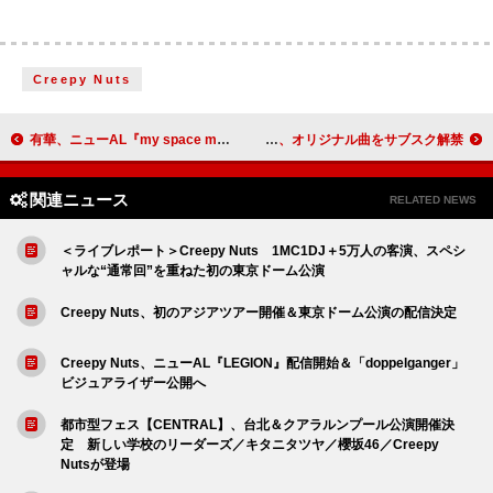
Creepy Nuts
有華、ニューAL『my space my time』より「またね」先行配信へ
アイドルを卒業しアニソンシンガー目指す松下玲緒菜（元まねきケチャ）、オリジナル曲をサブスク解禁
関連ニュース
RELATED NEWS
＜ライブレポート＞Creepy Nuts 1MC1DJ＋5万人の客演、スペシ
ャルな“通常回”を重ねた初の東京ドーム公演
Creepy Nuts、初のアジアツアー開催＆東京ドーム公演の配信決定
Creepy Nuts、ニューAL『LEGION』配信開始＆「doppelganger」
ビジュアライザー公開へ
都市型フェス【CENTRAL】、台北＆クアラルンプール公演開催決
定 新しい学校のリーダーズ／キタニタツヤ／櫻坂46／Creepy
Nutsが登場