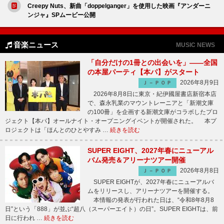
Creepy Nuts、新曲「doppelganger」を使用した映画『アンダーニ
ンジャ』SPムービー公開
音楽ニュース
MUSIC NEWS
「自分だけの1冊との出会いを」――全国
の本屋パーティ【本パ】がスタート
2026年8月9日
Ｊ－ＰＯＰ
2026年8月8日に東京・紀伊國屋書店新宿本店
で、森永乳業のマウントレーニアと「新潮文庫
の100冊」を企画する新潮文庫がコラボしたプロ
ジェクト【本パ】オールナイト・オープニングイベントが開催された。 本プ
ロジェクトは「ほんとのひとやすみ …
続きを読む
SUPER EIGHT、2027年春にニューアル
バム発売＆アリーナツアー開催
2026年8月8日
Ｊ－ＰＯＰ
SUPER EIGHTが、2027年春にニューアルバ
ムをリリースし、アリーナツアーを開催する。
本情報の発表が行われた日は、“令和8年8月8
日”という「888」が並ぶ“超八（スーパーエイト）の日”。SUPER EIGHTは、前
日に行われ …
続きを読む