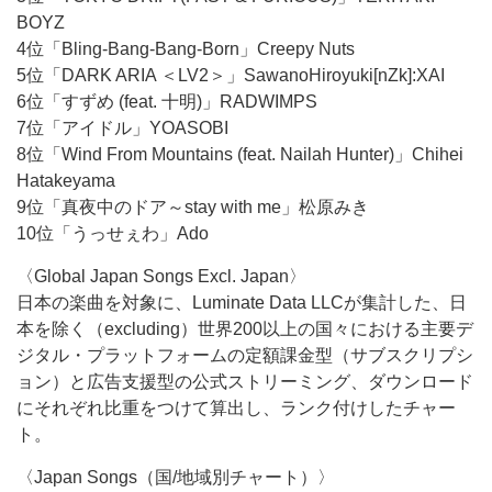
BOYZ
4位「Bling-Bang-Bang-Born」Creepy Nuts
5位「DARK ARIA ＜LV2＞」SawanoHiroyuki[nZk]:XAI
6位「すずめ (feat. 十明)」RADWIMPS
7位「アイドル」YOASOBI
8位「Wind From Mountains (feat. Nailah Hunter)」Chihei
Hatakeyama
9位「真夜中のドア～stay with me」松原みき
10位「うっせぇわ」Ado
〈Global Japan Songs Excl. Japan〉
日本の楽曲を対象に、Luminate Data LLCが集計した、日
本を除く（excluding）世界200以上の国々における主要デ
ジタル・プラットフォームの定額課金型（サブスクリプシ
ョン）と広告支援型の公式ストリーミング、ダウンロード
にそれぞれ比重をつけて算出し、ランク付けしたチャー
ト。
〈Japan Songs（国/地域別チャート）〉