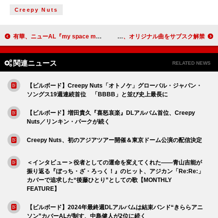
Creepy Nuts
有華、ニューAL『my space my time』より「またね」先行配信へ
アイドルを卒業しアニソンシンガー目指す松下玲緒菜（元まねきケチャ）、オリジナル曲をサブスク解禁
関連ニュース
RELATED NEWS
【ビルボード】Creepy Nuts「オトノケ」グローバル・ジャパン・
ソングス19週連続首位 「BBBB」と並び史上最長に
【ビルボード】増田貴久『喜怒哀楽』DLアルバム首位、Creepy
Nuts／リンキン・パークが続く
Creepy Nuts、初のアジアツアー開催＆東京ドーム公演の配信決定
＜インタビュー＞役者としての運命を変えてくれた――青山吉能が
振り返る『ぼっち・ざ・ろっく！』のヒット、アジカン「Re:Re:」
カバーで追求した“後藤ひとり”としての歌【MONTHLY
FEATURE】
【ビルボード】2024年最終週DLアルバムは結束バンド“きららアニ
ソン”カバーALが制す、中島健人が2位に続く