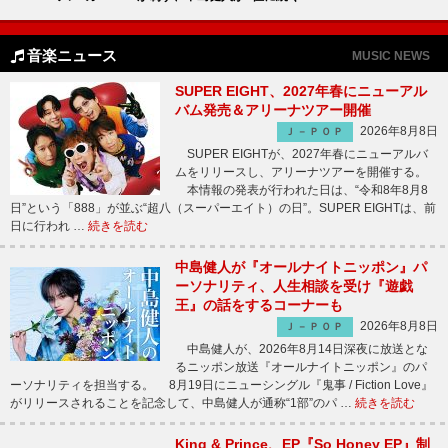
音楽ニュース
MUSIC NEWS
SUPER EIGHT、2027年春にニューアル
バム発売＆アリーナツアー開催
2026年8月8日
Ｊ－ＰＯＰ
SUPER EIGHTが、2027年春にニューアルバ
ムをリリースし、アリーナツアーを開催する。
本情報の発表が行われた日は、“令和8年8月8
日”という「888」が並ぶ“超八（スーパーエイト）の日”。SUPER EIGHTは、前
日に行われ …
続きを読む
中島健人が『オールナイトニッポン』パ
ーソナリティ、人生相談を受け『遊戯
王』の話をするコーナーも
2026年8月8日
Ｊ－ＰＯＰ
中島健人が、2026年8月14日深夜に放送とな
るニッポン放送『オールナイトニッポン』のパ
ーソナリティを担当する。 8月19日にニューシングル『鬼事 / Fiction Love』
がリリースされることを記念して、中島健人が通称“1部”のパ …
続きを読む
King & Prince、EP『So Honey EP』制