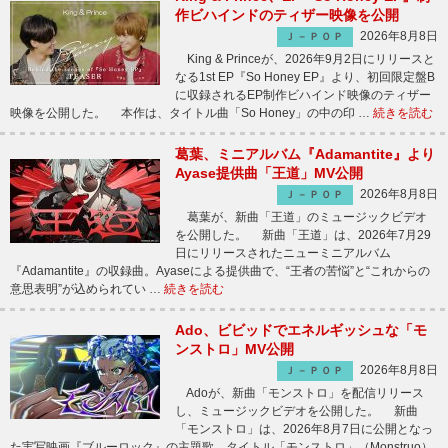
作ビハインドのティザー映像を公開
2026年8月8日
Ｊ－ＰＯＰ
King & Princeが、2026年9月2日にリリースと
なる1st EP『So Honey EP』より、初回限定盤B
に収録されるEP制作ビハインド映像のティザー
映像を公開した。 本作は、タイトル曲「So Honey」の中の印 …
続きを読む
葛葉、ミニアルバム『Adamantite』より
Ayase提供曲「王道」MV公開
2026年8月8日
Ｊ－ＰＯＰ
葛葉が、新曲「王道」のミュージックビデオ
を公開した。 新曲「王道」は、2026年7月29
日にリリースされたニューミニアルバム
『Adamantite』の収録曲。Ayaseによる提供曲で、“王者の苦悩”と“これからの
意思表明”が込められてい …
続きを読む
Ado、ビビッドでエネルギッシュな「モ
ンストロ」MV公開
2026年8月8日
Ｊ－ＰＯＰ
Adoが、新曲「モンストロ」を配信リリース
し、ミュージックビデオを公開した。 新曲
「モンストロ」は、2026年8月7日に公開となっ
た実写映画『ブルーロック』の主題歌。タイトル「モンストロ」（Monstruo）