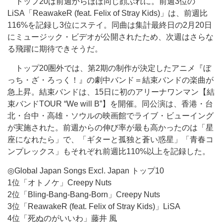
トップ20は前週からほぼ同じ顔ぶれに。前週3位の
LiSA「ReawakeR (feat. Felix of Stray Kids)」は、前週比
116%を記録し3位にステイ。同曲は集計最終日の2月20日
にミュージック・ビデオが公開されたため、次週はさらな
る飛躍に期待できそうだ。
トップ20圏外では、第2期の制作が決定したアニメ『ぼ
っち・ざ・ろっく！』の劇中バンド＝結束バンドの楽曲が
急上昇。結束バンドは、15日に初のアリーナワンマン【結
束バンドTOUR “We will B”】を開催。同公演は、香港・台
北・台中・高雄・ソウルの映画館でライブ・ビューイング
が実施された。前週からの伸び率が最も高かったのは「星
座になれたら」で、「ギターと孤独と蒼い惑星」「青春コ
ンプレックス」もそれぞれ前週比110%以上を記録した。
◎Global Japan Songs Excl. Japan トップ10
1位「オトノケ」Creepy Nuts
2位「Bling-Bang-Bang-Born」Creepy Nuts
3位「ReawakeR (feat. Felix of Stray Kids)」LiSA
4位「死ぬのがいいわ」藤井 風