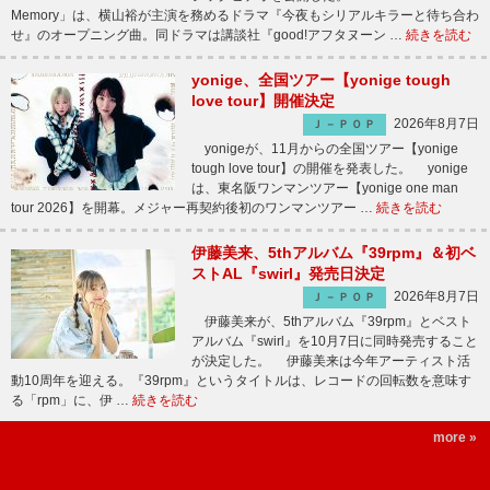
Memory」は、横山裕が主演を務めるドラマ『今夜もシリアルキラーと待ち合わ
せ』のオープニング曲。同ドラマは講談社『good!アフタヌーン …
続きを読む
yonige、全国ツアー【yonige tough
love tour】開催決定
2026年8月7日
Ｊ－ＰＯＰ
yonigeが、11月からの全国ツアー【yonige
tough love tour】の開催を発表した。 yonige
は、東名阪ワンマンツアー【yonige one man
tour 2026】を開幕。メジャー再契約後初のワンマンツアー …
続きを読む
伊藤美来、5thアルバム『39rpm』＆初ベ
ストAL『swirl』発売日決定
2026年8月7日
Ｊ－ＰＯＰ
伊藤美来が、5thアルバム『39rpm』とベスト
アルバム『swirl』を10月7日に同時発売すること
が決定した。 伊藤美来は今年アーティスト活
動10周年を迎える。『39rpm』というタイトルは、レコードの回転数を意味す
る「rpm」に、伊 …
続きを読む
more »