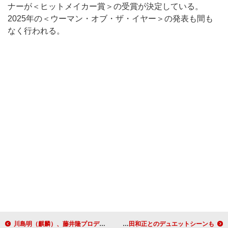
ナーが＜ヒットメイカー賞＞の受賞が決定している。
2025年の＜ウーマン・オブ・ザ・イヤー＞の発表も間も
なく行われる。
川島明（麒麟）、藤井隆プロデュースでソロAL発売へ 南野陽子／和久井映見／はいだしょうことライブ共演も
劇場版『スナックJUJU 東京ドーム店』トレーラー公開、鈴木雅之／小田和正とのデュエットシーンも