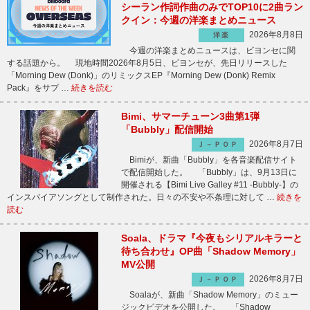
シーラン作詞作曲のみでTOP10に2曲ラン
クイン：今週の洋楽まとめニュース
2026年8月8日
洋楽
今週の洋楽まとめニュースは、ビヨンセに関
する話題から。 現地時間2026年8月5日、ビヨンセが、先日リリースした
「Morning Dew (Donk)」のリミックスEP『Morning Dew (Donk) Remix
Pack』をサプ …
続きを読む
Bimi、サマーチューン3曲第1弾
「Bubbly」配信開始
2026年8月7日
Ｊ－ＰＯＰ
Bimiが、新曲「Bubbly」を各音楽配信サイト
で配信開始した。 「Bubbly」は、9月13日に
開催される【Bimi Live Galley #11 -Bubbly-】の
インスパイアソングとして制作された。日々の不安や不条理に対して …
続きを
読む
Soala、ドラマ『今夜もシリアルキラーと
待ち合わせ』OP曲「Shadow Memory」
MV公開
2026年8月7日
Ｊ－ＰＯＰ
Soalaが、新曲「Shadow Memory」のミュー
ジックビデオを公開した。 「Shadow