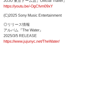
JUJU 東京ドーム店』Official Trailer』
https://youtu.be/-OgCfvm09xY
(C)2025 Sony Music Entertainment
◎リリース情報
アルバム『The Water』
2025/3/5 RELEASE
https://www.jujunyc.net/TheWater/