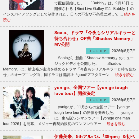
で配信開始した。 「Bubbly」は、9月13日に
開催される【Bimi Live Galley #11 -Bubbly-】の
インスパイアソングとして制作された。日々の不安や不条理に対して …
続きを
読む
Soala、ドラマ『今夜もシリアルキラーと
待ち合わせ』OP曲「Shadow Memory」
MV公開
2026年8月7日
Ｊ－ＰＯＰ
Soalaが、新曲「Shadow Memory」のミュー
ジックビデオを公開した。 「Shadow
Memory」は、横山裕が主演を務めるドラマ『今夜もシリアルキラーと待ち合わ
せ』のオープニング曲。同ドラマは講談社『good!アフタヌーン …
続きを読む
yonige、全国ツアー【yonige tough
love tour】開催決定
2026年8月7日
Ｊ－ＰＯＰ
yonigeが、11月からの全国ツアー【yonige
tough love tour】の開催を発表した。 yonige
は、東名阪ワンマンツアー【yonige one man
tour 2026】を開幕。メジャー再契約後初のワンマンツアー …
続きを読む
伊藤美来、5thアルバム『39rpm』＆初ベ