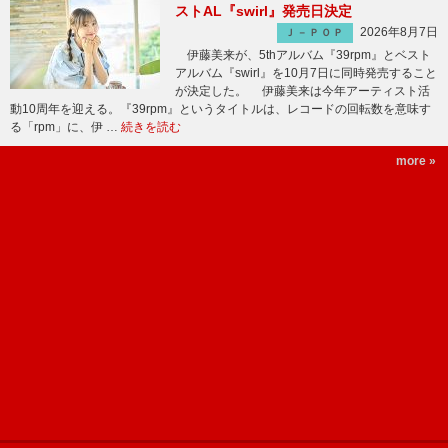
ストAL『swirl』発売日決定
2026年8月7日
Ｊ－ＰＯＰ
伊藤美来が、5thアルバム『39rpm』とベスト
アルバム『swirl』を10月7日に同時発売すること
が決定した。 伊藤美来は今年アーティスト活
動10周年を迎える。『39rpm』というタイトルは、レコードの回転数を意味す
る「rpm」に、伊 …
続きを読む
more »