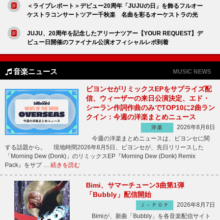
＜ライブレポート＞デビュー20周年「JUJUの日」を飾るフルオー
ケストラコンサートツアー千秋楽 名曲を彩るオーケストラの光
JUJU、20周年を記念したアリーナツアー【YOUR REQUEST】デ
ビュー日開催のファイナル公演オフィシャルレポ到着
音楽ニュース
MUSIC NEWS
ビヨンセがリミックスEPをサプライズ配
信、ウィーザーの来日公演決定、エド・
シーラン作詞作曲のみでTOP10に2曲ラン
クイン：今週の洋楽まとめニュース
2026年8月8日
洋楽
今週の洋楽まとめニュースは、ビヨンセに関
する話題から。 現地時間2026年8月5日、ビヨンセが、先日リリースした
「Morning Dew (Donk)」のリミックスEP『Morning Dew (Donk) Remix
Pack』をサプ …
続きを読む
Bimi、サマーチューン3曲第1弾
「Bubbly」配信開始
2026年8月7日
Ｊ－ＰＯＰ
Bimiが、新曲「Bubbly」を各音楽配信サイト