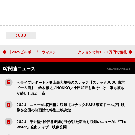
JUJU
【2025ビルボード・ウィメン・イン・ミュージック・アワード】aespa／グレイシー・エイブラムス／タイラなどのパフォーマンス決定
チャペル・ローン、象徴的な衣装がLA山火事救済チャリティ・オークションで約1,300万円で落札
関連ニュース
RELATED NEWS
＜ライブレポート＞史上最大規模のスナック【スナックJUJU 東京
ドーム店】 鈴木雅之／NOKKO／小田和正も駆けつけ、誰も彼も
が酔いしれた一夜
JUJU、ニューAL初回盤に収録【スナックJUJU 東京ドーム店】映
像を全国の映画館で特別上映決定
JUJU、平井堅×松任谷正隆が手がけた新曲も収録のニューAL『The
Water』全曲ティザー映像公開