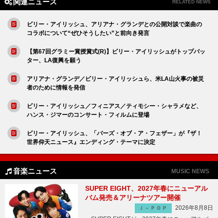
関連ニュース
RELATED NEWS
ビリー・アイリッシュ、アリアナ・グランデとの公開対談で楽曲の
コラボについて“ぜひそうしたい”と前向き発言
【第67回グラミー賞授賞式(R)】ビリー・アイリッシュがトップバッ
ター、LA復興を願う
アリアナ・グランデ／ビリー・アイリッシュら、米LA山火事の被災
者のために情報を発信
ビリー・アイリッシュ／フィニアス／ティモシー・シャラメなど、
ハンス・ジマーのコンサート・フィルムに登場
ビリー・アイリッシュ、「バーズ・オブ・ア・フェザー」が『ザ！
世界仰天ニュース』エンディング・テーマに決定
音楽ニュース
MUSIC NEWS
SUPER EIGHT、2027年春にニューアル
バム発売＆アリーナツアー開催
2026年8月8日
Ｊ－ＰＯＰ