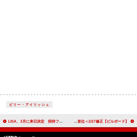
ビリー・アイリッシュ
LISA、3月に来日決定 招待ファンミやポップアップショップも展開
【ビルボード】櫻坂46『UDAGAWA GENERATION』53.3万枚でシングル・セールス首位＜2/27修正＞