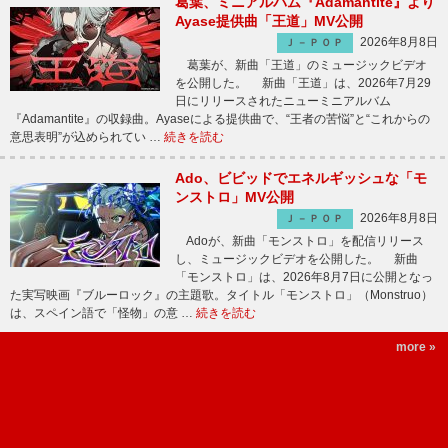
葛葉、ミニアルバム『Adamantite』より
Ayase提供曲「王道」MV公開
2026年8月8日
Ｊ－ＰＯＰ
葛葉が、新曲「王道」のミュージックビデオ
を公開した。 新曲「王道」は、2026年7月29
日にリリースされたニューミニアルバム
『Adamantite』の収録曲。Ayaseによる提供曲で、“王者の苦悩”と“これからの
意思表明”が込められてい …
続きを読む
Ado、ビビッドでエネルギッシュな「モ
ンストロ」MV公開
2026年8月8日
Ｊ－ＰＯＰ
Adoが、新曲「モンストロ」を配信リリース
し、ミュージックビデオを公開した。 新曲
「モンストロ」は、2026年8月7日に公開となっ
た実写映画『ブルーロック』の主題歌。タイトル「モンストロ」（Monstruo）
は、スペイン語で「怪物」の意 …
続きを読む
more »