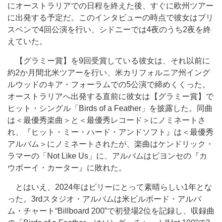
にオーストラリアでの日程を終えた後、すぐに欧州ツアー
に出発する予定だ。このインタビューの時点で彼女はブリ
スベンで4回公演を行い、シドニーでは4夜のうち2夜を終
えていた。
【グラミー賞】を9回受賞している彼女は、それ以前に
約2か月間北米ツアーを行い、米カリフォルニア州イング
ルウッドのキア・フォーラムでの5公演で締めくくった。
オーストラリアへ出発する直前に彼女は【グラミー賞】で
ヒット・シングル「Birds of a Feather」を披露した。同曲
は＜最優秀楽曲＞と＜最優秀レコード＞にノミネートさ
れ、『ヒット・ミー・ハード・アンドソフト』は＜最優秀
アルバム＞にノミネートされたが、楽曲はケンドリック・
ラマーの「Not Like Us」に、アルバムはビヨンセの『カ
ウボーイ・カーター』に敗れた。
とはいえ、2024年はビリーにとって素晴らしい1年とな
った。3rdスタジオ・アルバムは米ビルボード・アルバ
ム・チャート“Billboard 200”で初登場2位を記録し、収録曲