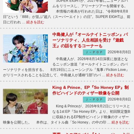
SUPER EIGHTが、2027年春にニューアルバ
ムをリリースし、アリーナツアーを開催する。
本情報の発表が行われた日は、“令和8年8月8
日”という「888」が並ぶ“超八（スーパーエイト）の日”。SUPER EIGHTは、前
日に行われ …
続きを読む
中島健人が『オールナイトニッポン』パ
ーソナリティ、人生相談を受け『遊戯
王』の話をするコーナーも
2026年8月8日
Ｊ－ＰＯＰ
中島健人が、2026年8月14日深夜に放送とな
るニッポン放送『オールナイトニッポン』のパ
ーソナリティを担当する。 8月19日にニューシングル『鬼事 / Fiction Love』
がリリースされることを記念して、中島健人が通称“1部”のパ …
続きを読む
King & Prince、EP『So Honey EP』制
作ビハインドのティザー映像を公開
2026年8月8日
Ｊ－ＰＯＰ
King & Princeが、2026年9月2日にリリースと
なる1st EP『So Honey EP』より、初回限定盤B
に収録されるEP制作ビハインド映像のティザー
映像を公開した。 本作は、タイトル曲「So Honey」の中の印 …
続きを読む