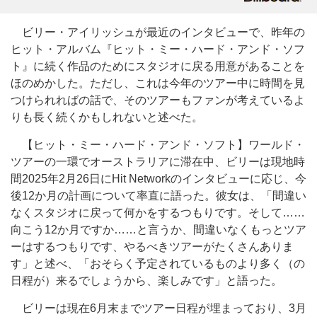
ビリー・アイリッシュが最近のインタビューで、昨年の
ヒット・アルバム『ヒット・ミー・ハード・アンド・ソフ
ト』に続く作品のためにスタジオに戻る用意があることを
ほのめかした。ただし、これは今年のツアー中に時間を見
つけられればの話で、そのツアーもファンが考えているよ
りも長く続くかもしれないと述べた。
【ヒット・ミー・ハード・アンド・ソフト】ワールド・
ツアーの一環でオーストラリアに滞在中、ビリーは現地時
間2025年2月26日にHit Networkのインタビューに応じ、今
後12か月の計画について率直に語った。彼女は、「間違い
なくスタジオに戻って何かをするつもりです。そして……
向こう12か月ですか……と言うか、間違いなくもっとツア
ーはするつもりです、やるべきツアーがたくさんありま
す」と述べ、「おそらく予定されているものより多く（の
日程が）来るでしょうから、楽しみです」と語った。
ビリーは現在6月末までツアー日程が埋まっており、3月