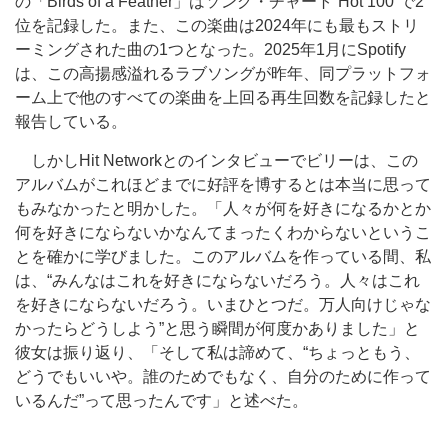
の「Birds of a Feather」はソング・チャート“Hot 100”で2
位を記録した。また、この楽曲は2024年にも最もストリ
ーミングされた曲の1つとなった。2025年1月にSpotify
は、この高揚感溢れるラブソングが昨年、同プラットフォ
ーム上で他のすべての楽曲を上回る再生回数を記録したと
報告している。
しかしHit Networkとのインタビューでビリーは、この
アルバムがこれほどまでに好評を博するとは本当に思って
もみなかったと明かした。「人々が何を好きになるかとか
何を好きにならないかなんてまったくわからないというこ
とを確かに学びました。このアルバムを作っている間、私
は、“みんなはこれを好きにならないだろう。人々はこれ
を好きにならないだろう。いまひとつだ。万人向けじゃな
かったらどうしよう”と思う瞬間が何度かありました」と
彼女は振り返り、「そして私は諦めて、“ちょっともう、
どうでもいいや。誰のためでもなく、自分のために作って
いるんだ”って思ったんです」と述べた。