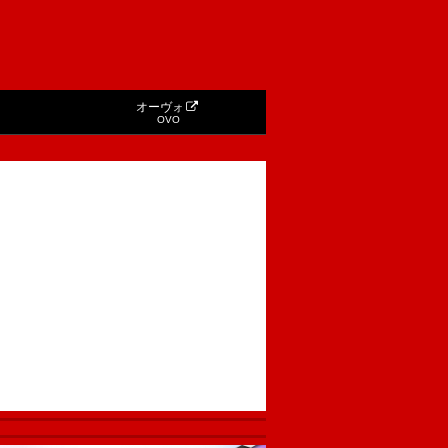
オーヴォ
OVO