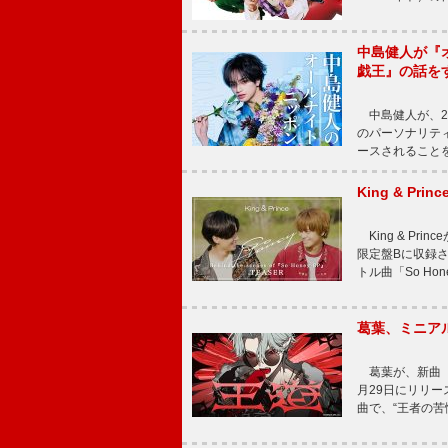
中島健人が『
戯王』の話を
中島健人が、2
のパーソナリティを
ースされることを
King & P
King & Pri
限定盤Bに収録
トル曲「So Ho
葛葉、ミニアル
葛葉が、新曲「
月29日にリリース
曲で、“王者の苦