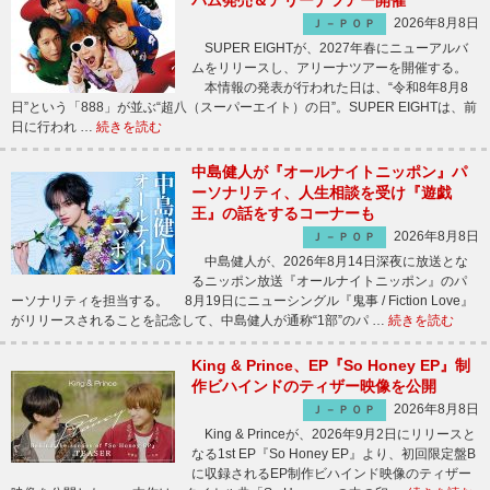
バム発売＆アリーナツアー開催
2026年8月8日
Ｊ－ＰＯＰ
SUPER EIGHTが、2027年春にニューアルバ
ムをリリースし、アリーナツアーを開催する。
本情報の発表が行われた日は、“令和8年8月8
日”という「888」が並ぶ“超八（スーパーエイト）の日”。SUPER EIGHTは、前
日に行われ …
続きを読む
中島健人が『オールナイトニッポン』パ
ーソナリティ、人生相談を受け『遊戯
王』の話をするコーナーも
2026年8月8日
Ｊ－ＰＯＰ
中島健人が、2026年8月14日深夜に放送とな
るニッポン放送『オールナイトニッポン』のパ
ーソナリティを担当する。 8月19日にニューシングル『鬼事 / Fiction Love』
がリリースされることを記念して、中島健人が通称“1部”のパ …
続きを読む
King & Prince、EP『So Honey EP』制
作ビハインドのティザー映像を公開
2026年8月8日
Ｊ－ＰＯＰ
King & Princeが、2026年9月2日にリリースと
なる1st EP『So Honey EP』より、初回限定盤B
に収録されるEP制作ビハインド映像のティザー