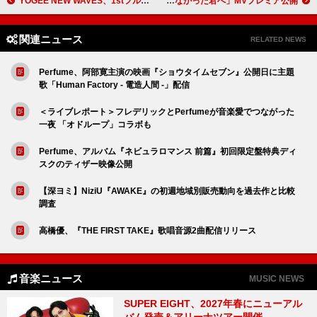
YOGEE NEW WAVES、1stフルAL『PARAISO』リマスタリングver.配信決定
コレサワ、新曲「あたしを選ばなかった君へ」MVプレミア公開
関連ニュース
RELATED NEWS
Perfume、阿部寛主演の映画『ショウタイムセブン』公開日に主題
歌「Human Factory - 電造人間 -」配信
＜ライブレポート＞フレデリックとPerfumeが音楽愛でつながった
一夜 「オドループ」コラボも
Perfume、アルバム『ネビュラロマンス 前篇』初回限定盤特典ディ
スクのティザー映像公開
【深ヨミ】NiziU『AWAKE』の初週地域別販売動向を過去作と比較
調査
高橋優、『THE FIRST TAKE』歌唱音源2曲配信リリース
音楽ニュース
MUSIC NEWS
SUPER EIGHT、2027年春にニューアル