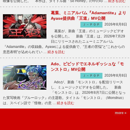
映像を公開した。 本作は、タイトル曲「So Honey」の中の印 …
続きを読む
葛葉、ミニアルバム『Adamantite』より
Ayase提供曲「王道」MV公開
2026年8月8日
Ｊ－ＰＯＰ
葛葉が、新曲「王道」のミュージックビデオ
を公開した。 新曲「王道」は、2026年7月29
日にリリースされたニューミニアルバム
『Adamantite』の収録曲。Ayaseによる提供曲で、“王者の苦悩”と“これからの
意思表明”が込められてい …
続きを読む
Ado、ビビッドでエネルギッシュな「モ
ンストロ」MV公開
2026年8月8日
Ｊ－ＰＯＰ
Adoが、新曲「モンストロ」を配信リリース
し、ミュージックビデオを公開した。 新曲
「モンストロ」は、2026年8月7日に公開となっ
た実写映画『ブルーロック』の主題歌。タイトル「モンストロ」（Monstruo）
は、スペイン語で「怪物」の意 …
続きを読む
more »