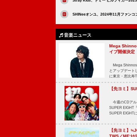
Stray Kids、トミー ヒルフィガー
SHINeeオンユ、2024年11月ファ
音楽ニュース
Mega Shin
イブ開催決定
Mega Shi
とアップデートした
に東京・恵比寿The 
【先ヨミ】SU
今週のCDアルバ
SUPER EI
SUPER EIG
【先ヨミ】≒
TWS／ME:I