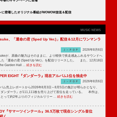
2025年春のキャンペーンに登場
ンコンに密着したオリジナル番組がWOWOW放送＆配信
MUSIC NEWS
nosuke、「運命の君 (Sped Up Ver.)」配信＆12月にワンマンラ
2026年8月6日
Ｊ－ＰＯＰ
nnosukeが、原曲の魅力はそのままに、より軽快で疾走感あふれるサウンドへ
「運命の君 (Sped Up Ver.)」を配信リリースした。 また、12月18日
Garden Hall …
続きを読む
PER EIGHT『ダンダーラ』現在アルバム1位を独走中
2026年8月6日
Ｊ－ＰＯＰ
ム売上レポートから2026年8月3日～8月5日の集計が明らかとなり、
GHT『ダンダーラ』が111,111枚を売り上げて首位を走っている。 本作は、
HTにとって約2年ぶりのフィジカルリリー …
続きを読む
JOY『サマーツインテール』36.5万枚で現在シングル首位
が続く