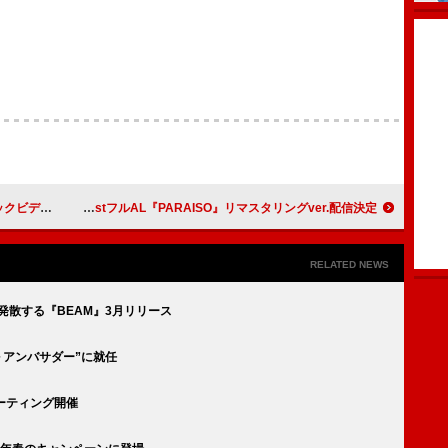
ビデオ公開
YOGEE NEW WAVES、1stフルAL『PARAISO』リマスタリングver.配信決定
RELATED NEWS
を発散する『BEAM』3月リリース
ル アンバサダー”に就任
ミーティング開催