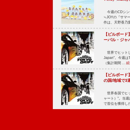
今週のCDシング
≒JOYの『サマ
作は、天野香乃
【ビルボード】TE
ーバル・ジャ
世界でヒットしている
Japan”。今週はT
（集計期間 …
続
【ビルボード】TE
の国/地域で3
世界各国でヒット
ャート）”。当週はTE
で首位を獲得し