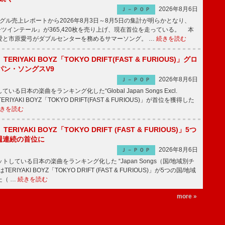
2026年8月6日
Ｊ－ＰＯＰ
ル売上レポートから2026年8月3日～8月5日の集計が明らかとなり、
ーツインテール』が365,420枚を売り上げ、現在首位を走っている。 本
愛と市原愛弓がダブルセンターを務めるサマーソング。 …
続きを読む
RIYAKI BOYZ「TOKYO DRIFT(FAST & FURIOUS)」グロ
パン・ソングスV9
2026年8月6日
Ｊ－ＰＯＰ
日本の楽曲をランキング化した“Global Japan Songs Excl.
ERIYAKI BOYZ「TOKYO DRIFT(FAST & FURIOUS)」が首位を獲得した
きを読む
RIYAKI BOYZ「TOKYO DRIFT (FAST & FURIOUS)」5つ
週連続の首位に
2026年8月6日
Ｊ－ＰＯＰ
している日本の楽曲をランキング化した “Japan Songs（国/地域別チ
RIYAKI BOYZ「TOKYO DRIFT (FAST & FURIOUS)」が5つの国/地域
た（ …
続きを読む
more »