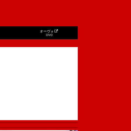
オーヴォ
OVO