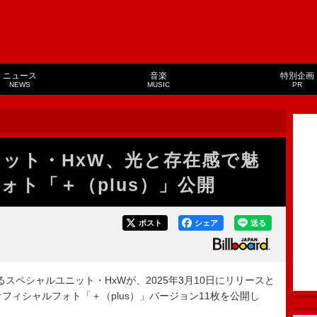
ニュース
音楽
特別企画
NEWS
MUSIC
PR
ユニット・HxW、光と存在感で魅
ォト「＋（plus）」公開
ポスト
シェア
送る
によるスペシャルユニット・HxWが、2025年3月10日にリリースと
オフィシャルフォト「＋（plus）」バージョン11枚を公開し