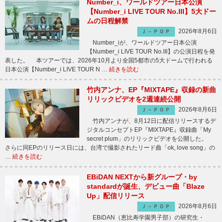
Number_i、ワールドツアー日本公演
【Number_i LIVE TOUR No.III】5大ドー
ムの日程解禁
2026年8月6日
Ｊ－ＰＯＰ
Number_iが、ワールドツアー日本公演
【Number_i LIVE TOUR No.III】の公演日程を発
表した。 本ツアーでは、2026年10月より全国5都市の5大ドームで行われる
日本公演【Number_i LIVE TOUR N …
続きを読む
竹内アンナ、EP『MIXTAPE』収録の新曲
リリックビデオを2週連続公開
2026年8月6日
Ｊ－ＰＯＰ
竹内アンナが、8月12日に配信リリースするデ
ジタルコンセプトEP『MIXTAPE』収録曲「My
secret plum」のリリックビデオを公開した。
さらに同EPのリリース日には、台湾で撮影されたリード曲「ok, love song」の
…
続きを読む
EBiDAN NEXTから新グループ・by
standardが誕生、デビュー曲「Blaze
Up」配信リリース
2026年8月6日
Ｊ－ＰＯＰ
EBiDAN（恵比寿学園男子部）の研究生・