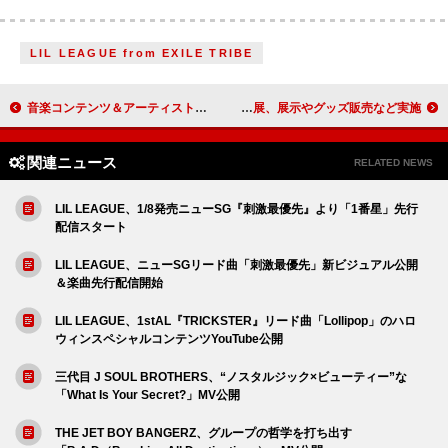
LIL LEAGUE from EXILE TRIBE
音楽コンテンツ＆アーティストのグローバル進展を支援、CEIPAとトヨタグループ共創プロジェクト「MUSIC WAY PROJECT」始動
なとり初の画集『鏡面』記念展、展示やグッズ販売など実施
関連ニュース
RELATED NEWS
LIL LEAGUE、1/8発売ニューSG『刺激最優先』より「1番星」先行
配信スタート
LIL LEAGUE、ニューSGリード曲「刺激最優先」新ビジュアル公開
＆楽曲先行配信開始
LIL LEAGUE、1stAL『TRICKSTER』リード曲「Lollipop」のハロ
ウィンスペシャルコンテンツYouTube公開
三代目 J SOUL BROTHERS、“ノスタルジック×ビューティー”な
「What Is Your Secret?」MV公開
THE JET BOY BANGERZ、グループの哲学を打ち出す