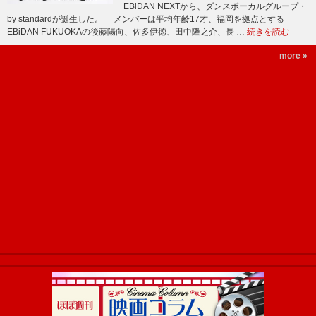
EBiDAN NEXTから、ダンスボーカルグループ・
by standardが誕生した。 メンバーは平均年齢17才、福岡を拠点とする
EBiDAN FUKUOKAの後藤陽向、佐多伊徳、田中隆之介、長 …
続きを読む
more »