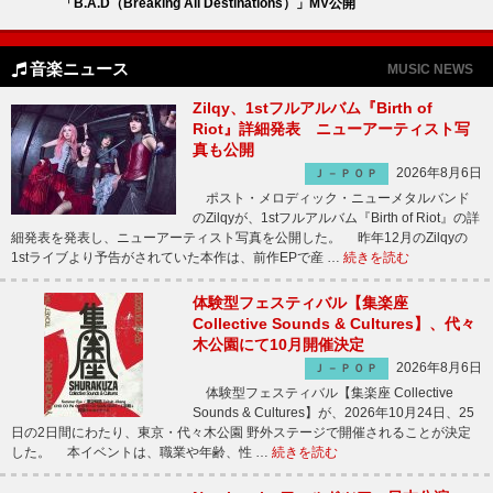
「B.A.D（Breaking All Destinations）」MV公開
音楽ニュース
MUSIC NEWS
Zilqy、1stフルアルバム『Birth of
Riot』詳細発表 ニューアーティスト写
真も公開
2026年8月6日
Ｊ－ＰＯＰ
ポスト・メロディック・ニューメタルバンド
のZilqyが、1stフルアルバム『Birth of Riot』の詳
細発表を発表し、ニューアーティスト写真を公開した。 昨年12月のZilqyの
1stライブより予告がされていた本作は、前作EPで産 …
続きを読む
体験型フェスティバル【集楽座
Collective Sounds & Cultures】、代々
木公園にて10月開催決定
2026年8月6日
Ｊ－ＰＯＰ
体験型フェスティバル【集楽座 Collective
Sounds & Cultures】が、2026年10月24日、25
日の2日間にわたり、東京・代々木公園 野外ステージで開催されることが決定
した。 本イベントは、職業や年齢、性 …
続きを読む