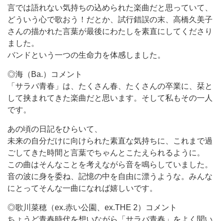
言では語れない気持ちの込められた楽曲だと思っていて、
どういう心で歌おう！だとか、試行錯誤の末、高橋久美子
さんの描かれた言葉が最後にわたしを素直にしてくださり
ました。
バンドという一つの生命力を体感しました。
◎海（Ba.）コメント
「サラバ青春」は、たくさん春、たくさんの卒業に、栞と
して挟まれてきた楽曲だと思います。そして私もその一人
です。
あの頃の日記をひらいて、
未来の自分だけに向けられた素直な気持ちに、これまで過
ごしてきた時間と言葉でちゃんとこたえられるように。
この曲はそんなことを考えながら音を鳴らしていました。
音の波に身を委ね、記憶の中を自由に漂うような。みんな
にとってそんな一曲になれば嬉しいです。
◎歌川菜穂（ex.赤い公園、ex.THE 2）コメント
ちょうど青春時代を想いながら「サラバ青春」をよく聞い