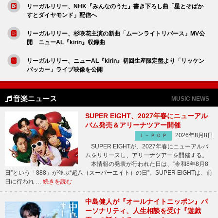
リーガルリリー、NHK『みんなのうた』書き下ろし曲「星とそばか
すとダイヤモンド」配信へ
リーガルリリー、杉咲花主演の新曲「ムーンライトリバース」MV公
開 ニューAL『kirin』収録曲
リーガルリリー、ニューAL『kirin』初回生産限定盤より「リッケン
バッカー」ライブ映像を公開
音楽ニュース
MUSIC NEWS
SUPER EIGHT、2027年春にニューアル
バム発売＆アリーナツアー開催
2026年8月8日
Ｊ－ＰＯＰ
SUPER EIGHTが、2027年春にニューアルバ
ムをリリースし、アリーナツアーを開催する。
本情報の発表が行われた日は、“令和8年8月8
日”という「888」が並ぶ“超八（スーパーエイト）の日”。SUPER EIGHTは、前
日に行われ …
続きを読む
中島健人が『オールナイトニッポン』パ
ーソナリティ、人生相談を受け『遊戯