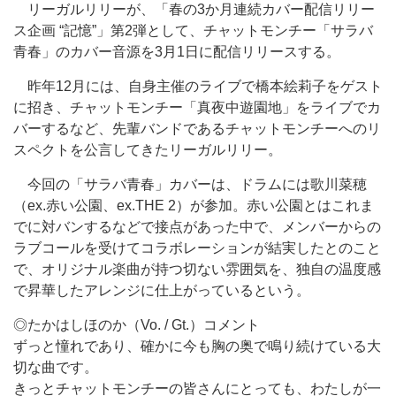
リーガルリリーが、「春の3か月連続カバー配信リリー
ス企画 “記憶”」第2弾として、チャットモンチー「サラバ
青春」のカバー音源を3月1日に配信リリースする。
昨年12月には、自身主催のライブで橋本絵莉子をゲスト
に招き、チャットモンチー「真夜中遊園地」をライブでカ
バーするなど、先輩バンドであるチャットモンチーへのリ
スペクトを公言してきたリーガルリリー。
今回の「サラバ青春」カバーは、ドラムには歌川菜穂
（ex.赤い公園、ex.THE 2）が参加。赤い公園とはこれま
でに対バンするなどで接点があった中で、メンバーからの
ラブコールを受けてコラボレーションが結実したとのこと
で、オリジナル楽曲が持つ切ない雰囲気を、独自の温度感
で昇華したアレンジに仕上がっているという。
◎たかはしほのか（Vo. / Gt.）コメント
ずっと憧れであり、確かに今も胸の奥で鳴り続けている大
切な曲です。
きっとチャットモンチーの皆さんにとっても、わたしが一