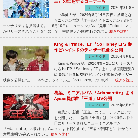
王』の話をするコーナーも
2026年8月8日
Ｊ－ＰＯＰ
中島健人が、2026年8月14日深夜に放送とな
るニッポン放送『オールナイトニッポン』のパ
ーソナリティを担当する。 8月19日にニューシングル『鬼事 / Fiction Love』
がリリースされることを記念して、中島健人が通称“1部”のパ …
続きを読む
King & Prince、EP『So Honey EP』制
作ビハインドのティザー映像を公開
2026年8月8日
Ｊ－ＰＯＰ
King & Princeが、2026年9月2日にリリースと
なる1st EP『So Honey EP』より、初回限定盤B
に収録されるEP制作ビハインド映像のティザー
映像を公開した。 本作は、タイトル曲「So Honey」の中の印 …
続きを読む
葛葉、ミニアルバム『Adamantite』より
Ayase提供曲「王道」MV公開
2026年8月8日
Ｊ－ＰＯＰ
葛葉が、新曲「王道」のミュージックビデオ
を公開した。 新曲「王道」は、2026年7月29
日にリリースされたニューミニアルバム
『Adamantite』の収録曲。Ayaseによる提供曲で、“王者の苦悩”と“これからの
意思表明”が込められてい …
続きを読む