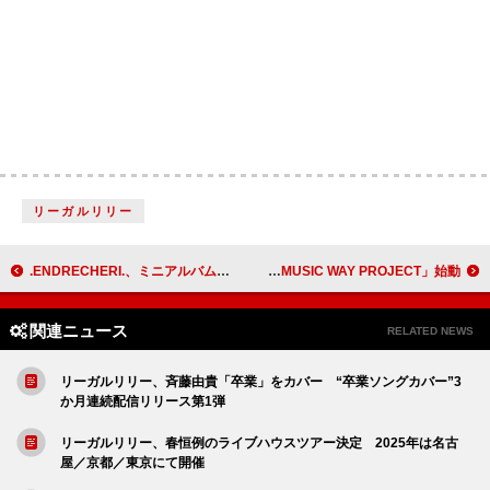
リーガルリリー
.ENDRECHERI.、ミニアルバム『END RE』発売日の生配信詳細＆限定特典が決定
音楽コンテンツ＆アーティストのグローバル進展を支援、CEIPAとトヨタグループ共創プロジェクト「MUSIC WAY PROJECT」始動
関連ニュース
RELATED NEWS
リーガルリリー、斉藤由貴「卒業」をカバー “卒業ソングカバー”3
か月連続配信リリース第1弾
リーガルリリー、春恒例のライブハウスツアー決定 2025年は名古
屋／京都／東京にて開催