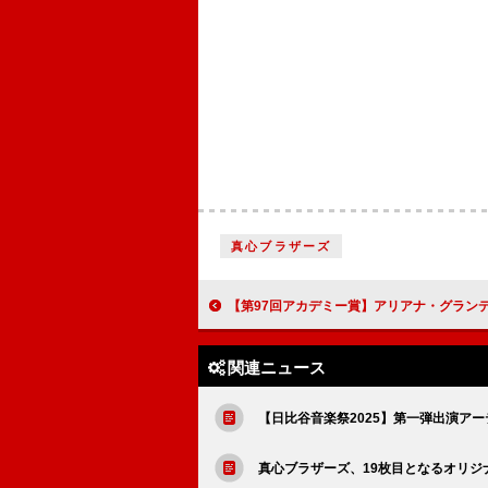
真心ブラザーズ
【第97回アカデミー賞】アリアナ・グランデ＆シンシア・エリヴォ／リサらのパフォ
関連ニュース
【日比谷音楽祭2025】第一弾出演アー
真心ブラザーズ、19枚目となるオリジナルA