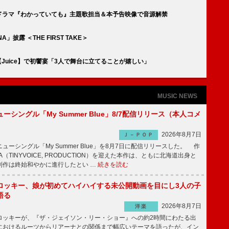
のドラマ『わかっていても』主題歌担当＆本予告映像で音源解禁
A」披露 ＜THE FIRST TAKE＞
ント【Juice】で初饗宴「3人で舞台に立てることが嬉しい」
MUSIC NEWS
ーシングル「My Summer Blue」8/7配信リリース（本人コメ
2026年8月7日
Ｊ－ＰＯＰ
ーシングル「My Summer Blue」を8月7日に配信リリースした。 作
A（TINYVOICE, PRODUCTION）を迎えた本作は、ともに北海道出身と
制作は終始和やかに進行したとい …
続きを読む
ロッキー、娘が初めてハイハイする未公開動画を目にし3人の子
語る
2026年8月7日
洋楽
ッキーが、『ザ・ジェイソン・リー・ショー』への約2時間にわたる出
におけるルーツからリアーナとの関係まで幅広いテーマを語ったが、イン