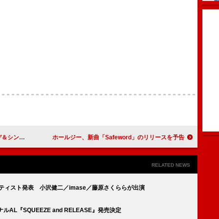
ーマンスが決定
ホールジー、新曲「Safeword」のリリースを予告
RELATED NEWS
ティスト発表 小沢健二／imase／藤原さくららが出演
L『SQUEEZE and RELEASE』発売決定