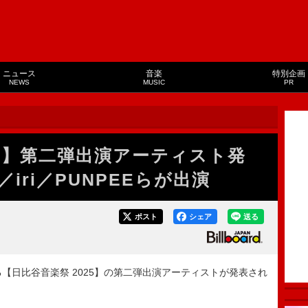
ニュース
音楽
特別企画
NEWS
MUSIC
PR
25】第二弾出演アーティスト発
iri／PUNPEEらが出演
ポスト
シェア
送る
る【日比谷音楽祭 2025】の第二弾出演アーティストが発表され