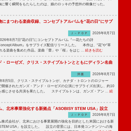
胸に響く瞬間をもたらしたのは、娘のロッキの予想外の映像だった。
物にまつわる楽曲収録、コンセプトアルバムを“花の日”にサプ
2026年8月7日
Ｊ－ＰＯＰ
26年8月7日“花の日”にコンセプトアルバム『―花たちの詩
 Concept Album』をサプライズ配信リリースした。 本作は、“花”や“草
まれる楽曲を集めた作品。楽曲「蕾」や「桜」をはじ …
続きを読む
ド・ローゼズ、クリス・ステイプルトンとともにディラン名曲
2026年8月7日
洋楽
6年8月5日、クリス・ステイプルトンが、カナダ・トロントのロジャー
で開催されたガンズ・アンド・ローゼズの公演にサプライズ出演し、約10
を感じさせる共演を果たした。 ステイプルトンは、ガンズ・アン …
続
、北米事業強化する新拠点「ASOBISY STEM USA」設立
2026年8月7日
Ｊ－ＰＯＰ
株式会社が、北米における事業展開の強化を目的とした米国における新
SYSTEM USA」を設立した。 設立の背景には、日本発コンテンツへの海