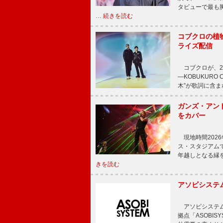
タビューで最も
…
続きを読む
コブクロの植
ライズ配信
コブクロが、20
―KOBUKURO
木”が歌詞に含
ガンズ・アン
をカバー
現地時間202
ス・スタジアム
年越しとなる縁
きを読む
アソビシステム
アソビシステム
拠点「ASOBI