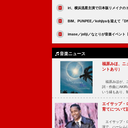
iri、横浜流星主演で日本版リメイク
BIM、PUNPEE／kohjiyaを迎えて「DN
imase／jo0ji／なとりが音楽イベ
音楽ニュース
福原みほ、ニュ
ントあり）
福原みほが、ニュ
詞・作曲にAKIR
いう縁もあり、
エイサップ・
育てについて
エイサップ・ロ
演で、ハーレム