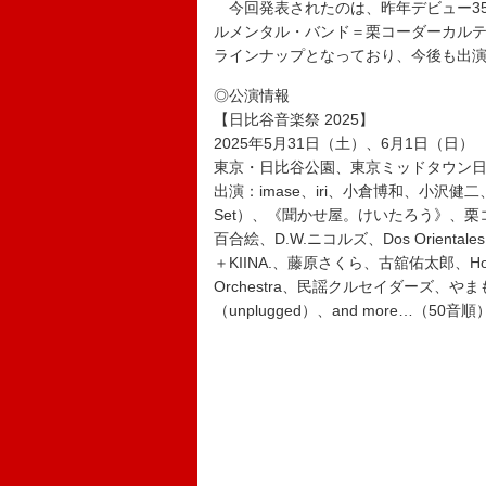
今回発表されたのは、昨年デビュー35周
ルメンタル・バンド＝栗コーダーカルテ
ラインナップとなっており、今後も出
◎公演情報
【日比谷音楽祭 2025】
2025年5月31日（土）、6月1日（日）
東京・日比谷公園、東京ミッドタウン
出演：imase、iri、小倉博和、小沢健二、
Set）、《聞かせ屋。けいたろう》、栗コ
百合絵、D.W.ニコルズ、Dos Orient
＋KIINA.、藤原さくら、古舘佑太郎、Home
Orchestra、民謡クルセイダーズ、
（unplugged）、and more…（50音順