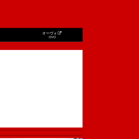
オーヴォ
OVO