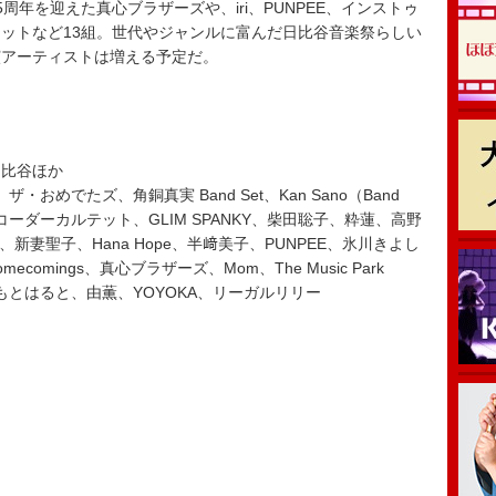
年を迎えた真心ブラザーズや、iri、PUNPEE、インストゥ
ットなど13組。世代やジャンルに富んだ日比谷音楽祭らしい
演アーティストは増える予定だ。
日比谷ほか
ザ・おめでたズ、角銅真実 Band Set、Kan Sano（Band
ーダーカルテット、GLIM SPANKY、柴田聡子、粋蓮、高野
ales、新妻聖子、Hana Hope、半﨑美子、PUNPEE、氷川きよし
comings、真心ブラザーズ、Mom、The Music Park
やまもとはると、由薫、YOYOKA、リーガルリリー
）