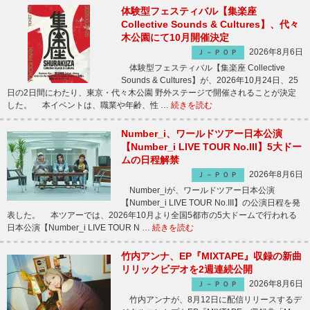
体験型フェスティバル【集楽座
Collective Sounds & Cultures】、代々
木公園にて10月開催決定
2026年8月6日
Ｊ－ＰＯＰ
体験型フェスティバル【集楽座 Collective
Sounds & Cultures】が、2026年10月24日、25
日の2日間にわたり、東京・代々木公園 野外ステージで開催されることが決定
した。 本イベントは、職業や年齢、性 …
続きを読む
Number_i、ワールドツアー日本公演
【Number_i LIVE TOUR No.III】5大ドー
ムの日程解禁
2026年8月6日
Ｊ－ＰＯＰ
Number_iが、ワールドツアー日本公演
【Number_i LIVE TOUR No.III】の公演日程を発
表した。 本ツアーでは、2026年10月より全国5都市の5大ドームで行われる
日本公演【Number_i LIVE TOUR N …
続きを読む
竹内アンナ、EP『MIXTAPE』収録の新曲
リリックビデオを2週連続公開
2026年8月6日
Ｊ－ＰＯＰ
竹内アンナが、8月12日に配信リリースするデ