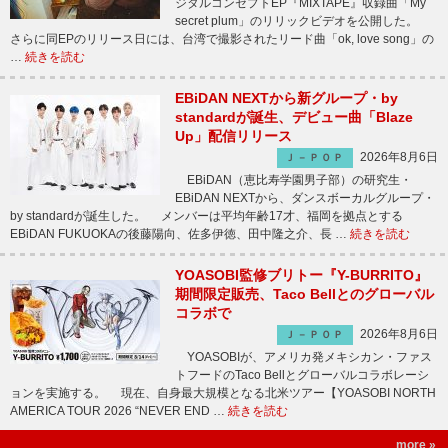
ジタルコンセプトEP『MIXTAPE』収録曲「My
secret plum」のリリックビデオを公開した。
さらに同EPのリリース日には、台湾で撮影されたリード曲「ok, love song」の
…
続きを読む
EBiDAN NEXTから新グループ・by
standardが誕生、デビュー曲「Blaze
Up」配信リリース
2026年8月6日
Ｊ－ＰＯＰ
EBiDAN（恵比寿学園男子部）の研究生・
EBiDAN NEXTから、ダンスボーカルグループ・
by standardが誕生した。 メンバーは平均年齢17才、福岡を拠点とする
EBiDAN FUKUOKAの後藤陽向、佐多伊徳、田中隆之介、長 …
続きを読む
YOASOBI監修ブリトー『Y-BURRITO』
期間限定販売、Taco Bellとのグローバル
コラボで
2026年8月6日
Ｊ－ＰＯＰ
YOASOBIが、アメリカ発メキシカン・ファス
トフードのTaco Bellとグローバルコラボレーシ
ョンを実施する。 現在、自身最大規模となる北米ツアー【YOASOBI NORTH
AMERICA TOUR 2026 “NEVER END …
続きを読む
more »