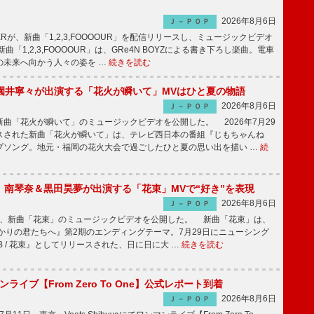
2026年8月6日
Ｊ－ＰＯＰ
PPERが、新曲「1,2,3,FOOOOUR」を配信リリースし、ミュージックビデオ
「1,2,3,FOOOOUR」は、GRe4N BOYZによる書き下ろし楽曲。電車
の未来へ向かう人々の姿を …
続きを読む
園井寧々が出演する「花火が瞬いて」MVはひと夏の物語
2026年8月6日
Ｊ－ＰＯＰ
曲「花火が瞬いて」のミュージックビデオを公開した。 2026年7月29
スされた新曲「花火が瞬いて」は、テレビ西日本の番組『じもちゃんね
プソング。地元・福岡の花火大会で過ごしたひと夏の思い出を描い …
続
ake、南琴奈＆黒田昊夢が出演する「花束」MVで“好き”を表現
2026年8月6日
Ｊ－ＰＯＰ
keが、新曲「花束」のミュージックビデオを公開した。 新曲「花束」は、
かりの君たちへ』第2期のエンディングテーマ。7月29日にニューシング
LB / 花束』としてリリースされた、日に日に大 …
続きを読む
マンライブ【From Zero To One】公式レポート到着
2026年8月6日
Ｊ－ＰＯＰ