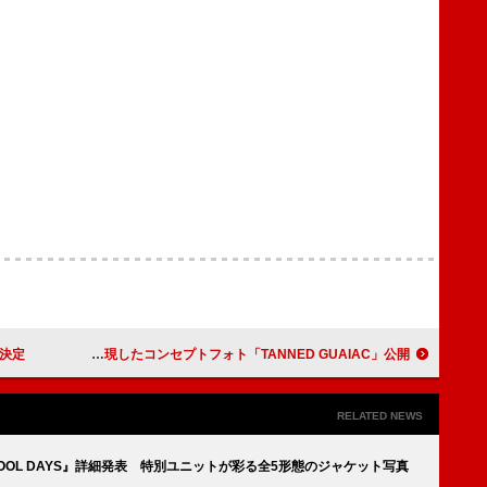
ー決定
LE SSERAFIM、太陽の下で“HOT”を表現したコンセプトフォト「TANNED GUAIAC」公開
RELATED NEWS
HOOL DAYS』詳細発表 特別ユニットが彩る全5形態のジャケット写真