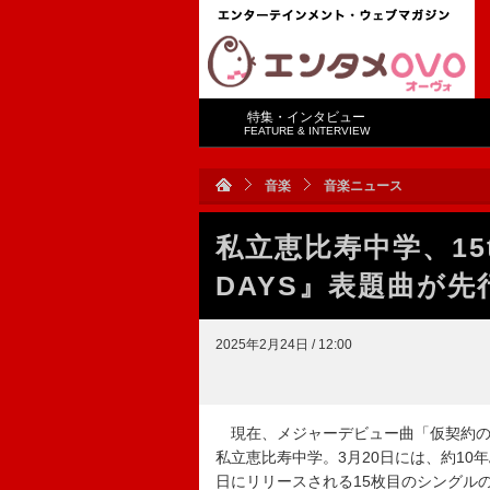
特集・インタビュー
FEATURE & INTERVIEW
音楽
音楽ニュース
私立恵比寿中学、15
DAYS』表題曲が
2025年2月24日 / 12:00
現在、メジャーデビュー曲「仮契約のシ
私立恵比寿中学。3月20日には、約10
日にリリースされる15枚目のシングルの表