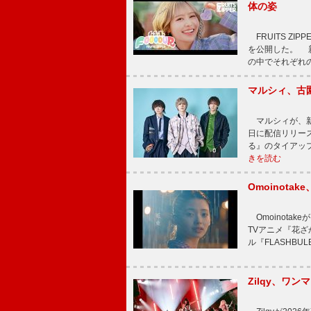
体の姿
FRUITS ZI
を公開した。 新曲
の中でそれぞれ
マルシィ、古
マルシィが、新
日に配信リリー
る』のタイアッ
きを読む
Omoinot
Omoinota
TVアニメ『花ざ
ル『FLASHBU
Zilqy、ワン