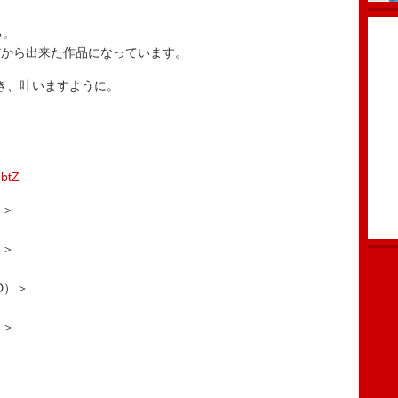
る。
だから出来た作品になっています。
き、叶いますように。
GbtZ
）＞
）＞
D）＞
）＞