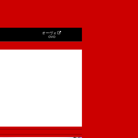
オーヴォ
OVO