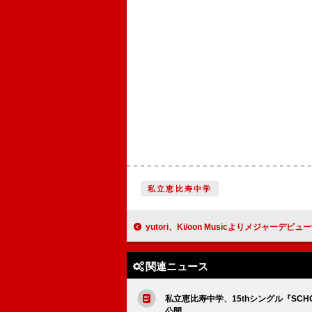
私立恵比寿中学
yutori、Ki/oon Musicよりメジャーデビュ
関連ニュース
私立恵比寿中学、15thシングル『SC
公開