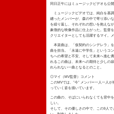
同日正午にはミュージックビデオも公
ミュージックビデオでは、純白を基調
纏ったメンバーが、森の中で寄り添い
を繰り返し、それぞれの想いを抱えな
象徴的な映像作品に仕上がった。監督を務
クリエイターとしても活躍するマイ。
本楽曲は、「仮契約のシンデレラ」を
曲を担当。「永遠に中学生」というコ
ちへの希望と不安、そして未来へ進む
れるこの曲は、未来への期待と少しの
れられない一曲となるとのこと。
◎マイ（MV監督）コメント
このMVでは、”今” メンバー一人一
っていく姿を描いています。
この曲の、そばにいられなくても背中
しい。
そして、その優しさの中で、この9人で