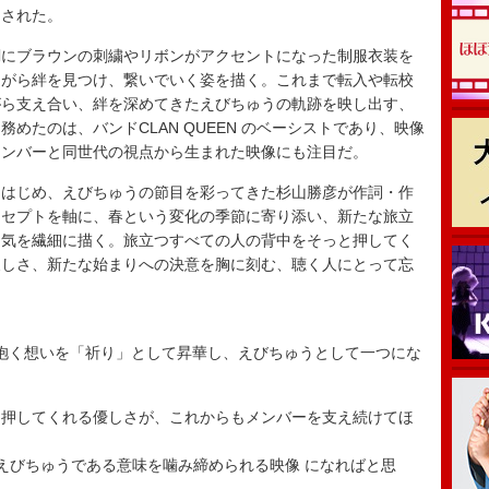
開された。
にブラウンの刺繍やリボンがアクセントになった制服衣装を
ながら絆を見つけ、繋いでいく姿を描く。これまで転入や転校
がら支え合い、絆を深めてきたえびちゅうの軌跡を映し出す、
めたのは、バンドCLAN QUEEN のベーシストであり、映像
メンバーと同世代の視点から生まれた映像にも注目だ。
はじめ、えびちゅうの節目を彩ってきた杉山勝彦が作詞・作
ンセプトを軸に、春という変化の季節に寄り添い、新たな旅立
勇気を繊細に描く。旅立つすべての人の背中をそっと押してく
寂しさ、新たな始まりへの決意を胸に刻む、聴く人にとって忘
人が抱く想いを「祈り」として昇華し、えびちゅうとして一つにな
を押してくれる優しさが、これからもメンバーを支え続けてほ
えびちゅうである意味を噛み締められる映像 になればと思