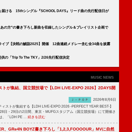
ける 15thシングル『SCHOOL DAYS』リード曲の先行配信日が
“あの方”の書き下ろし新曲を収録したシングル＆プレイリスト企画で
年初ライブ【決戦の鯱詣2025】開催 12曲連続メドレー含む全34曲を披露
「Trip To The TKY」2/26先行配信決定
MUSIC NEWS
トが集結、国立競技場で【LDH LIVE-EXPO 2026】2DAYS開
2026年8月6日
Ｊ－ＰＯＰ
トが集結する【LDH LIVE-EXPO 2026 -PERFECT YEAR BEST-】
1月28日・29日の2日間、東京・MUFGスタジアム（国立競技場）にて開催さ
、「LDH PE …
続きを読む
PPER、GRe4N BOYZ書き下ろし「1,2,3,FOOOOUR」MVに自然