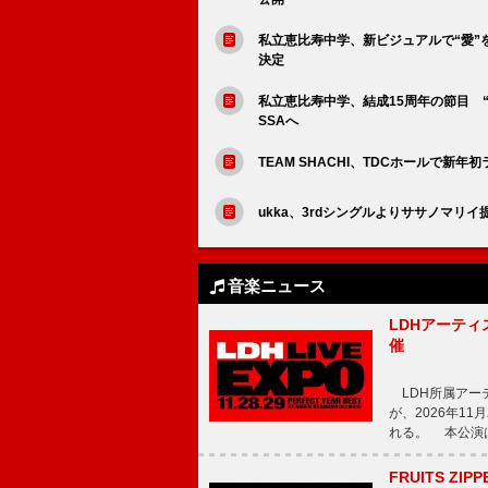
私立恵比寿中学、新ビジュアルで“愛”を届
決定
私立恵比寿中学、結成15周年の節目 
SSAへ
TEAM SHACHI、TDCホールで新
ukka、3rdシングルよりササノマリイ提供の
音楽ニュース
LDHアーティス
催
LDH所属アーティス
が、2026年1
れる。 本公演は
FRUITS ZI