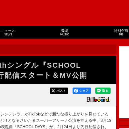
ニュース
音楽
特別企画
NEWS
MUSIC
PR
thシングル『SCHOOL
先行配信スタート＆MV公開
ポスト
シェア
送る
ンデレラ」がTikTokなどで新たな盛り上がりを見せている
年ぶりとなるさいたまスーパーアリーナ公演を控える中、3月19
題曲「SCHOOL DAYS」が、2月24日より先行配信され、