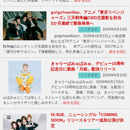
リングに迎えた本楽曲。ジャケット写真は …
続きを読む
go!go!vanillas、アニメ『東京リベンジ
ャーズ』三天戦争編のED主題歌を担当
2か月連続で新曲発表へ
2026年8月10日
Ｊ－ＰＯＰ
go!go!vanillasが、2026年10月2日より放送開
始となるTVアニメ『東京リベンジャーズ』三天
戦争編のエンディング主題歌を担当する。 本アニメの原作は、2017年より
『週刊少年マガジン』で連載開始した、和久井健によるタイムリ …
続きを読む
きゃりーぱみゅぱみゅ、デビュー15周年
記念日に新曲「月姫」配信リリース
2026年8月10日
Ｊ－ＰＯＰ
きゃりーぱみゅぱみゅが、2026年8月17日の
デビュー15周年記念日に新曲「月姫」を配信リ
リースする。 新曲「月姫」は、きゃりーぱみ
ゅぱみゅとしては珍しく、ストレートな恋心を描いたラブソング。浮遊感のあ
るシンセサイザーと親しみやすいJ- …
続きを読む
IS:SUE、ニューシングル『COMING
SOON』リリース＆ツアー追加公演が決
定