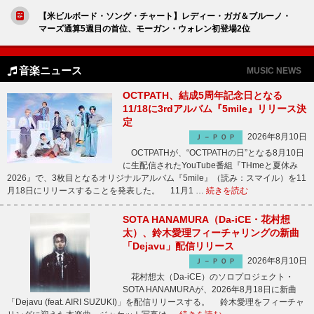
【米ビルボード・ソング・チャート】レディー・ガガ＆ブルーノ・
マーズ通算5週目の首位、モーガン・ウォレン初登場2位
音楽ニュース
MUSIC NEWS
OCTPATH、結成5周年記念日となる
11/18に3rdアルバム『5mile』リリース決
定
2026年8月10日
Ｊ－ＰＯＰ
OCTPATHが、“OCTPATHの日”となる8月10日
に生配信されたYouTube番組『THmeと夏休み
2026』で、3枚目となるオリジナルアルバム『5mile』（読み：スマイル）を11
月18日にリリースすることを発表した。 11月1 …
続きを読む
SOTA HANAMURA（Da-iCE・花村想
太）、鈴木愛理フィーチャリングの新曲
「Dejavu」配信リリース
2026年8月10日
Ｊ－ＰＯＰ
花村想太（Da-iCE）のソロプロジェクト・
SOTA HANAMURAが、2026年8月18日に新曲
「Dejavu (feat. AIRI SUZUKI)」を配信リリースする。 鈴木愛理をフィーチャ