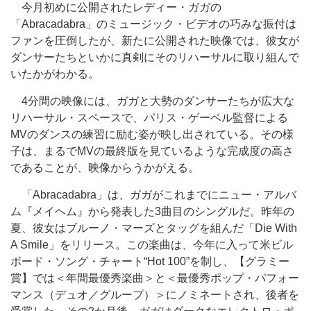
今月初めに公開されたレディー・ガガの
「Abracadabra」のミュージック・ビデオの巧みな振付は
ファンを圧倒したが、新たに公開された映像では、彼女が
ダンサーたちといかに真剣にそのリハーサルに取り組んで
いたかがわかる。
4分間の映像には、ガガと大勢のダンサーたちが広大な
リハーサル・スペースで、パリス・ゲーベル監督による
MVのダンスの練習に励む姿が映し出されている。その様
子は、まるでMVの最終版を見ているような完成度の高さ
であることが、映像からうかがえる。
「Abracadabra」は、ガガがこれまでにニュー・アルバ
ム『メイヘム』から発表した3曲目のシングルだ。昨年の
夏、彼女はブルーノ・マーズとタッグを組んだ「Die With
A Smile」をリリース。この楽曲は、今年に入って米ビル
ボード・ソング・チャート“Hot 100”を制し、【グラミー
賞】では＜年間最優秀楽曲＞と＜最優秀ポップ・パフォー
マンス（デュオ／グループ）＞にノミネートされ、後者を