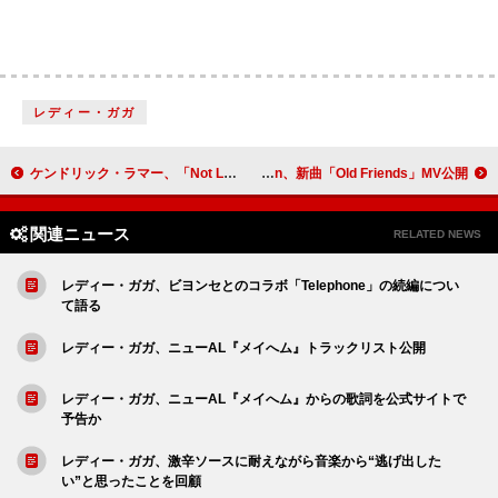
レディー・ガガ
ケンドリック・ラマー、「Not Like Us」がラップ曲として米国外で史上最大の週間再生数を記録
YonYon、新曲「Old Friends」MV公開
関連ニュース
RELATED NEWS
レディー・ガガ、ビヨンセとのコラボ「Telephone」の続編につい
て語る
レディー・ガガ、ニューAL『メイへム』トラックリスト公開
レディー・ガガ、ニューAL『メイへム』からの歌詞を公式サイトで
予告か
レディー・ガガ、激辛ソースに耐えながら音楽から“逃げ出した
い”と思ったことを回顧