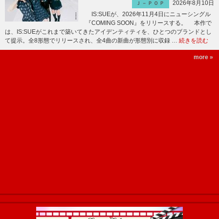
2026年8月10日
Ｊ－ＰＯＰ
IS:SUEが、2026年11月4日にニューシングル
『COMING SOON』をリリースする。 本作で
は、IS:SUEがこれまで築いてきたアイデンティティを、ひとつのブランドとし
て提示。全8形態でリリースされ、全4曲の新曲が形態別に収録 …
続きを読む
more »