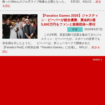
飾ったNikoんのフル尺ライブ映像も公開となった。 8月3日、4日の2 …
続き
を読む
【Fanatics Games 2026】ジャスティ
ン・ビーバーが総合優勝、賞金約1億
5,800万円をファンと慈善団体へ寄付
2026年8月7日
洋楽
この1年間、音楽活動で話題を集めてきたジャ
スティン・ビーバーだが、スポーツの世界でも
存在感を示したようだ。 ビーバーは、米ニューヨークで開催された
【Fanatics Fest】の特別企画『Fanatics Games』に出場し、NFLの …
続きを
読む
more »