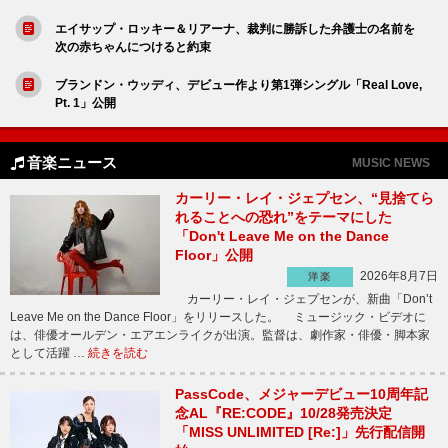
エイサップ・ロッキー＆リアーナ、裁判に勝訴した弁護士の名前を
次の赤ちゃんにつけると約束
ブランドン・ウッディ、デビュー作より第1弾シングル「Real Love,
Pt. 1」公開
音楽ニュース
MUSIC NEWS
カーリー・レイ・ジェプセン、“見捨てら
れることへの恐れ”をテーマにした
「Don't Leave Me on the Dance
Floor」公開
2026年8月7日
洋楽
カーリー・レイ・ジェプセンが、新曲「Don’t
Leave Me on the Dance Floor」をリリースした。 ミュージック・ビデオに
は、俳優オールデン・エアエンライクが出演。監督は、劇作家・俳優・脚本家
として活躍 …
続きを読む
PassCode、メジャーデビュー10周年記
念AL『RE:CODE』10/28発売決定
「MISS UNLIMITED [Re:]」先行配信開