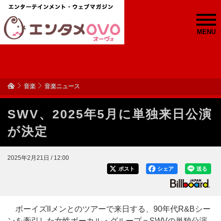
MENU
音楽
音楽ニュース
SWV、2025年5月に単独来日公演
が決定
2025年2月21日 / 12:00
ポスト
シェア
送る
ボーイズIIメンとのツアーで来日する、90年代R&Bシー
ンを牽引した女性ボーカル・グループ＝SWVの単独公演