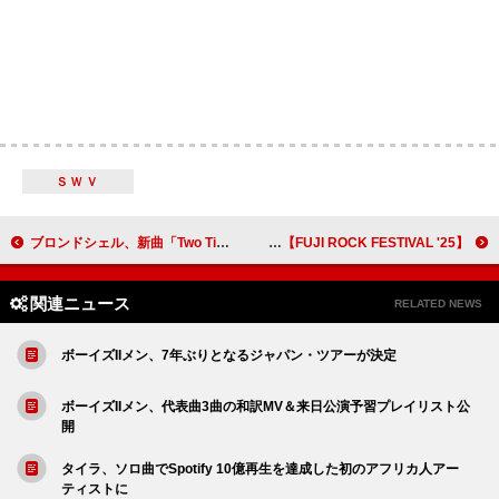
ＳＷＶ
ブロンドシェル、新曲「Two Times」公開
【FUJI ROCK FESTIVAL '25】ラインナップ第1弾＆出演日発表、フレッド・アゲイン／ヴォルフペック／ヴァンパイア・ウィークエンドら出演
関連ニュース
RELATED NEWS
ボーイズIIメン、7年ぶりとなるジャパン・ツアーが決定
ボーイズIIメン、代表曲3曲の和訳MV＆来日公演予習プレイリスト公
開
タイラ、ソロ曲でSpotify 10億再生を達成した初のアフリカ人アー
ティストに