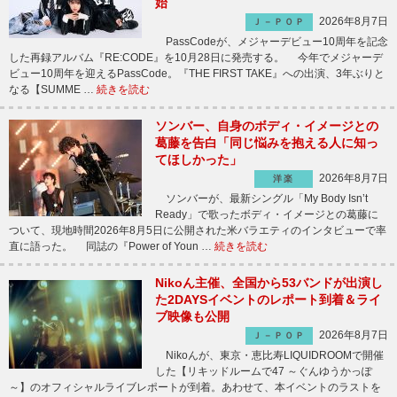
始
2026年8月7日
Ｊ－ＰＯＰ
PassCodeが、メジャーデビュー10周年を記念
した再録アルバム『RE:CODE』を10月28日に発売する。 今年でメジャーデ
ビュー10周年を迎えるPassCode。『THE FIRST TAKE』への出演、3年ぶりと
なる【SUMME …
続きを読む
ソンバー、自身のボディ・イメージとの
葛藤を告白「同じ悩みを抱える人に知っ
てほしかった」
2026年8月7日
洋楽
ソンバーが、最新シングル「My Body Isn’t
Ready」で歌ったボディ・イメージとの葛藤に
ついて、現地時間2026年8月5日に公開された米バラエティのインタビューで率
直に語った。 同誌の『Power of Youn …
続きを読む
Nikoん主催、全国から53バンドが出演し
た2DAYSイベントのレポート到着＆ライ
ブ映像も公開
2026年8月7日
Ｊ－ＰＯＰ
Nikoんが、東京・恵比寿LIQUIDROOMで開催
した【リキッドルームで47 ～ぐんゆうかっぽ
～】のオフィシャルライブレポートが到着。あわせて、本イベントのラストを