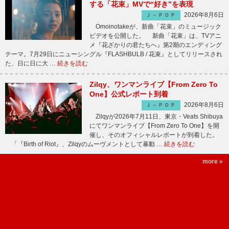
する「花束」MVで“好き”を表現
2026年8月6日
Ｊ－ＰＯＰ
Omoinotakeが、新曲「花束」のミュージック
ビデオを公開した。 新曲「花束」は、TVアニ
メ『花ざかりの君たちへ』第2期のエンディング
テーマ。7月29日にニューシングル『FLASHBULB / 花束』としてリリースされ
た、日に日に大 …
続きを読む
Zilqy、ワンマンライブ【From Zero To
One】公式レポート到着
2026年8月6日
Ｊ－ＰＯＰ
Zilqyが2026年7月11日、東京・Veats Shibuya
にてワンマンライブ【From Zero To One】を開
催し、そのオフィシャルレポートが到着した。
「『Birth of Riot』、Zilqyのムーヴメントとして暴動 …
続きを読む
more »