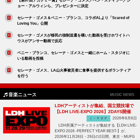
【第97回アカデミー賞】セレーナ・ゴメス／ベン・スティラー／ジ
ョー・アルウィンら、プレゼンターに決定
セレーナ・ゴメス＆ベニー・ブランコ、コラボALより「Scared of
Loving You」公開
セレーナ・ゴメスが移民の強制送還を嘆いた動画を受けホワイトハ
ウスがアンサー動画で反応
ベニー・ブランコ、セレーナ・ゴメスと一緒にホーム・スタジオに
いる動画を投稿
セレーナ・ゴメス、LA山火事被災者に食事を提供するボランティア
を行う
音楽ニュース
MUSIC NEWS
LDHアーティストが集結、国立競技場で
【LDH LIVE-EXPO 2026】2DAYS開催
2026年8月6日
Ｊ－ＰＯＰ
LDH所属アーティストが集結する【LDH LIVE-
EXPO 2026 -PERFECT YEAR BEST-】が、
2026年11月28日・29日の2日間、東京・MUFG