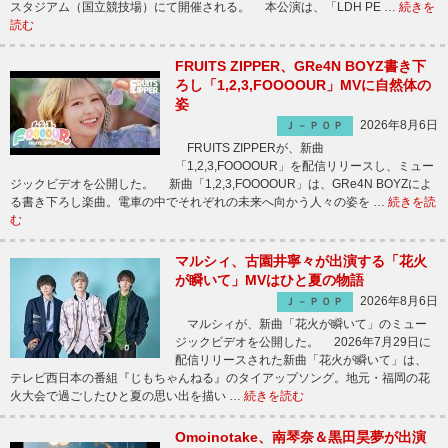
スタジアム（国立競技場）にて開催される。 本公演は、「LDH PE …
続きを
読む
FRUITS ZIPPER、GRe4N BOYZ書き下
ろし「1,2,3,FOOOOUR」MVに自然体の
姿
2026年8月6日
Ｊ－ＰＯＰ
FRUITS ZIPPERが、新曲
「1,2,3,FOOOOUR」を配信リリースし、ミュー
ジックビデオを公開した。 新曲「1,2,3,FOOOOUR」は、GRe4N BOYZによ
る書き下ろし楽曲。電車の中でそれぞれの未来へ向かう人々の姿を …
続きを読
む
マルシィ、古園井寧々が出演する「花火
が瞬いて」MVはひと夏の物語
2026年8月6日
Ｊ－ＰＯＰ
マルシィが、新曲「花火が瞬いて」のミュー
ジックビデオを公開した。 2026年7月29日に
配信リリースされた新曲「花火が瞬いて」は、
テレビ西日本の番組『じもちゃんねる』のタイアップソング。地元・福岡の花
火大会で過ごしたひと夏の思い出を描い …
続きを読む
Omoinotake、南琴奈＆黒田昊夢が出演