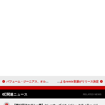
パフューム・ジーニアス、オルダス・ハーディングを迎えた新曲「No Front Teeth」MV公開
宇多田ヒカル「Electricity」、バルセロナが拠点のArcaによるremix音源がリリース決定
関連ニュース
RELATED NEWS