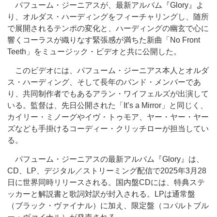
パフューム・ジーニアスが、最新アルバム『Glory』よ
り、オルダス・ハーディングをフィーチャリングし、随所
で展開されるテンポの変化と、ハーディングの幽玄で心に
響くコーラスが織りなす緊張感が満ちた新曲「No Front
Teeth」をミュージック・ビデオと共に公開した。
このビデオには、パフューム・ジーニアス本人とオルダ
ス・ハーディング、そして長年のバンド・メンバーであ
り、共同制作者でもあるアラン・ワイフェルズが出演して
いる。監督は、先日公開された「It’s a Mirror」と同じく、
カイリー・ミノーグやイヴ・トゥモア、ヤー・ヤー・ヤー
ズなども手掛けるコーディー・クリッチローが担当してい
る。
パフューム・ジーニアスの最新アルバム『Glory』は、
CD、LP、デジタル／ストリーミング配信で2025年3月28
日に世界同時リリースされる。国内盤CDには、特典ステ
ッカーと解説書と歌詞対訳が封入される。LPは通常盤
（ブラック・ヴァイナル）に加え、限定盤（コバルトブル