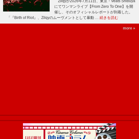
Zilqyが2026年7月11日、東京・Veats Shibuya
にてワンマンライブ【From Zero To One】を開
催し、そのオフィシャルレポートが到着した。
「『Birth of Riot』、Zilqyのムーヴメントとして暴動 …
続きを読む
more »