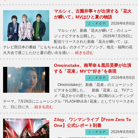
マルシィ、古園井寧々が出演する「花火
が瞬いて」MVはひと夏の物語
2026年8月6日
Ｊ－ＰＯＰ
マルシィが、新曲「花火が瞬いて」のミュー
ジックビデオを公開した。 2026年7月29日に
配信リリースされた新曲「花火が瞬いて」は、
テレビ西日本の番組『じもちゃんねる』のタイアップソング。地元・福岡の花
火大会で過ごしたひと夏の思い出を描い …
続きを読む
Omoinotake、南琴奈＆黒田昊夢が出演
する「花束」MVで“好き”を表現
2026年8月6日
Ｊ－ＰＯＰ
Omoinotakeが、新曲「花束」のミュージック
ビデオを公開した。 新曲「花束」は、TVアニ
メ『花ざかりの君たちへ』第2期のエンディング
テーマ。7月29日にニューシングル『FLASHBULB / 花束』としてリリースされ
た、日に日に大 …
続きを読む
Zilqy、ワンマンライブ【From Zero To
One】公式レポート到着
2026年8月6日
Ｊ－ＰＯＰ