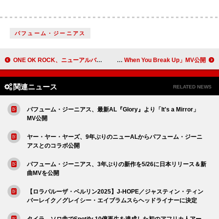
パフューム・ジーニアス
ONE OK ROCK、ニューアルバム『DETOX』リリース＆MIYASHITA PARKのジャックスタート 「Tropical Therapy」のMVプレミア公開も
セレーナ・ゴメスｘグレイシー・エイブラムスｘベニー・ブランコ、コラボ曲「Call Me When You Break Up」MV公開
関連ニュース
RELATED NEWS
パフューム・ジーニアス、最新AL『Glory』より「It's a Mirror」
MV公開
ヤー・ヤー・ヤーズ、9年ぶりのニューALからパフューム・ジーニ
アスとのコラボ公開
パフューム・ジーニアス、3年ぶりの新作を5/26に日本リリース＆新
曲MVを公開
【ロラパルーザ・ベルリン2025】J-HOPE／ジャスティン・ティン
バーレイク／グレイシー・エイブラムスらヘッドライナーに決定
タイラ、ソロ曲でSpotify 10億再生を達成した初のアフリカ人アー