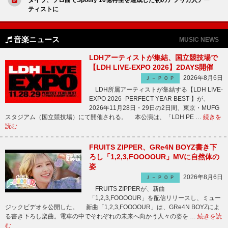
ティストに
音楽ニュース
MUSIC NEWS
LDHアーティストが集結、国立競技場で
【LDH LIVE-EXPO 2026】2DAYS開催
2026年8月6日
Ｊ－ＰＯＰ
LDH所属アーティストが集結する【LDH LIVE-
EXPO 2026 -PERFECT YEAR BEST-】が、
2026年11月28日・29日の2日間、東京・MUFG
スタジアム（国立競技場）にて開催される。 本公演は、「LDH PE …
続きを
読む
FRUITS ZIPPER、GRe4N BOYZ書き下
ろし「1,2,3,FOOOOUR」MVに自然体の
姿
2026年8月6日
Ｊ－ＰＯＰ
FRUITS ZIPPERが、新曲
「1,2,3,FOOOOUR」を配信リリースし、ミュー
ジックビデオを公開した。 新曲「1,2,3,FOOOOUR」は、GRe4N BOYZによ
る書き下ろし楽曲。電車の中でそれぞれの未来へ向かう人々の姿を …
続きを読
む