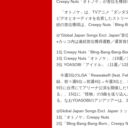
Creepy Nuts「オトノケ」が首位を獲
「オトノケ」は、TVアニメ『ダンダ
ビデオとオーディオを合算したストリーミ
続の首位獲得は、Creepy Nuts「Bling
◎“Global Japan Songs Excl. Jap
※カッコ内は連続首位獲得週数／通算首
1位 Creepy Nuts「Bling-Bang-Ban
1位 Creepy Nuts「オトノケ」（19週／
3位 YOASOBI「アイドル」（11週／1
今週3位のLiSA「ReawakeR (feat. F
録。前々週6位→前週4位→今週3位と
9日に台湾にてアリーナ公演を開催したY
る」、15位に「怪物」の3曲を送り込ん
る。なおYOASOBIのアジアツアーは
◎Global Japan Songs Excl. Japan ト
1位「オトノケ」Creepy Nuts
2位「Bling-Bang-Bang-Born」Creepy N