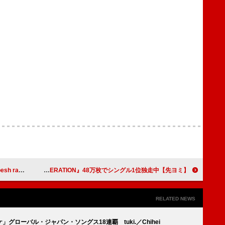
o)」MV公開
【先ヨミ】櫻坂46『UDAGAWA GENERATION』48万枚でシングル1位独走中
RELATED NEWS
ケ」グローバル・ジャパン・ソングス18連覇 tuki.／Chihei