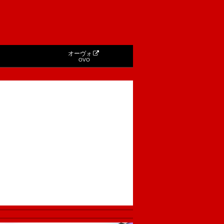
オーヴォ
OVO