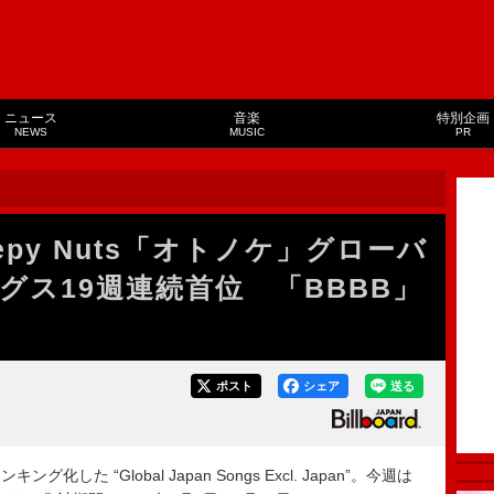
ニュース
音楽
特別企画
NEWS
MUSIC
PR
epy Nuts「オトノケ」グローバ
グス19週連続首位 「BBBB」
ポスト
シェア
送る
た “Global Japan Songs Excl. Japan”。今週は