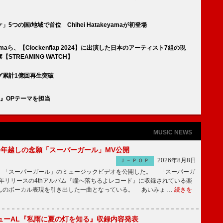
」5つの国/地域で首位 Chihei Hatakeyamaが初登場
amaら、【Clockenflap 2024】に出演した日本のアーティスト7組の現
TREAMING WATCH】
ング累計1億回再生突破
チ』OPテーマを担当
MUSIC NEWS
6年越しの念願「スーパーガール」MV公開
2026年8月8日
Ｊ－ＰＯＰ
「スーパーガール」のミュージックビデオを公開した。 「スーパーガ
2年リリースの4thアルバム『瞳へ落ちるよレコード』に収録されている楽
んのボーカル表現を引き出した一曲となっている。 あいみょ …
続きを
ューAL『私雨に夏の灯を知る』収録内容発表