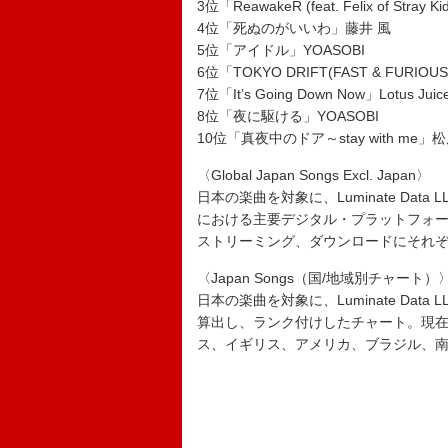
3位「ReawakeR (feat. Felix of Stray K
4位「死ぬのがいいわ」藤井 風
5位「アイドル」YOASOBI
6位「TOKYO DRIFT(FAST & FURIOUS
7位「It’s Going Down Now」Lotus Ju
8位「夜に駆ける」YOASOBI
10位「真夜中のドア～stay with me」
〈Global Japan Songs Excl. Japan〉
日本の楽曲を対象に、Luminate Data
における主要デジタル・プラットフォ
ストリーミング、ダウンロードにそれ
〈Japan Songs（国/地域別チャート）
日本の楽曲を対象に、Luminate Da
算出し、ランク付けしたチャート。現
ス、イギリス、アメリカ、ブラジル、