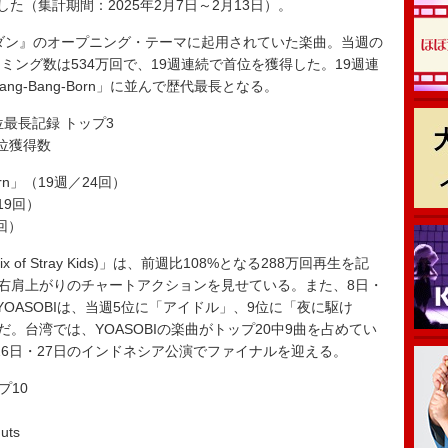
得した（集計期間：2025年2月7日～2月13日）。
ダン』のオープニング・テーマに起用されていた楽曲。当週の
ング数は534万回で、19週連続で首位を獲得した。19週連
-Bang-Bang-Born」に並んで歴代最長となる。
an”首位最長記録 トップ3
位獲得数
g-Born」（19週／24回）
19回）
2回）
elix of Stray Kids)」は、前週比108%となる288万回再生を記
、右肩上がりのチャートアクションを見せている。また、8日・
OASOBIは、当週5位に「アイドル」、9位に「夜に駆け
だ。台湾では、YOASOBIの楽曲がトップ20中9曲を占めてい
、26日・27日のインドネシア公演でファイナルを迎える。
ップ10
uts