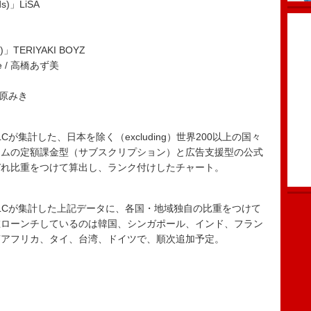
ids)」LiSA
)」TERIYAKI BOYZ
ice / 高橋あず美
松原みき
 LLCが集計した、日本を除く（excluding）世界200以上の国々
ームの定額課金型（サブスクリプション）と広告支援型の公式
ぞれ比重をつけて算出し、ランク付けしたチャート。
〉
ta LLCが集計した上記データに、各国・地域独自の比重をつけて
在ローンチしているのは韓国、シンガポール、インド、フラン
南アフリカ、タイ、台湾、ドイツで、順次追加予定。