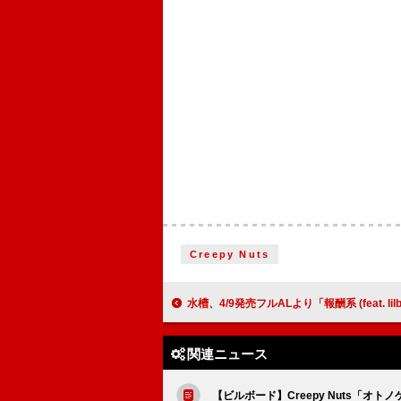
Creepy Nuts
水槽、4/9発売フルALより「報酬系 (feat. lilbesh ramk
関連ニュース
【ビルボード】Creepy Nuts「オトノ