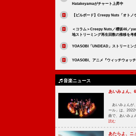
Hatakeyamaがチャート上昇中
【ビルボード】Creepy Nuts「オトノケ
＜コラム＞Creepy Nuts／櫻坂46／y
地ストリーミング再生回数の推移を考察【S
YOASOBI「UNDEAD」ストリーミ
YOASOBI、アニメ『ウィッチウォッ
音楽ニュース
あいみょん、
あいみょんが、
ール」は、202
曲で、あいみょ
読む
あたらよ、ニ