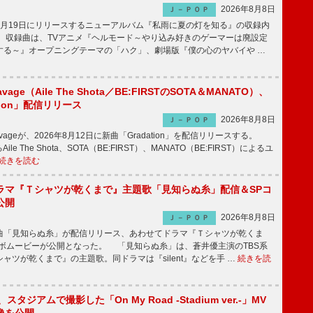
2026年8月8日
Ｊ－ＰＯＰ
月19日にリリースするニューアルバム『私雨に夏の灯を知る』の収録内
 収録曲は、TVアニメ『ヘルモード～やり込み好きのゲーマーは廃設定
する～』オープニングテーマの「ハク」、劇場版『僕の心のヤバイや …
avage（Aile The Shota／BE:FIRSTのSOTA＆MANATO）、
tion」配信リリース
2026年8月8日
Ｊ－ＰＯＰ
Savageが、2026年8月12日に新曲「Gradation」を配信リリースする。
le The Shota、SOTA（BE:FIRST）、MANATO（BE:FIRST）によるユ
続きを読む
ラマ『Ｔシャツが乾くまで』主題歌「見知らぬ糸」配信＆SPコ
公開
2026年8月8日
Ｊ－ＰＯＰ
「見知らぬ糸」が配信リリース、あわせてドラマ『Ｔシャツが乾くま
ラボムービーが公開となった。 「見知らぬ糸」は、蒼井優主演のTBS系
ャツが乾くまで』の主題歌。同ドラマは『silent』などを手 …
続きを読
an、スタジアムで撮影した「On My Road -Stadium ver.-」MV