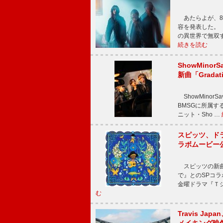
あたらよが、8
容を発表した。
の異世界で無双
続きを読む
ShowMinorS
新曲「Grada
ShowMinor
BMSGに所属するAi
ニット・Sho …
スピッツ、ド
ラボムービー
スピッツの新曲
で』とのSPコ
金曜ドラマ『Ｔシ
む
Travis Jap