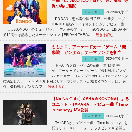
ー曲「はつ恋ONDO」MVで“良い温度”を
保つ為に奮闘
2026年8月9日
Ｊ－ＰＯＰ
EBiDAN（恵比寿学園男子部）の新グループ・
iiONDO（読み：イイオンド）が、デビュー曲
「はつ恋ONDO」のミュージックビデオを公開した。 iiONDOは、EBiDAN発
足15周年を記念したオーディション【EBiDAN THE AU …
続きを読む
ももクロ、アーケードカードゲーム『機
動戦士ガンダム』テーマソングを担当
2026年8月9日
Ｊ－ＰＯＰ
ももいろクローバーZの新曲「無 我 夢 中」
が、アーケードカードゲーム『機動戦士ガンダ
ム アーセナルコマンダー ver.β』のテーマソング
に決定した。 2026年8月下旬よりオープンβテストが始まる本ゲームは、前
作『機動戦士ガンダム ア …
続きを読む
【No No Girls】ASHA＆KOKONAによる
ユニット・TAKARA、デビュー曲「Time
is money」MV公開
2026年8月9日
Ｊ－ＰＯＰ
TAKARAが、デビュー曲「Time is money」を
配信リリースし、ミュージックビデオを公開し