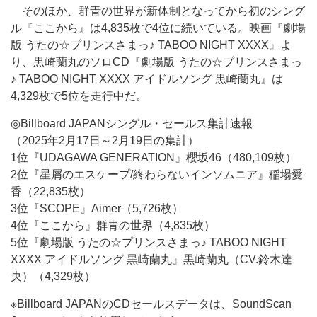
そのほか、群青の世界が新体制となってから初のシング
ル『ここから』は4,835枚で4位に続いている。映画
『
劇場
版 うた
の
☆プリンスさまっ♪ TABOO NIGHT XXXX
』よ
り、黒崎蘭丸のソロCD『劇場版 うたの☆プリンスさまっ
♪ TABOO NIGHT XXXX アイドルソング 黒崎蘭丸』
は
4,329
枚で5位を走行中だ。
◎Billboard JAPANシングル・セールス集計速報
（2025年2月17日～2月19日の集計）
1位『UDAGAWA GENERATION』櫻坂46（480,109枚）
2位『星屑のエスケープ/終わらないインソムニア』稲場愛
香（22,835枚）
3位『SCOPE』Aimer（5,726枚）
4位『ここから』群青の世界（4,835枚）
5位『劇場版 うたの☆プリンスさまっ♪ TABOO NIGHT
XXXX アイドルソング 黒崎蘭丸』黒崎蘭丸（CV.鈴木達
央）（
4,329枚
）
※Billboard JAPANのCDセールスデータは、SoundScan