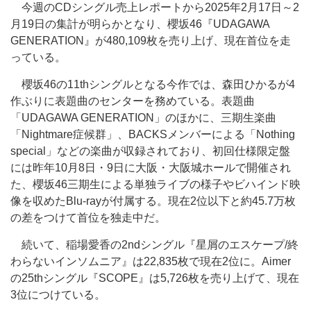
今週のCDシングル売上レポートから2025年2月17日～2
月19日の集計が明らかとなり、櫻坂46『UDAGAWA
GENERATION』が480,109枚を売り上げ、現在首位を走
っている。
櫻坂46の11thシングルとなる今作では、森田ひかるが4
作ぶりに表題曲のセンターを務めている。表題曲
「UDAGAWA GENERATION」のほかに、三期生楽曲
「Nightmare症候群」、BACKSメンバーによる「Nothing
special」などの楽曲が収録されており、初回仕様限定盤
には昨年10月8日・9日に大阪・大阪城ホールで開催され
た、櫻坂46三期生による単独ライブの様子やビハインド映
像を収めたBlu-rayが付属する。現在2位以下と約45.7万枚
の差をつけて首位を独走中だ。
続いて、稲場愛香の2ndシングル『星屑のエスケープ/終
わらないインソムニア』は22,835枚で現在2位に。Aimer
の25thシングル『SCOPE』は5,726枚を売り上げて、現在
3位につけている。