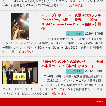
た。 BMSG×ちゃんみなが手がけたガールズグループオーディション【No No
Girls】に参加したASHAとKOKONAによる新ユニ …
続きを読む
＜ライブレポート＞一夜限りのカラフル
でハッピーな祝祭――映秀。、【One
Night Summer Live 2026 ～色祭～】開
催
2026年8月9日
Ｊ－ＰＯＰ
10代20代の同世代リスナーを中心に注目を集
めるシンガーソングライターの映秀。が、8月1日に東京・Spotify O-WESTにて
一夜限りのワンマンライブ【One Night Summer Live 2026 ～色祭～】を開催し
た。 夏 …
続きを読む
「自分だけの1冊との出会いを」――全国
の本屋パーティ【本パ】がスタート
2026年8月9日
Ｊ－ＰＯＰ
2026年8月8日に東京・紀伊國屋書店新宿本店
で、森永乳業のマウントレーニアと「新潮文庫
の100冊」を企画する新潮文庫がコラボしたプロ
ジェクト【本パ】オールナイト・オープニングイベントが開催された。 本プ
ロジェクトは「ほんとのひとやすみ …
続きを読む
more »