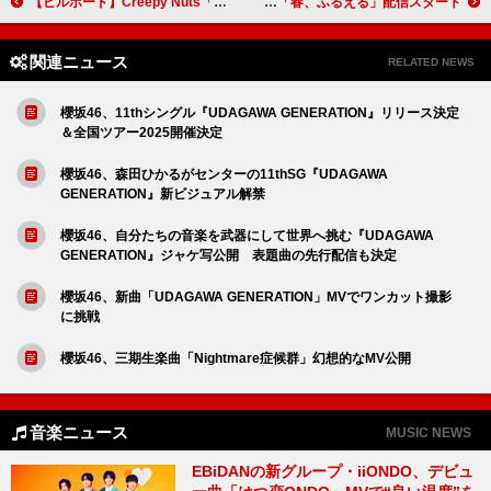
【ビルボード】Creepy Nuts「オトノケ」5つの国/地域で19週連続首位 LiSAが上昇中
ゴホウビ、新体制第1弾SG「春、ふるえる」配信スタート
関連ニュース
RELATED NEWS
櫻坂46、11thシングル『UDAGAWA GENERATION』リリース決定
＆全国ツアー2025開催決定
櫻坂46、森田ひかるがセンターの11thSG『UDAGAWA
GENERATION』新ビジュアル解禁
櫻坂46、自分たちの音楽を武器にして世界へ挑む『UDAGAWA
GENERATION』ジャケ写公開 表題曲の先行配信も決定
櫻坂46、新曲「UDAGAWA GENERATION」MVでワンカット撮影
に挑戦
櫻坂46、三期生楽曲「Nightmare症候群」幻想的なMV公開
音楽ニュース
MUSIC NEWS
EBiDANの新グループ・iiONDO、デビュ