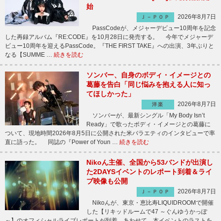
始
2026年8月7日
Ｊ－ＰＯＰ
PassCodeが、メジャーデビュー10周年を記念
した再録アルバム『RE:CODE』を10月28日に発売する。 今年でメジャーデ
ビュー10周年を迎えるPassCode。『THE FIRST TAKE』への出演、3年ぶりと
なる【SUMME …
続きを読む
ソンバー、自身のボディ・イメージとの
葛藤を告白「同じ悩みを抱える人に知っ
てほしかった」
2026年8月7日
洋楽
ソンバーが、最新シングル「My Body Isn’t
Ready」で歌ったボディ・イメージとの葛藤に
ついて、現地時間2026年8月5日に公開された米バラエティのインタビューで率
直に語った。 同誌の『Power of Youn …
続きを読む
Nikoん主催、全国から53バンドが出演し
た2DAYSイベントのレポート到着＆ライ
ブ映像も公開
2026年8月7日
Ｊ－ＰＯＰ
Nikoんが、東京・恵比寿LIQUIDROOMで開催
した【リキッドルームで47 ～ぐんゆうかっぽ
～】のオフィシャルライブレポートが到着。あわせて、本イベントのラストを