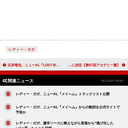
レディー・ガガ
石井竜也、ニューAL『LOST MESSAGE ～REBORN～』4/16発売決定
【第97回アカデミー賞】セレーナ・ゴメス／ベン・スティラー／ジョー・アルウィンら、プレゼンターに決定
関連ニュース
RELATED NEWS
レディー・ガガ、ニューAL『メイへム』トラックリスト公開
レディー・ガガ、ニューAL『メイへム』からの歌詞を公式サイトで
予告か
レディー・ガガ、激辛ソースに耐えながら音楽から“逃げ出した