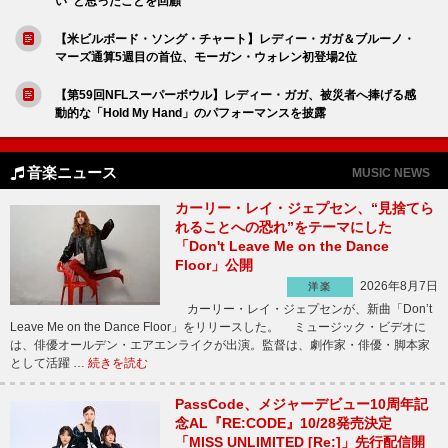
い”と思ったことを回顧
【米ビルボード・ソング・チャート】レディー・ガガ＆ブルーノ・
マーズ通算5週目の首位、モーガン・ウォレン初登場2位
【第59回NFLスーパーボウル】レディー・ガガ、被災者へ捧げる感
動的な「Hold My Hand」のパフォーマンスを披露
音楽ニュース
MUSIC NEWS
カーリー・レイ・ジェプセン、“見捨てら
れることへの恐れ”をテーマにした
「Don't Leave Me on the Dance
Floor」公開
2026年8月7日
洋楽
カーリー・レイ・ジェプセンが、新曲「Don’t
Leave Me on the Dance Floor」をリリースした。 ミュージック・ビデオに
は、俳優オールデン・エアエンライクが出演。監督は、劇作家・俳優・脚本家
として活躍 …
続きを読む
PassCode、メジャーデビュー10周年記
念AL『RE:CODE』10/28発売決定
「MISS UNLIMITED [Re:]」先行配信開