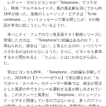
レディー・ガガとビヨンセが「Telephone」でコラボ
し、映画『テルマ＆ルイーズ』風の逃走劇を演じてから約
16年が経った。楽曲のミュージック・ビデオは「To be
continued…」というメッセージで幕を閉じたが、その物
語が本当に続こうとしているようだ。
米バニティ・フェアのウソ発見器テスト動画シリーズに
登場したガガは、「“Telephone”に続編はあるのか？」と
尋ねられた。彼女は「はい」と答えたものの、いつリリー
スされるかはわからないようだ。さらに、ビヨンセも参加
するかと聞かれると、「たぶん」とはにかみながら話し
た。
実はビヨンセも昨年、「Telephone」の続編を示唆して
いた。2024年の【スーパーボウル】で初公開された『カ
ウボーイ・カーター』のティーザー映像では、彼女が荒涼
とした風景の中でタクシーを運転する姿が映し出されてい
る。このタクシーと風景が、「Telephone」のミュージッ
ク・ビデオと関連しているのではないかと、多くのファン