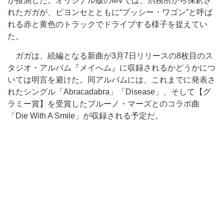
が推測した。オリジナル版のMVでは、刑務所から保釈さ
れたガガが、ビヨンセとともに“プッシー・ワゴン”と呼ば
れる赤と黄色のトラックでドライブする様子を捉えてい
た。
ガガは、続編となる新曲が3月7日リリースの8枚目のス
タジオ・アルバム『メイへム』に収録されるかどうかにつ
いては明言を避けた。同アルバムには、これまでに発表さ
れたシングル「Abracadabra」「Disease」、そして【グ
ラミー賞】を受賞したブルーノ・マーズとのコラボ曲
「Die With A Smile」が収録される予定だ。