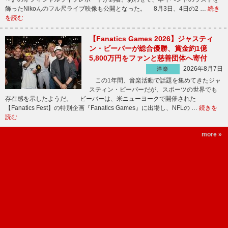
飾ったNikoんのフル尺ライブ映像も公開となった。 8月3日、4日の2 …
続き
を読む
【Fanatics Games 2026】ジャスティ
ン・ビーバーが総合優勝、賞金約1億
5,800万円をファンと慈善団体へ寄付
2026年8月7日
洋楽
この1年間、音楽活動で話題を集めてきたジャ
スティン・ビーバーだが、スポーツの世界でも
存在感を示したようだ。 ビーバーは、米ニューヨークで開催された
【Fanatics Fest】の特別企画『Fanatics Games』に出場し、NFLの …
続きを
読む
more »