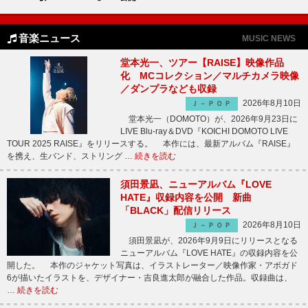
音楽ニュース
MUSIC NEWS
堂本光一、ツアー【RAISE】映像作品
化 MCコレクション／マルチカメラ映像
／ダンプラなども収録
2026年8月10日
Ｊ－ＰＯＰ
堂本光一（DOMOTO）が、2026年9月23日に
LIVE Blu-ray＆DVD『KOICHI DOMOTO LIVE
TOUR 2025 RAISE』をリリースする。 本作には、最新アルバム『RAISE』
を携え、生バンド、ストリング …
続きを読む
須田景凪、ニューアルバム『LOVE
HATE』収録内容を公開 新曲
「BLACK」配信リリース
2026年8月10日
Ｊ－ＰＯＰ
須田景凪が、2026年9月9日にリリースとなる
ニューアルバム『LOVE HATE』の収録内容を公
開した。 本作のジャケット写真は、イラストレーター／映像作家・アボガド
6が描いたイラストを、デザイナー・吉良進太郎が融合した作品。収録曲は、
…
続きを読む