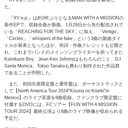
た。
『XV e.p.』は約3年ぶりとなるMAN WITH A MISSIONの
新作EPで、収録全曲が新曲。1月29日から先行配信されて
いる「REACHING FOR THE SKY」に加え、「Vertigo」
「Circles」「whispers of the fake」という3曲の新曲タイ
トルが発表となったほか、作詞・作曲クレジットも公開さ
れ、これまでバンドのメインソングライターを担ってきた
Kamikaze Boy、Jean-Ken Johnnyはもちろんのこと、DJ
Santa Monica、Tokyo Tanakaも携わり制作された作品群
であることが判明した。
また、初回生産限定盤と通常盤は、ボーナストラックと
して【North America Tour 2024“Kizuna no Kiseki”in
Mexico】のライブ音源を8曲収録。ファンクラブ限定盤に
付属するDVDには、FCツアー【FUN WITH A MISSION
TOUR 2024】最終公演より8曲のライブ映像が収められる
予定だ。