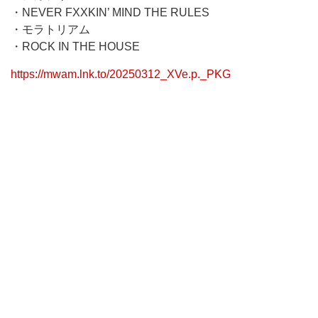
・NEVER FXXKIN’ MIND THE RULES
・モラトリアム
・ROCK IN THE HOUSE
https://mwam.lnk.to/20250312_XVe.p._PKG