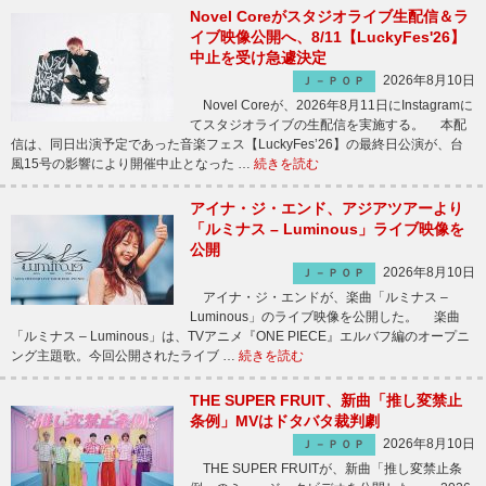
Novel Coreがスタジオライブ生配信＆ラ
イブ映像公開へ、8/11【LuckyFes'26】
中止を受け急遽決定
2026年8月10日
Ｊ－ＰＯＰ
Novel Coreが、2026年8月11日にInstagramに
てスタジオライブの生配信を実施する。 本配
信は、同日出演予定であった音楽フェス【LuckyFes’26】の最終日公演が、台
風15号の影響により開催中止となった …
続きを読む
アイナ・ジ・エンド、アジアツアーより
「ルミナス – Luminous」ライブ映像を
公開
2026年8月10日
Ｊ－ＰＯＰ
アイナ・ジ・エンドが、楽曲「ルミナス –
Luminous」のライブ映像を公開した。 楽曲
「ルミナス – Luminous」は、TVアニメ『ONE PIECE』エルバフ編のオープニ
ング主題歌。今回公開されたライブ …
続きを読む
THE SUPER FRUIT、新曲「推し変禁止
条例」MVはドタバタ裁判劇
2026年8月10日
Ｊ－ＰＯＰ
THE SUPER FRUITが、新曲「推し変禁止条