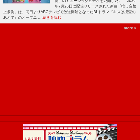
例」のミュージックビデオを公開した。 2026
年7月26日に配信リリースされた新曲「推し変禁
止条例」は、同日よりABCテレビで放送開始となったBLドラマ『キスは捜査の
あとで』のオープニ …
続きを読む
more »