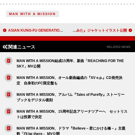
MAN WITH A MISSION
ASIAN KUNG-FU GENERATION、“バランス”を映像化した「ライフ イズ ビューティフル」MV公開
HoneyWorksの楽曲を声優陣がカバー、特別企画AL『ハニワ曲歌ってみた』ジャケットイラスト公開
関連ニュース
RELATED NEWS
MAN WITH A MISSION結成15周年、新曲「REACHING FOR THE
SKY」MV公開
MAN WITH A MISSION、オール新曲編成の『XV e.p.』CD発売決
定 自身初のFC限定盤も
MAN WITH A MISSION、アルバム『Tales of Purefly』ストーリー
ブックをデジタル復刻
MAN WITH A MISSION、15周年記念アリーナツアーへ セットリス
トは投票で決定
MAN WITH A MISSION、ドラマ『Believe－君にかける橋－』主題
歌「I’ll be there」 MV公開