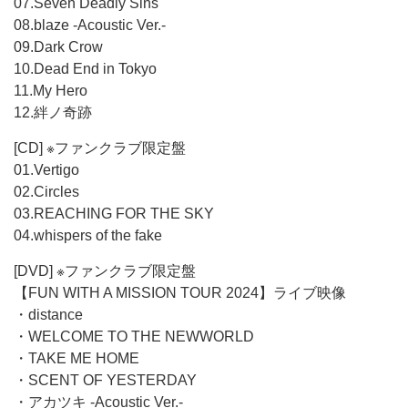
07.Seven Deadly Sins
08.blaze -Acoustic Ver.-
09.Dark Crow
10.Dead End in Tokyo
11.My Hero
12.絆ノ奇跡
[CD] ※ファンクラブ限定盤
01.Vertigo
02.Circles
03.REACHING FOR THE SKY
04.whispers of the fake
[DVD] ※ファンクラブ限定盤
【FUN WITH A MISSION TOUR 2024】ライブ映像
・distance
・WELCOME TO THE NEWWORLD
・TAKE ME HOME
・SCENT OF YESTERDAY
・アカツキ -Acoustic Ver.-