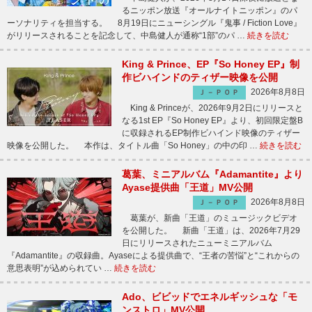
るニッポン放送『オールナイトニッポン』のパ
ーソナリティを担当する。 8月19日にニューシングル『鬼事 / Fiction Love』
がリリースされることを記念して、中島健人が通称“1部”のパ …
続きを読む
King & Prince、EP『So Honey EP』制
作ビハインドのティザー映像を公開
2026年8月8日
Ｊ－ＰＯＰ
King & Princeが、2026年9月2日にリリースと
なる1st EP『So Honey EP』より、初回限定盤B
に収録されるEP制作ビハインド映像のティザー
映像を公開した。 本作は、タイトル曲「So Honey」の中の印 …
続きを読む
葛葉、ミニアルバム『Adamantite』より
Ayase提供曲「王道」MV公開
2026年8月8日
Ｊ－ＰＯＰ
葛葉が、新曲「王道」のミュージックビデオ
を公開した。 新曲「王道」は、2026年7月29
日にリリースされたニューミニアルバム
『Adamantite』の収録曲。Ayaseによる提供曲で、“王者の苦悩”と“これからの
意思表明”が込められてい …
続きを読む
Ado、ビビッドでエネルギッシュな「モ
ンストロ」MV公開