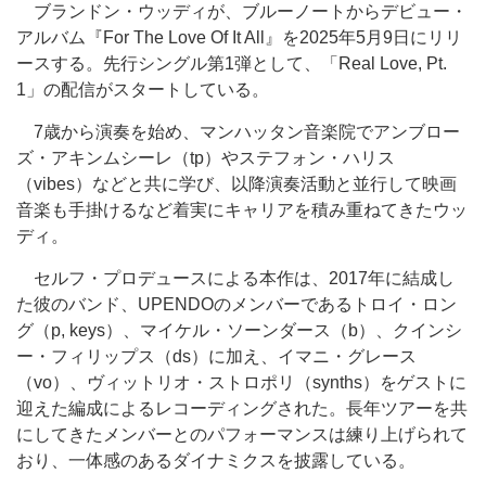
ブランドン・ウッディが、ブルーノートからデビュー・
アルバム『For The Love Of It All』を2025年5月9日にリリ
ースする。先行シングル第1弾として、「Real Love, Pt.
1」の配信がスタートしている。
7歳から演奏を始め、マンハッタン音楽院でアンブロー
ズ・アキンムシーレ（tp）やステフォン・ハリス
（vibes）などと共に学び、以降演奏活動と並行して映画
音楽も手掛けるなど着実にキャリアを積み重ねてきたウッ
ディ。
セルフ・プロデュースによる本作は、2017年に結成し
た彼のバンド、UPENDOのメンバーであるトロイ・ロン
グ（p, keys）、マイケル・ソーンダース（b）、クインシ
ー・フィリップス（ds）に加え、イマニ・グレース
（vo）、ヴィットリオ・ストロポリ（synths）をゲストに
迎えた編成によるレコーディングされた。長年ツアーを共
にしてきたメンバーとのパフォーマンスは練り上げられて
おり、一体感のあるダイナミクスを披露している。