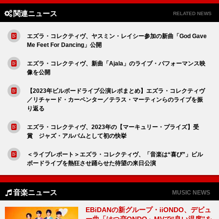
関連ニュース
RELATED NEWS
エズラ・コレクティヴ、ヤスミン・レイシー参加の新曲「God Gave
Me Feet For Dancing」公開
エズラ・コレクティヴ、新曲「Ajala」のライブ・パフォーマンス映
像を公開
【2023年ビルボードライブ公演レポまとめ】エズラ・コレクティヴ
／リチャード・カーペンター／テラス・マーティンらのライブを振
り返る
エズラ・コレクティヴ、2023年の【マーキュリー・プライズ】受
賞 ジャズ・アルバムとして初の快挙
＜ライブレポート＞エズラ・コレクティヴ、「音楽は“喜び”」ビル
ボードライブを熱狂させ踊らせた待望の来日公演
音楽ニュース
MUSIC NEWS
EBiDANの新グループ・iiONDO、デビュ