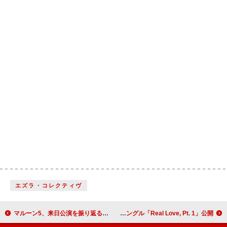
エズラ・コレクティヴ
マルーン5、来日公演を振り返るLIVE/MVスペシャルがYouTubeで配信
ブランドン・ウッディ、デビュー作より第1弾シングル「Real Love, Pt. 1」公開