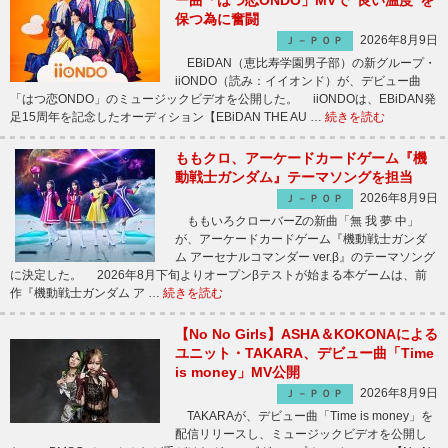
ー曲「はつ恋ONDO」MVで“良い温度”を
保つ為に奮闘
2026年8月9日
Ｊ－ＰＯＰ
EBiDAN（恵比寿学園男子部）の新グループ・
iiONDO（読み：イイオンド）が、デビュー曲
「はつ恋ONDO」のミュージックビデオを公開した。 iiONDOは、EBiDAN発
足15周年を記念したオーディション【EBiDAN THE AU …
続きを読む
ももクロ、アーケードカードゲーム『機
動戦士ガンダム』テーマソングを担当
2026年8月9日
Ｊ－ＰＯＰ
ももいろクローバーZの新曲「無 我 夢 中」
が、アーケードカードゲーム『機動戦士ガンダ
ム アーセナルコマンダー ver.β』のテーマソング
に決定した。 2026年8月下旬よりオープンβテストが始まる本ゲームは、前
作『機動戦士ガンダム ア …
続きを読む
【No No Girls】ASHA＆KOKONAによる
ユニット・TAKARA、デビュー曲「Time
is money」MV公開
2026年8月9日
Ｊ－ＰＯＰ
TAKARAが、デビュー曲「Time is money」を
配信リリースし、ミュージックビデオを公開し