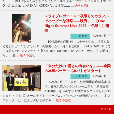
た。 BMSG×ちゃんみなが手がけたガールズグループオーディション【No No
Girls】に参加したASHAとKOKONAによる新ユニ …
続きを読む
＜ライブレポート＞一夜限りのカラフル
でハッピーな祝祭――映秀。、【One
Night Summer Live 2026 ～色祭～】開
催
2026年8月9日
Ｊ－ＰＯＰ
10代20代の同世代リスナーを中心に注目を集
めるシンガーソングライターの映秀。が、8月1日に東京・Spotify O-WESTにて
一夜限りのワンマンライブ【One Night Summer Live 2026 ～色祭～】を開催し
た。 夏 …
続きを読む
「自分だけの1冊との出会いを」――全国
の本屋パーティ【本パ】がスタート
2026年8月9日
Ｊ－ＰＯＰ
2026年8月8日に東京・紀伊國屋書店新宿本店
で、森永乳業のマウントレーニアと「新潮文庫
の100冊」を企画する新潮文庫がコラボしたプロ
ジェクト【本パ】オールナイト・オープニングイベントが開催された。 本プ
ロジェクトは「ほんとのひとやすみ …
続きを読む
more »