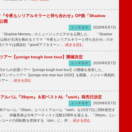
ラマ『今夜もシリアルキラーと待ち合わせ』OP曲「Shadow
V公開
2026年8月7日
Ｊ－ＰＯＰ
「Shadow Memory」のミュージックビデオを公開した。 「Shadow
、横山裕が主演を務めるドラマ『今夜もシリアルキラーと待ち合わせ』のオ
ドラマは講談社『good!アフタヌーン …
続きを読む
ツアー【yonige tough love tour】開催決定
2026年8月7日
Ｊ－ＰＯＰ
月からの全国ツアー【yonige tough love tour】の開催を発表した。
阪ワンマンツアー【yonige one man tour 2026】を開幕。メジャー再契約
ツアー …
続きを読む
hアルバム『39rpm』＆初ベストAL『swirl』発売日決定
2026年8月7日
Ｊ－ＰＯＰ
hアルバム『39rpm』とベストアルバム『swirl』を10月7日に同時発売す
。 伊藤美来は今年アーティスト活動10周年を迎える。『39rpm』とい
コードの回転数を意味する「rpm」に、伊 …
続きを読む