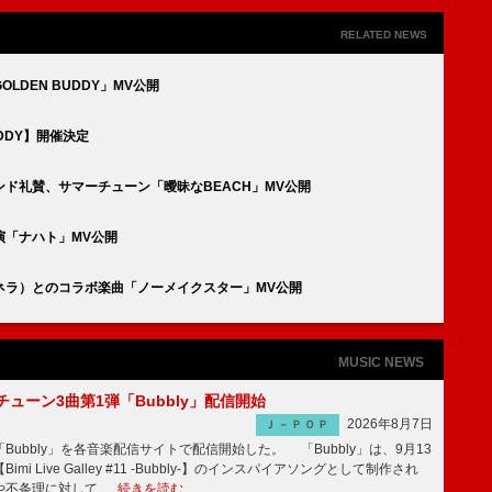
RELATED NEWS
DEN BUDDY」MV公開
DDY】開催決定
ド礼賛、サマーチューン「曖昧なBEACH」MV公開
員出演「ナハト」MV公開
ネラ）とのコラボ楽曲「ノーメイクスター」MV公開
MUSIC NEWS
ーチューン3曲第1弾「Bubbly」配信開始
2026年8月7日
Ｊ－ＰＯＰ
Bubbly」を各音楽配信サイトで配信開始した。 「Bubbly」は、9月13
mi Live Galley #11 -Bubbly-】のインスパイアソングとして制作され
や不条理に対して …
続きを読む