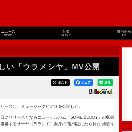
ニュース
音楽
特別企画
NEWS
MUSIC
PR
しい「ウラメシヤ」MV公開
ポスト
シェア
送る
リースし、ミュージックビデオを公開した。
日にリリースとなるニューアルバム『SOME BUDDY』の収録
を担当するサーヤ（ラランド）自身の“週刊誌に凸られた”経験を