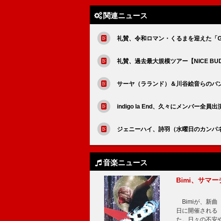
関連ニュース
礼賛、令和ロマン・くるまを迎えた「GOL
礼賛、過去最大規模ツアー【NICE BU
サーヤ（ラランド）＆川谷絵音らのバン
indigo la End、久々にメンバー全
ジェニーハイ、詩羽（水曜日のカンパ
音楽ニュース
Bimi、サマ
Bimiが、新曲「
日に開催される【Bi
た。日々の不安