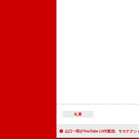
礼賛
山口一郎がYouTube LIVE配信、サカナクション新曲「怪獣」