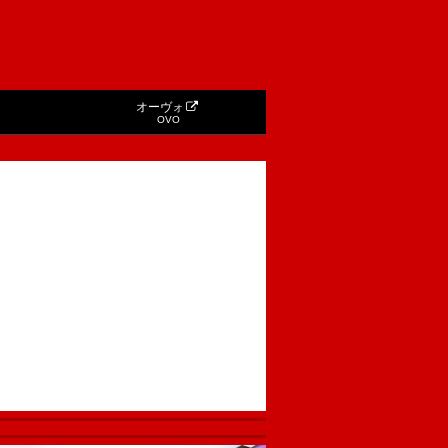
オーヴォ
OVO