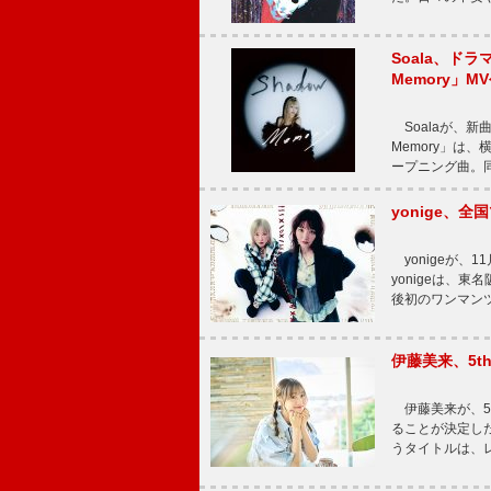
Soala、ド
Memory」M
Soalaが、新曲
Memory」は
ープニング曲。同
yonige、全国
yonigeが、11
yonigeは、東名
後初のワンマン
伊藤美来、5t
伊藤美来が、5t
ることが決定した
うタイトルは、レ