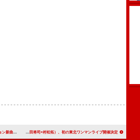
生歌初披露も
とまとくらぶ（山田将司×村松拓）、初の東北ワンマンライブ開催決定