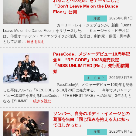
れることへの恐れ”をテーマにした
「Don't Leave Me on the Dance
Floor」公開
2026年8月7日
洋楽
カーリー・レイ・ジェプセンが、新曲「Don’t
Leave Me on the Dance Floor」をリリースした。 ミュージック・ビデオに
は、俳優オールデン・エアエンライクが出演。監督は、劇作家・俳優・脚本家
として活躍 …
続きを読む
PassCode、メジャーデビュー10周年記
念AL『RE:CODE』10/28発売決定
「MISS UNLIMITED [Re:]」先行配信開
始
2026年8月7日
Ｊ－ＰＯＰ
PassCodeが、メジャーデビュー10周年を記念
した再録アルバム『RE:CODE』を10月28日に発売する。 今年でメジャーデ
ビュー10周年を迎えるPassCode。『THE FIRST TAKE』への出演、3年ぶりと
なる【SUMME …
続きを読む
ソンバー、自身のボディ・イメージとの
葛藤を告白「同じ悩みを抱える人に知っ
てほしかった」
2026年8月7日
洋楽