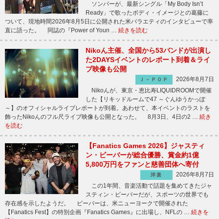
ソンバーが、最新シングル「My Body Isn’t
Ready」で歌ったボディ・イメージとの葛藤に
ついて、現地時間2026年8月5日に公開された米バラエティのインタビューで率
直に語った。 同誌の『Power of Youn …
続きを読む
Nikoん主催、全国から53バンドが出演し
た2DAYSイベントのレポート到着＆ライ
ブ映像も公開
2026年8月7日
Ｊ－ＰＯＰ
Nikoんが、東京・恵比寿LIQUIDROOMで開催
した【リキッドルームで47 ～ぐんゆうかっぽ
～】のオフィシャルライブレポートが到着。あわせて、本イベントのラストを
飾ったNikoんのフル尺ライブ映像も公開となった。 8月3日、4日の2 …
続き
を読む
【Fanatics Games 2026】ジャスティ
ン・ビーバーが総合優勝、賞金約1億
5,800万円をファンと慈善団体へ寄付
2026年8月7日
洋楽
この1年間、音楽活動で話題を集めてきたジャ
スティン・ビーバーだが、スポーツの世界でも
存在感を示したようだ。 ビーバーは、米ニューヨークで開催された
【Fanatics Fest】の特別企画『Fanatics Games』に出場し、NFLの …
続きを