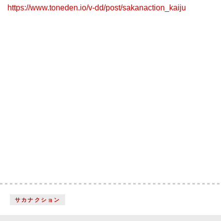
https://www.toneden.io/v-dd/post/sakanaction_kaiju
サカナクション