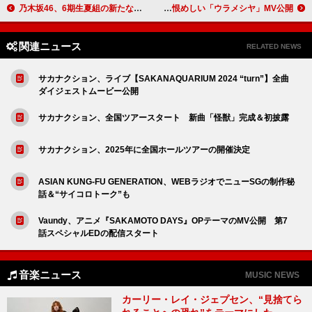
乃木坂46、6期生夏組の新たな集合写真公開
礼賛、不気味で恨めしい「ウラメシヤ」MV公開
関連ニュース
RELATED NEWS
サカナクション、ライブ【SAKANAQUARIUM 2024 “turn”】全曲
ダイジェストムービー公開
サカナクション、全国ツアースタート 新曲「怪獣」完成＆初披露
サカナクション、2025年に全国ホールツアーの開催決定
ASIAN KUNG-FU GENERATION、WEBラジオでニューSGの制作秘
話＆“サイコロトーク”も
Vaundy、アニメ『SAKAMOTO DAYS』OPテーマのMV公開 第7
話スペシャルEDの配信スタート
音楽ニュース
MUSIC NEWS
カーリー・レイ・ジェプセン、“見捨てら