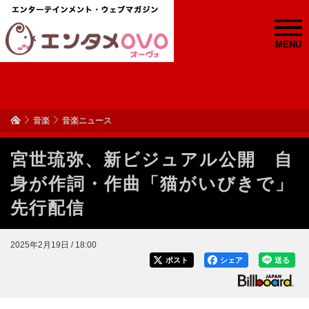
MENU
音楽
音楽ニュース
宮世琉弥、新ビジュアル公開 自
身が作詞・作曲「猫がいびきで」
先行配信
2025年2月19日 / 18:00
ポスト
シェア
送る