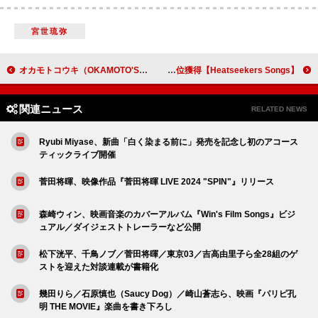
宮世琉弥
オカモトコウキ（OKAMOTO'S）×倉品翔（GOOD BYE APRIL）、初コラボ曲の配信スタート
【Heatseekers Songs】柊マグネタイト「テトリス」が10週連続首位獲得
関連ニュース
RELATED NEWS
Ryubi Miyase、新曲「白く染まる前に」発売を記念し初のアコース
ティックライブ開催
菅田将暉、映像作品『菅田将暉 LIVE 2024 "SPIN"』リリース
森崎ウィン、映画音楽のカバーアルバム『Win's Film Songs』ビジ
ュアル／ダイジェストトレーラーなど公開
松下洸平、千鳥ノブ／菅田将暉／東京03／吉高由里子ら全28組のゲ
ストを迎えた対談連載が書籍化
幾田りら／石原慎也（Saucy Dog）／崎山蒼志ら、映画『パリピ孔
明 THE MOVIE』楽曲を書き下ろし