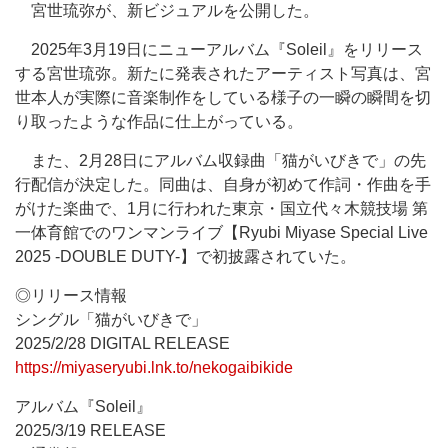
宮世琉弥が、新ビジュアルを公開した。
2025年3月19日にニューアルバム『Soleil』をリリース
する宮世琉弥。新たに発表されたアーティスト写真は、宮
世本人が実際に音楽制作をしている様子の一瞬の瞬間を切
り取ったような作品に仕上がっている。
また、2月28日にアルバム収録曲「猫がいびきで」の先
行配信が決定した。同曲は、自身が初めて作詞・作曲を手
がけた楽曲で、1月に行われた東京・国立代々木競技場 第
一体育館でのワンマンライブ【Ryubi Miyase Special Live
2025 -DOUBLE DUTY-】で初披露されていた。
◎リリース情報
シングル「猫がいびきで」
2025/2/28 DIGITAL RELEASE
https://miyaseryubi.lnk.to/nekogaibikide
アルバム『Soleil』
2025/3/19 RELEASE