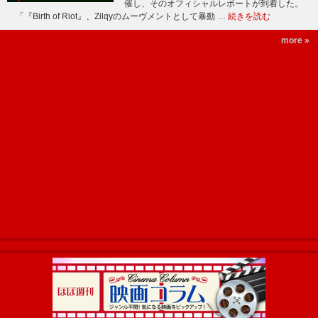
催し、そのオフィシャルレポートが到着した。
「『Birth of Riot』、Zilqyのムーヴメントとして暴動 …
続きを読む
more »