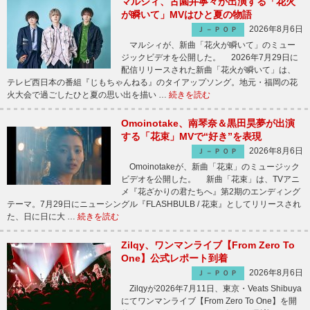
マルシィ、古園井寧々が出演する「花火
が瞬いて」MVはひと夏の物語
2026年8月6日
Ｊ－ＰＯＰ
マルシィが、新曲「花火が瞬いて」のミュー
ジックビデオを公開した。 2026年7月29日に
配信リリースされた新曲「花火が瞬いて」は、
テレビ西日本の番組『じもちゃんねる』のタイアップソング。地元・福岡の花
火大会で過ごしたひと夏の思い出を描い …
続きを読む
Omoinotake、南琴奈＆黒田昊夢が出演
する「花束」MVで“好き”を表現
2026年8月6日
Ｊ－ＰＯＰ
Omoinotakeが、新曲「花束」のミュージック
ビデオを公開した。 新曲「花束」は、TVアニ
メ『花ざかりの君たちへ』第2期のエンディング
テーマ。7月29日にニューシングル『FLASHBULB / 花束』としてリリースされ
た、日に日に大 …
続きを読む
Zilqy、ワンマンライブ【From Zero To
One】公式レポート到着
2026年8月6日
Ｊ－ＰＯＰ
Zilqyが2026年7月11日、東京・Veats Shibuya
にてワンマンライブ【From Zero To One】を開