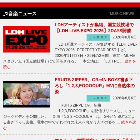
音楽ニュース
MUSIC NEWS
LDHアーティストが集結、国立競技場で
【LDH LIVE-EXPO 2026】2DAYS開催
2026年8月6日
Ｊ－ＰＯＰ
LDH所属アーティストが集結する【LDH LIVE-
EXPO 2026 -PERFECT YEAR BEST-】が、
2026年11月28日・29日の2日間、東京・MUFG
スタジアム（国立競技場）にて開催される。 本公演は、「LDH PE …
続きを
読む
FRUITS ZIPPER、GRe4N BOYZ書き下
ろし「1,2,3,FOOOOUR」MVに自然体の
姿
2026年8月6日
Ｊ－ＰＯＰ
FRUITS ZIPPERが、新曲
「1,2,3,FOOOOUR」を配信リリースし、ミュー
ジックビデオを公開した。 新曲「1,2,3,FOOOOUR」は、GRe4N BOYZによ
る書き下ろし楽曲。電車の中でそれぞれの未来へ向かう人々の姿を …
続きを読
む